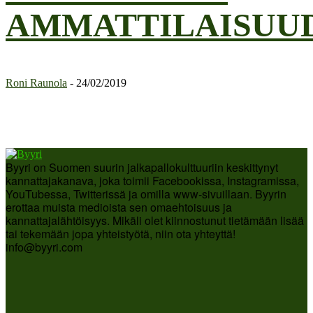
AMMATTILAISUU
Roni Raunola
-
24/02/2019
Byyri on Suomen suurin jalkapallokulttuuriin keskittynyt
kannattajakanava, joka toimii Facebookissa, Instagramissa,
YouTubessa, Twitterissä ja omilla www-sivuillaan. Byyrin
erottaa muista medioista sen omaehtoisuus ja
kannattajalähtöisyys. Mikäli olet kiinnostunut tietämään lisää
tai tekemään jopa yhteistyötä, niin ota yhteyttä!
info@byyri.com