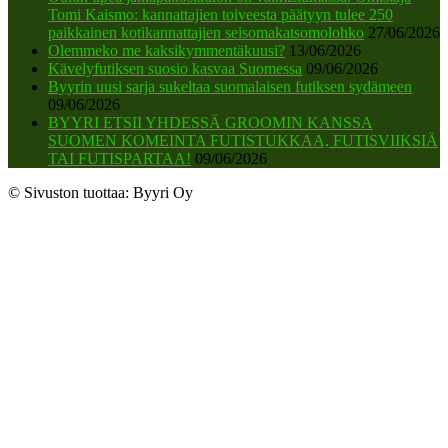
Tomi Kaismo: kannattajien toiveesta päätyyn tulee 250
paikkainen kotikannattajien seisomakatsomolohko
27/06/2026
Olemmeko me kaksikymmentäkuusi?
13/06/2026
Kävelyfutiksen suosio kasvaa Suomessa
09/06/2026
Byyrin uusi sarja sukeltaa suomalaisen futiksen sydämeen
09/06/2026
BYYRI ETSII YHDESSÄ GROOMIN KANSSA
SUOMEN KOMEINTA FUTISTUKKAA, FUTISVIIKSIÄ
TAI FUTISPARTAA!
09/06/2026
© Sivuston tuottaa: Byyri Oy