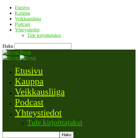
Etusivu
Kauppa
Veikkausliiga
Podcast
Yhteystiedot
Tule kirjoittajaksi
Haku
Byyri
Etusivu
Kauppa
Veikkausliiga
Podcast
Yhteystiedot
Tule kirjoittajaksi