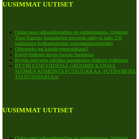
UUSIMMAT UUTISET
Oulun upea jalkapallostadion on valmistumassa. Omistaja
Tomi Kaismo: kannattajien toiveesta päätyyn tulee 250
paikkainen kotikannattajien seisomakatsomolohko
Olemmeko me kaksikymmentäkuusi?
Kävelyfutiksen suosio kasvaa Suomessa
Byyrin uusi sarja sukeltaa suomalaisen futiksen sydämeen
BYYRI ETSII YHDESSÄ GROOMIN KANSSA
SUOMEN KOMEINTA FUTISTUKKAA, FUTISVIIKSIÄ
TAI FUTISPARTAA!
UUSIMMAT UUTISET
Oulun upea jalkapallostadion on valmistumassa. Omistaja