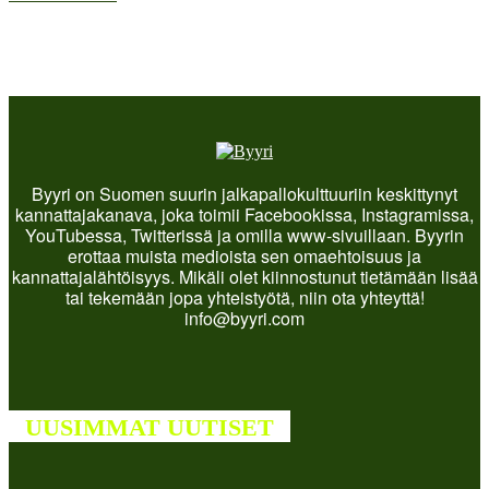
Byyri on Suomen suurin jalkapallokulttuuriin keskittynyt
kannattajakanava, joka toimii Facebookissa, Instagramissa,
YouTubessa, Twitterissä ja omilla www-sivuillaan. Byyrin
erottaa muista medioista sen omaehtoisuus ja
kannattajalähtöisyys. Mikäli olet kiinnostunut tietämään lisää
tai tekemään jopa yhteistyötä, niin ota yhteyttä!
info@byyri.com
UUSIMMAT UUTISET