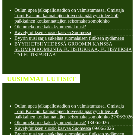
Oulun upea jalkapallostadion on valmistumassa. Omistaja
Tomi Kaismo: kannattajien toiveesta päätyyn tulee 250
paikkainen kotikannattajien seisomakatsomolohko
Olemmeko me kaksikymmentäkuusi?
Kävelyfutiksen suosio kasvaa Suomessa
Byyrin uusi sarja sukeltaa suomalaisen futiksen sydämeen
BYYRI ETSII YHDESSÄ GROOMIN KANSSA
SUOMEN KOMEINTA FUTISTUKKAA, FUTISVIIKSIÄ
TAI FUTISPARTAA!
UUSIMMAT UUTISET
Oulun upea jalkapallostadion on valmistumassa. Omistaja
Tomi Kaismo: kannattajien toiveesta päätyyn tulee 250
paikkainen kotikannattajien seisomakatsomolohko
27/06/2026
Olemmeko me kaksikymmentäkuusi?
13/06/2026
Kävelyfutiksen suosio kasvaa Suomessa
09/06/2026
Byyrin uusi sarja sukeltaa suomalaisen futiksen sydämeen