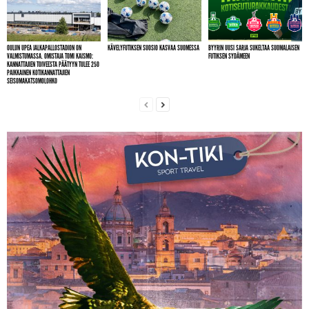
OULUN UPEA JALKAPALLOSTADION ON
KÄVELYFUTIKSEN SUOSIO KASVAA SUOMESSA
BYYRIN UUSI SARJA SUKELTAA SUOMALAISEN
VALMISTUMASSA. OMISTAJA TOMI KAISMO:
FUTIKSEN SYDÄMEEN
KANNATTAJIEN TOIVEESTA PÄÄTYYN TULEE 250
PAIKKAINEN KOTIKANNATTAJIEN
SEISOMAKATSOMOLOHKO