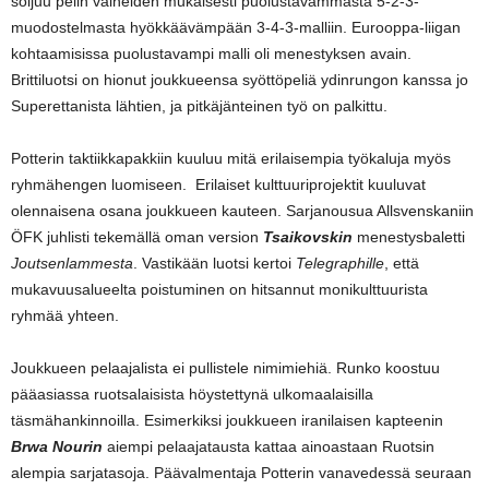
soljuu pelin vaiheiden mukaisesti puolustavammasta 5-2-3-
muodostelmasta hyökkäävämpään 3-4-3-malliin. Eurooppa-liigan
kohtaamisissa puolustavampi malli oli menestyksen avain.
Brittiluotsi on hionut joukkueensa syöttöpeliä ydinrungon kanssa jo
Superettanista lähtien, ja pitkäjänteinen työ on palkittu.
Potterin taktiikkapakkiin kuuluu mitä erilaisempia työkaluja myös
ryhmähengen luomiseen. Erilaiset kulttuuriprojektit kuuluvat
olennaisena osana joukkueen kauteen. Sarjanousua Allsvenskaniin
ÖFK juhlisti tekemällä oman version
Tsaikovskin
menestysbaletti
Joutsenlammesta
. Vastikään luotsi kertoi
Telegraphille
, että
mukavuusalueelta poistuminen on hitsannut monikulttuurista
ryhmää yhteen.
Joukkueen pelaajalista ei pullistele nimimiehiä. Runko koostuu
pääasiassa ruotsalaisista höystettynä ulkomaalaisilla
täsmähankinnoilla. Esimerkiksi joukkueen iranilaisen kapteenin
Brwa Nourin
aiempi pelaajatausta kattaa ainoastaan Ruotsin
alempia sarjatasoja. Päävalmentaja Potterin vanavedessä seuraan