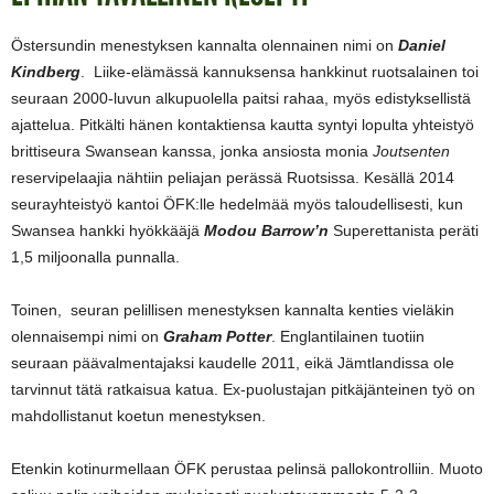
Östersundin menestyksen kannalta olennainen nimi on
Daniel
Kindberg
.
Liike-elämässä kannuksensa hankkinut ruotsalainen toi
seuraan 2000-luvun alkupuolella paitsi rahaa, myös edistyksellistä
ajattelua. Pitkälti hänen kontaktiensa kautta syntyi lopulta yhteistyö
brittiseura Swansean kanssa, jonka ansiosta monia
Joutsenten
reservipelaajia nähtiin peliajan perässä Ruotsissa. Kesällä 2014
seurayhteistyö kantoi ÖFK:lle hedelmää myös taloudellisesti, kun
Swansea hankki hyökkääjä
Modou Barrow’n
Superettanista peräti
1,5 miljoonalla punnalla.
Toinen, seuran pelillisen menestyksen kannalta kenties vieläkin
olennaisempi nimi on
Graham Potter
. Englantilainen tuotiin
seuraan päävalmentajaksi kaudelle 2011, eikä Jämtlandissa ole
tarvinnut tätä ratkaisua katua. Ex-puolustajan pitkäjänteinen työ on
mahdollistanut koetun menestyksen.
Etenkin kotinurmellaan ÖFK perustaa pelinsä pallokontrolliin. Muoto