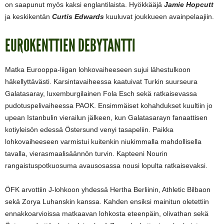
on saapunut myös kaksi englantilaista. Hyökkääjä
Jamie Hopcutt
ja keskikentän
Curtis Edwards
kuuluvat joukkueen avainpelaajiin.
EUROKENTTIEN DEBYTANTTI
Matka Eurooppa-liigan lohkovaiheeseen sujui lähestulkoon
häkellyttävästi. Karsintavaiheessa kaatuivat Turkin suurseura
Galatasaray, luxemburgilainen Fola Esch sekä ratkaisevassa
pudotuspelivaiheessa PAOK. Ensimmäiset kohahdukset kuultiin jo
upean Istanbulin vierailun jälkeen, kun Galatasarayn fanaattisen
kotiyleisön edessä Östersund venyi tasapeliin. Paikka
lohkovaiheeseen varmistui kuitenkin niukimmalla mahdollisella
tavalla, vierasmaalisäännön turvin. Kapteeni Nourin
rangaistuspotkuosuma avausosassa nousi lopulta ratkaisevaksi.
ÖFK arvottiin J-lohkoon yhdessä Hertha Berliinin, Athletic Bilbaon
sekä Zorya Luhanskin kanssa. Kahden ensiksi mainitun oletettiin
ennakkoarvioissa matkaavan lohkosta eteenpäin, olivathan sekä