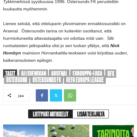
Tykkimiehissä
syyskuussa 1996. Östersunds FK perustettiin
kuukautta myöhemmin.
Lienee selvää, että otteluparin ylivoimainen ennakkosuosikki on
Arsenal. Östersundin tarina on kuitenkin osoittanut, että
hurmioituneelta altavastaajalta voi odottaa mitä vain. Silti
ruotsalaisten jatkopaikka olisi jo sen luokan yllätys, että
Nick
Hornbyn
mainioon
Hornankattila
-teokseen voisi kirjoittaa uuden,
katkeransuloisen epilogin.
TAGIT
ALLSVENSKAN
ARSENAL
EUROOPPA-LIIGA
ÖFK
ÖSTERSUND
ÖSTERSUNDS FK
UEFA EUROPA LEAGUE
Jaa
LIITTYVÄT ARTIKKELIT
LISÄÄ TEKIJÄLTÄ