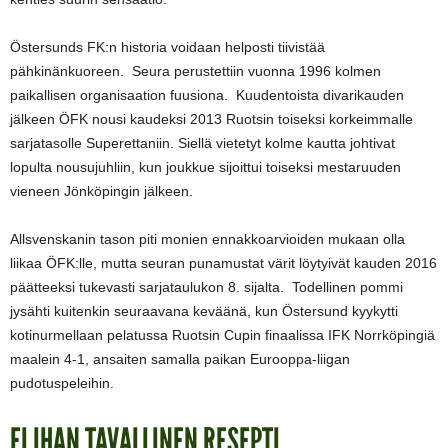
Östersunds FK:n historia voidaan helposti tiivistää
pähkinänkuoreen. Seura perustettiin vuonna 1996 kolmen
paikallisen organisaation fuusiona. Kuudentoista divarikauden
jälkeen ÖFK nousi kaudeksi 2013 Ruotsin toiseksi korkeimmalle
sarjatasolle Superettaniin. Siellä vietetyt kolme kautta johtivat
lopulta nousujuhliin, kun joukkue sijoittui toiseksi mestaruuden
vieneen Jönköpingin jälkeen.
Allsvenskanin tason piti monien ennakkoarvioiden mukaan olla
liikaa ÖFK:lle, mutta seuran punamustat värit löytyivät kauden 2016
päätteeksi tukevasti sarjataulukon 8. sijalta. Todellinen pommi
jysähti kuitenkin seuraavana keväänä, kun Östersund kyykytti
kotinurmellaan pelatussa Ruotsin Cupin finaalissa IFK Norrköpingiä
maalein 4-1, ansaiten samalla paikan Eurooppa-liigan
pudotuspeleihin.
EI IHAN TAVALLINEN RESEPTI