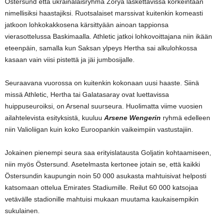
Östersund että ukrainalaisryhmä Zorya laskettavissa korkeintaan
nimellisiksi haastajiksi. Ruotsalaiset marssivat kuitenkin komeasti
jatkoon lohkokakkosena kärsittyään ainoan tappionsa
vierasottelussa Baskimaalla. Athletic jatkoi lohkovoittajana niin ikään
eteenpäin, samalla kun Saksan ylpeys Hertha sai alkulohkossa
kasaan vain viisi pistettä ja jäi jumbosijalle.
Seuraavana vuorossa on kuitenkin kokonaan uusi haaste. Siinä
missä Athletic, Hertha tai Galatasaray ovat luettavissa
huippuseuroiksi, on Arsenal suurseura. Huolimatta viime vuosien
ailahtelevista esityksistä, kuuluu
Arsene Wengerin
ryhmä edelleen
niin Valioliigan kuin koko Euroopankin vaikeimpiin vastustajiin.
Jokainen pienempi seura saa erityislatausta Goljatin kohtaamiseen,
niin myös Östersund. Asetelmasta kertonee jotain se, että kaikki
Östersundin kaupungin noin 50 000 asukasta mahtuisivat helposti
katsomaan ottelua Emirates Stadiumille. Reilut 60 000 katsojaa
vetävälle stadionille mahtuisi mukaan muutama kaukaisempikin
sukulainen.