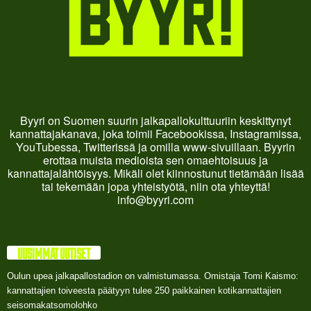
Byyri on Suomen suurin jalkapallokulttuuriin keskittynyt
kannattajakanava, joka toimii Facebookissa, Instagramissa,
YouTubessa, Twitterissä ja omilla www-sivuillaan. Byyrin
erottaa muista medioista sen omaehtoisuus ja
kannattajalähtöisyys. Mikäli olet kiinnostunut tietämään lisää
tai tekemään jopa yhteistyötä, niin ota yhteyttä!
info@byyri.com
UUSIMMAT UUTISET
Oulun upea jalkapallostadion on valmistumassa. Omistaja Tomi Kaismo:
kannattajien toiveesta päätyyn tulee 250 paikkainen kotikannattajien
seisomakatsomolohko