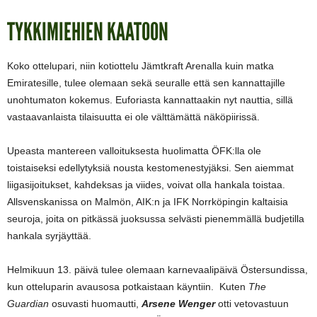
TYKKIMIEHIEN KAATOON
Koko ottelupari, niin kotiottelu Jämtkraft Arenalla kuin matka
Emiratesille, tulee olemaan sekä seuralle että sen kannattajille
unohtumaton kokemus. Euforiasta kannattaakin nyt nauttia, sillä
vastaavanlaista tilaisuutta ei ole välttämättä näköpiirissä.
Upeasta mantereen valloituksesta huolimatta ÖFK:lla ole
toistaiseksi edellytyksiä nousta kestomenestyjäksi. Sen aiemmat
liigasijoitukset, kahdeksas ja viides, voivat olla hankala toistaa.
Allsvenskanissa on Malmön, AIK:n ja IFK Norrköpingin kaltaisia
seuroja, joita on pitkässä juoksussa selvästi pienemmällä budjetilla
hankala syrjäyttää.
Helmikuun 13. päivä tulee olemaan karnevaalipäivä Östersundissa,
kun otteluparin avausosa potkaistaan käyntiin. Kuten
The
Guardian
osuvasti huomautti,
Arsene Wenger
otti vetovastuun