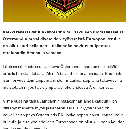
Kaikki rakastavat tuhkimotarinoita. Piskuisen ruotsalaisseura
Östersundin taival divareiden syövereistä Euroopan kentille
on ollut juuri sellainen. Lasikengän sovitus huipentuu
ottelupariin Arsenalia vastaan.
Läntisessä Ruotsissa sijaitseva Östersundin kaupunki oli pitkään
urheiluihmisten tutkalla lähinnä talviurheilunsa ansiosta. Kaupunki
isännöi vuosittain ampumahiihdon maailmancupia, ja takavuosilta
muistetaan myös talviolympialaishaku yhdessä Åren kanssa.
Viime vuosina tämä Jämtlannin maakunnan ainoa kaupunki on
niittänyt mainetta myös jalkapallon saralla. Syynä tähän on
paikallinen ylpeys Östersunds FK, jonka nopea nousu kansalliselle
huipulle ja siitä yhä edelleen Eurooppaan on ollut kuluneen kauden
kenties suurin sensaatio.