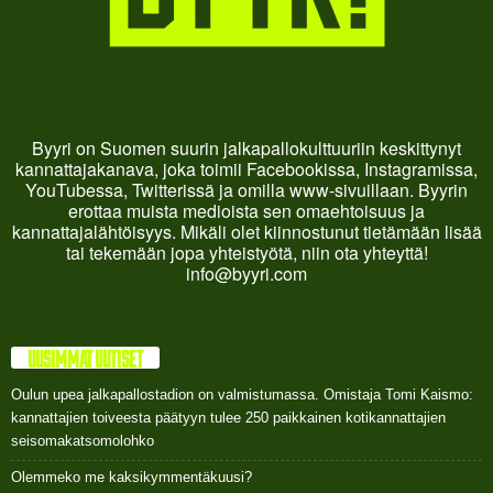
Byyri on Suomen suurin jalkapallokulttuuriin keskittynyt
kannattajakanava, joka toimii Facebookissa, Instagramissa,
YouTubessa, Twitterissä ja omilla www-sivuillaan. Byyrin
erottaa muista medioista sen omaehtoisuus ja
kannattajalähtöisyys. Mikäli olet kiinnostunut tietämään lisää
tai tekemään jopa yhteistyötä, niin ota yhteyttä!
info@byyri.com
UUSIMMAT UUTISET
Oulun upea jalkapallostadion on valmistumassa. Omistaja Tomi Kaismo:
kannattajien toiveesta päätyyn tulee 250 paikkainen kotikannattajien
seisomakatsomolohko
Olemmeko me kaksikymmentäkuusi?