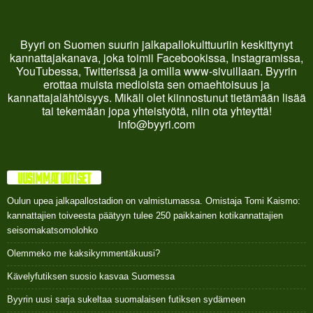
Byyri on Suomen suurin jalkapallokulttuuriin keskittynyt
kannattajakanava, joka toimii Facebookissa, Instagramissa,
YouTubessa, Twitterissä ja omilla www-sivuillaan. Byyrin
erottaa muista medioista sen omaehtoisuus ja
kannattajalähtöisyys. Mikäli olet kiinnostunut tietämään lisää
tai tekemään jopa yhteistyötä, niin ota yhteyttä!
info@byyri.com
UUSIMMAT UUTISET
Oulun upea jalkapallostadion on valmistumassa. Omistaja Tomi Kaismo:
kannattajien toiveesta päätyyn tulee 250 paikkainen kotikannattajien
seisomakatsomolohko
Olemmeko me kaksikymmentäkuusi?
Kävelyfutiksen suosio kasvaa Suomessa
Byyrin uusi sarja sukeltaa suomalaisen futiksen sydämeen