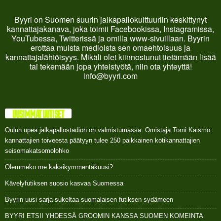
Byyri on Suomen suurin jalkapallokulttuuriin keskittynyt
kannattajakanava, joka toimii Facebookissa, Instagramissa,
YouTubessa, Twitterissä ja omilla www-sivuillaan. Byyrin
erottaa muista medioista sen omaehtoisuus ja
kannattajalähtöisyys. Mikäli olet kiinnostunut tietämään lisää
tai tekemään jopa yhteistyötä, niin ota yhteyttä!
info@byyri.com
UUSIMMAT UUTISET
Oulun upea jalkapallostadion on valmistumassa. Omistaja Tomi Kaismo:
kannattajien toiveesta päätyyn tulee 250 paikkainen kotikannattajien
seisomakatsomolohko
Olemmeko me kaksikymmentäkuusi?
Kävelyfutiksen suosio kasvaa Suomessa
Byyrin uusi sarja sukeltaa suomalaisen futiksen sydämeen
BYYRI ETSII YHDESSÄ GROOMIN KANSSA SUOMEN KOMEINTA