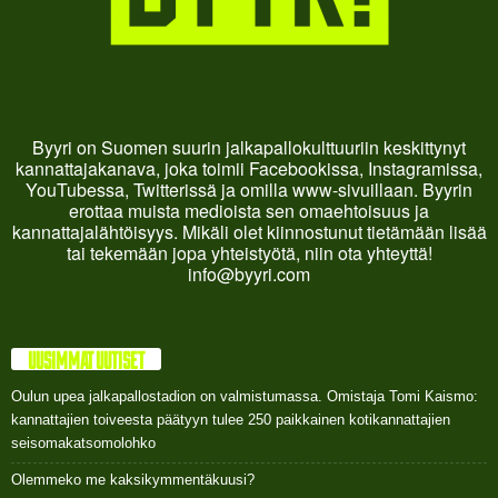
Byyri on Suomen suurin jalkapallokulttuuriin keskittynyt
kannattajakanava, joka toimii Facebookissa, Instagramissa,
YouTubessa, Twitterissä ja omilla www-sivuillaan. Byyrin
erottaa muista medioista sen omaehtoisuus ja
kannattajalähtöisyys. Mikäli olet kiinnostunut tietämään lisää
tai tekemään jopa yhteistyötä, niin ota yhteyttä!
info@byyri.com
UUSIMMAT UUTISET
Oulun upea jalkapallostadion on valmistumassa. Omistaja Tomi Kaismo:
kannattajien toiveesta päätyyn tulee 250 paikkainen kotikannattajien
seisomakatsomolohko
Olemmeko me kaksikymmentäkuusi?