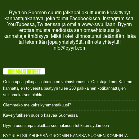
Byyri on Suomen suurin jalkapallokulttuuriin keskittynyt
kannattajakanava, joka toimii Facebookissa, Instagramissa,
YouTubessa, Twitterissä ja omilla www-sivuillaan. Byyrin
erottaa muista medioista sen omaehtoisuus ja
kannattajalähtöisyys. Mikäli olet kiinnostunut tietämään lisää
tai tekemään jopa yhteistyötä, niin ota yhteyttä!
info@byyri.com
UUSIMMAT UUTISET
Oulun upea jalkapallostadion on valmistumassa. Omistaja Tomi Kaismo:
kannattajien toiveesta päätyyn tulee 250 paikkainen kotikannattajien
seisomakatsomolohko
Olemmeko me kaksikymmentäkuusi?
Kävelyfutiksen suosio kasvaa Suomessa
Byyrin uusi sarja sukeltaa suomalaisen futiksen sydämeen
BYYRI ETSII YHDESSÄ GROOMIN KANSSA SUOMEN KOMEINTA