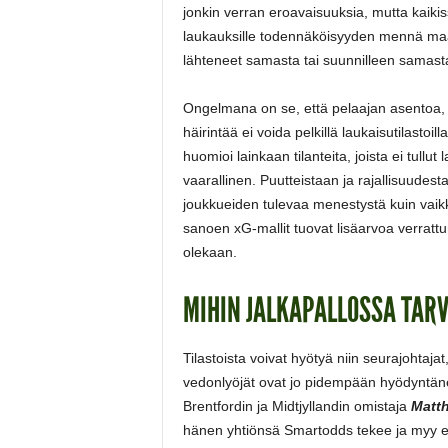
jonkin verran eroavaisuuksia, mutta kaiki
laukauksille todennäköisyyden mennä maali
lähteneet samasta tai suunnilleen samast
Ongelmana on se, että pelaajan asentoa, t
häirintää ei voida pelkillä laukaisutilastoi
huomioi lainkaan tilanteita, joista ei tullut 
vaarallinen. Puutteistaan ja rajallisuudes
joukkueiden tulevaa menestystä kuin vaikka
sanoen xG-mallit tuovat lisäarvoa verrattuna
olekaan.
MIHIN JALKAPALLOSSA TARV
Tilastoista voivat hyötyä niin seurajohtajat
vedonlyöjät ovat jo pidempään hyödyntänee
Brentfordin ja Midtjyllandin omistaja
Matt
hänen yhtiönsä Smartodds tekee ja myy ed