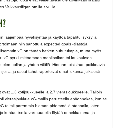
es Veikkausliigan omilla sivuilla.
H?
nin laajempaa hyväksyntää ja käyttöä tapahtui syksyllä
ortoimaan niin sanottuja expected goals -tilastoja
vallisemmin xG on tämän hetken puhutuimpia, mutta myös
reita. xG pyrkii mittaamaan maalipaikan tai laukauksen
elee nollan ja yhden välillä. Hieman toisistaan poikkeavia
oilla, ja useat tahot raportoivat omat lukunsa julkisesti
 ovat 1.3 kotijoukkueelle ja 2.7 vierasjoukkueelle. Tällöin
1 oli vierasjoukkue xG-mallin perusteella epäonnekas, kun se
 xG toimii paremmin hieman pidemmällä otannalla, joten
 jo kohtuullisella varmuudella löytää onnekkaimmat ja