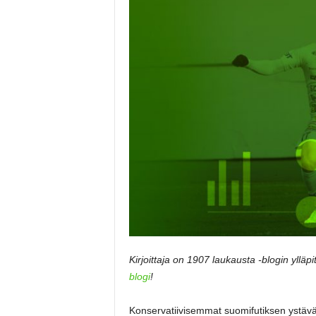
Kirjoittaja on 1907 laukausta -blogin ylläp
blogi
!
Konservatiivisemmat suomifutiksen ystävät