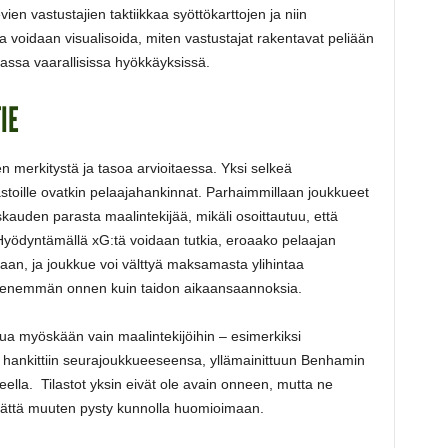
ien vastustajien taktiikkaa syöttökarttojen ja niin
la voidaan visualisoida, miten vastustajat rakentavat peliään
assa vaarallisissa hyökkäyksissä.
IE
n merkitystä ja tasoa arvioitaessa. Yksi selkeä
astoille ovatkin pelaajahankinnat. Parhaimmillaan joukkueet
iskauden parasta maalintekijää, mikäli osoittautuu, että
a. Hyödyntämällä xG:tä voidaan tutkia, eroaako pelaajan
aan, ja joukkue voi välttyä maksamasta ylihintaa
et enemmän onnen kuin taidon aikaansaannoksia.
ttua myöskään vain maalintekijöihin – esimerkiksi
v
hankittiin seurajoukkueeseensa, yllämainittuun Benhamin
steella. Tilastot yksin eivät ole avain onneen, mutta ne
tämättä muuten pysty kunnolla huomioimaan.