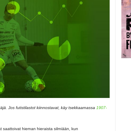
itäjä. Jos futistilastot kiinnostavat, käy tsekkaamassa
1907-
 saattoivat hieman hieraista silmiään, kun