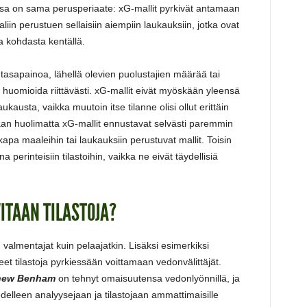
ssa on sama perusperiaate: xG-mallit pyrkivät antamaan
in perustuen sellaisiin aiempiin laukauksiin, jotka ovat
a kohdasta kentällä.
asapainoa, lähellä olevien puolustajien määrää tai
lla huomioida riittävästi. xG-mallit eivät myöskään yleensä
laukausta, vaikka muutoin itse tilanne olisi ollut erittäin
taan huolimatta xG-mallit ennustavat selvästi paremmin
pa maaleihin tai laukauksiin perustuvat mallit. Toisin
 perinteisiin tilastoihin, vaikka ne eivät täydellisiä
ITAAN TILASTOJA?
, valmentajat kuin pelaajatkin. Lisäksi esimerkiksi
t tilastoja pyrkiessään voittamaan vedonvälittäjät.
hew Benham
on tehnyt omaisuutensa vedonlyönnillä, ja
elleen analyysejaan ja tilastojaan ammattimaisille