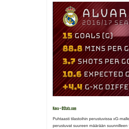
Kuva – @Stats.com
Puhtaasti tilastoihin perustuvissa xG-mal
perustuvat suureen määrään suunnilleen v