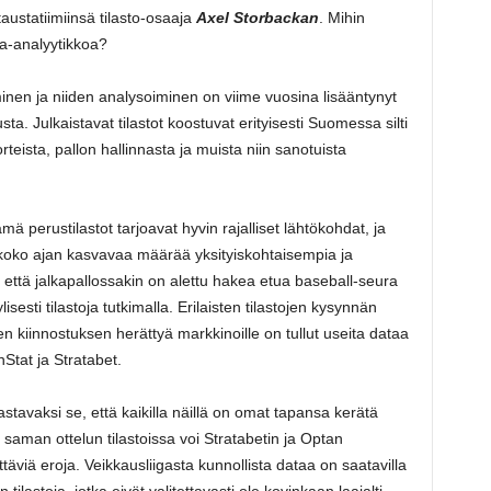
ustatiimiinsä tilasto-osaaja
Axel Storbackan
. Mihin
ta-analyytikkoa?
äminen ja niiden analysoiminen on viime vuosina lisääntynyt
a. Julkaistavat tilastot koostuvat erityisesti Suomessa silti
teista, pallon hallinnasta ja muista niin sanotuista
ä perustilastot tarjoavat hyvin rajalliset lähtökohdat, ja
a koko ajan kasvavaa määrää yksityiskohtaisempia ja
 että jalkapallossakin on alettu hakea etua baseball-seura
ylisesti tilastoja tutkimalla. Erilaisten tilastojen kysynnän
en kiinnostuksen herättyä markkinoille on tullut useita dataa
nStat ja Stratabet.
stavaksi se, että kaikilla näillä on omat tapansa kerätä
 saman ottelun tilastoissa voi Stratabetin ja Optan
täviä eroja. Veikkausliigasta kunnollista dataa on saatavilla
 tilastoja, jotka eivät valitettavasti ole kovinkaan laajalti