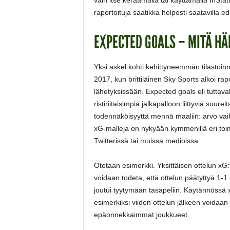
raportoituja saatikka helposti saatavilla ed
EXPECTED GOALS – MITÄ HÄ
Yksi askel kohti kehittyneemmän tilastoin
2017, kun brittiläinen Sky Sports alkoi rap
lähetyksissään. Expected goals eli tutta
ristiriitaisimpia jalkapalloon liittyviä suu
todennäköisyyttä mennä maaliin: arvo vaiht
xG-malleja on nykyään kymmenillä eri toimij
Twitterissä tai muissa medioissa.
Otetaan esimerkki. Yksittäisen ottelun xG:t
voidaan todeta, että ottelun päätyttyä 1-
joutui tyytymään tasapeliin. Käytännössä
esimerkiksi viiden ottelun jälkeen voidaan
epäonnekkaimmat joukkueet.