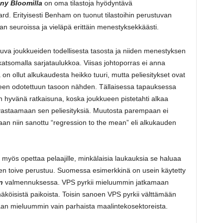
ny Bloomilla
on oma tilastoja hyödyntävä
ard. Erityisesti Benham on tuonut tilastoihin perustuvan
n seuroissa ja vieläpä erittäin menestyksekkäästi.
uva joukkueiden todellisesta tasosta ja niiden menestyksen
 katsomalla sarjataulukkoa. Viisas johtoporras ei anna
 on ollut alkukaudesta heikko tuuri, mutta peliesitykset ovat
kueen odotettuun tasoon nähden. Tällaisessa tapauksessa
een hyvänä ratkaisuna, koska joukkueen pistetahti alkaa
astaamaan sen peliesityksiä. Muutosta parempaan ei
aan niin sanottu “regression to the mean” eli alkukauden
 myös opettaa pelaajille, minkälaisia laukauksia se haluaa
en toive perustuu. Suomessa esimerkkinä on usein käytetty
n
valmennuksessa. VPS pyrkii mieluummin jatkamaan
köisistä paikoista. Toisin sanoen VPS pyrkii välttämään
aan mieluummin vain parhaista maalintekosektoreista.