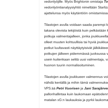
vedonlyöjille. Myös Brightonin omistaja
To
vedonlyöntianalyysiyhtiö nimeltään Starliz
ajattelunsa myös käytäntöön omistamissaa
Tilastojen avulla voidaan saada parempi k
takana olevista tekijöistä kuin pelkästään
potkuja valmentajalleen, jonka joukkueella
olleet muuten kohtuullisia tai hyviä jouk
potkut luultavasti näyttäytyisivät jälkikät
potkujen jälkeen pidemmässä juoksussa v
usein kuitenkaan selitä uusi valmentaja, v
huonon tuurin normalisoituminen.
Tilastojen avulla joukkueen valmennus voi
nähdä kentällä ja mihin tämä valmennuks
VPS:ää
Petri Vuorisen
ja
Jani Sarajärve
pallonhallintaa kuin laukomaan epätodennä
matalan xG:n laukauksia ja pyrkii laukom