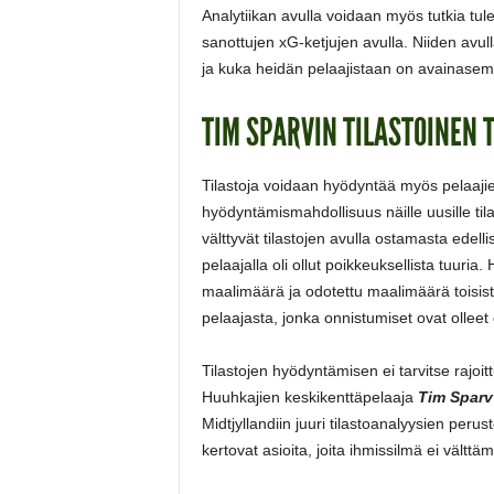
Analytiikan avulla voidaan myös tutkia tulev
sanottujen xG-ketjujen avulla. Niiden avul
ja kuka heidän pelaajistaan on avainasem
TIM SPARVIN TILASTOINEN T
Tilastoja voidaan hyödyntää myös pelaajie
hyödyntämismahdollisuus näille uusille til
välttyvät tilastojen avulla ostamasta edell
pelaajalla oli ollut poikkeuksellista tuuri
maalimäärä ja odotettu maalimäärä toisist
pelaajasta, jonka onnistumiset ovat olle
Tilastojen hyödyntämisen ei tarvitse rajoi
Huuhkajien keskikenttäpelaaja
Tim Spar
Midtjyllandiin juuri tilastoanalyysien peru
kertovat asioita, joita ihmissilmä ei vält