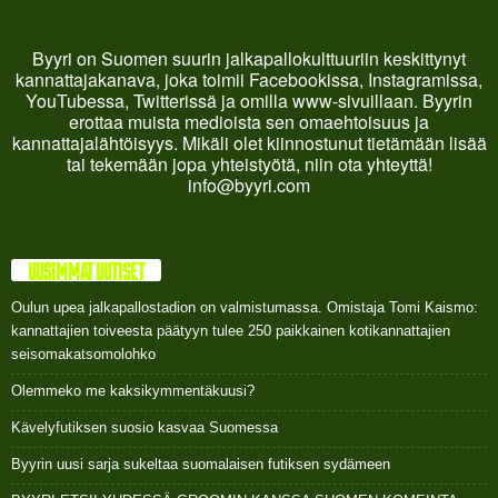
Byyri on Suomen suurin jalkapallokulttuuriin keskittynyt
kannattajakanava, joka toimii Facebookissa, Instagramissa,
YouTubessa, Twitterissä ja omilla www-sivuillaan. Byyrin
erottaa muista medioista sen omaehtoisuus ja
kannattajalähtöisyys. Mikäli olet kiinnostunut tietämään lisää
tai tekemään jopa yhteistyötä, niin ota yhteyttä!
info@byyri.com
UUSIMMAT UUTISET
Oulun upea jalkapallostadion on valmistumassa. Omistaja Tomi Kaismo:
kannattajien toiveesta päätyyn tulee 250 paikkainen kotikannattajien
seisomakatsomolohko
Olemmeko me kaksikymmentäkuusi?
Kävelyfutiksen suosio kasvaa Suomessa
Byyrin uusi sarja sukeltaa suomalaisen futiksen sydämeen