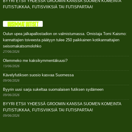
BYYRI ETSII YHDESSÄ GROOMIN KANSSA SUOMEN KOMEINTA
FUTISTUKKAA, FUTISVIIKSIÄ TAI FUTISPARTAA!
UUSIMMAT UUTISET
Oulun upea jalkapallostadion on valmistumassa. Omistaja Tomi Kaismo:
kannattajien toiveesta päätyyn tulee 250 paikkainen kotikannattajien
seisomakatsomolohko
27/06/2026
Olemmeko me kaksikymmentäkuusi?
13/06/2026
Kävelyfutiksen suosio kasvaa Suomessa
09/06/2026
Byyrin uusi sarja sukeltaa suomalaisen futiksen sydämeen
09/06/2026
BYYRI ETSII YHDESSÄ GROOMIN KANSSA SUOMEN KOMEINTA
FUTISTUKKAA, FUTISVIIKSIÄ TAI FUTISPARTAA!
09/06/2026