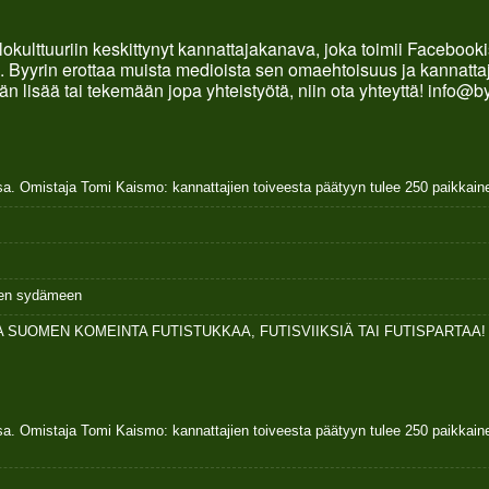
okulttuuriin keskittynyt kannattajakanava, joka toimii Faceboo
. Byyrin erottaa muista medioista sen omaehtoisuus ja kannattaja
än lisää tai tekemään jopa yhteistyötä, niin ota yhteyttä! info@b
sa. Omistaja Tomi Kaismo: kannattajien toiveesta päätyyn tulee 250 paikkai
ksen sydämeen
 SUOMEN KOMEINTA FUTISTUKKAA, FUTISVIIKSIÄ TAI FUTISPARTAA!
sa. Omistaja Tomi Kaismo: kannattajien toiveesta päätyyn tulee 250 paikkai