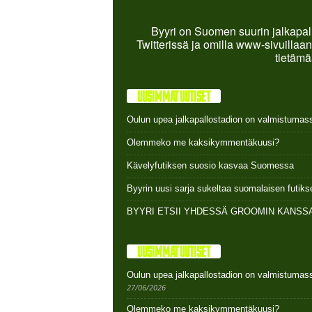
Byyri on Suomen suurin jalkapall
Twitterissä ja omilla www-sivuillaan
tietämä
UUSIMMAT UUTISET
Oulun upea jalkapallostadion on valmistumas
Olemmeko me kaksikymmentäkuusi?
Kävelyfutiksen suosio kasvaa Suomessa
Byyrin uusi sarja sukeltaa suomalaisen futi
BYYRI ETSII YHDESSÄ GROOMIN KANSSA
UUSIMMAT UUTISET
Oulun upea jalkapallostadion on valmistumas
27/06/2026
Olemmeko me kaksikymmentäkuusi?