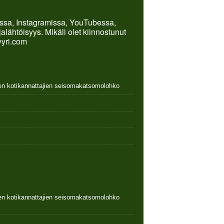
kissa, Instagramissa, YouTubessa,
lähtöisyys. Mikäli olet kiinnostunut
yyri.com
nen kotikannattajien seisomakatsomolohko
nen kotikannattajien seisomakatsomolohko