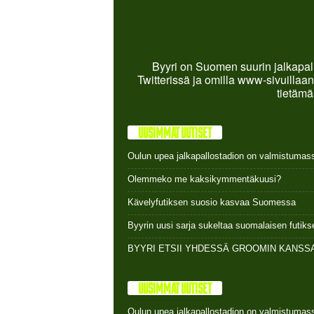
Byyri on Suomen suurin jalkapall
Twitterissä ja omilla www-sivuillaan
tietämä
UUSIMMAT UUTISET
Oulun upea jalkapallostadion on valmistumas
Olemmeko me kaksikymmentäkuusi?
Kävelyfutiksen suosio kasvaa Suomessa
Byyrin uusi sarja sukeltaa suomalaisen futi
BYYRI ETSII YHDESSÄ GROOMIN KANSSA
UUSIMMAT UUTISET
Oulun upea jalkapallostadion on valmistumas