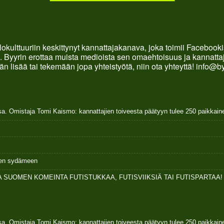
okulttuuriin keskittynyt kannattajakanava, joka toimii Faceboo
. Byyrin erottaa muista medioista sen omaehtoisuus ja kannattaja
än lisää tai tekemään jopa yhteistyötä, niin ota yhteyttä! info@b
sa. Omistaja Tomi Kaismo: kannattajien toiveesta päätyyn tulee 250 paikkai
ksen sydämeen
 SUOMEN KOMEINTA FUTISTUKKAA, FUTISVIIKSIÄ TAI FUTISPARTAA!
sa. Omistaja Tomi Kaismo: kannattajien toiveesta päätyyn tulee 250 paikkai