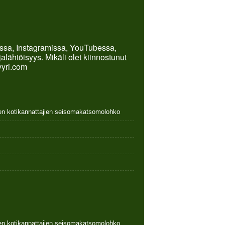
kissa, Instagramissa, YouTubessa,
lähtöisyys. Mikäli olet kiinnostunut
yyri.com
nen kotikannattajien seisomakatsomolohko
nen kotikannattajien seisomakatsomolohko