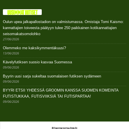
UUSIMMAT UUTISET
Oulun upea jalkapallostadion on valmistumassa. Omistaja Tomi Kaismo:
kannattajien toiveesta päätyyn tulee 250 paikkainen kotikannattajien
seisomakatsomolohko
27/06/2026
Olemmeko me kaksikymmentäkuusi?
13/06/2026
Kävelyfutiksen suosio kasvaa Suomessa
09/06/2026
Byyrin uusi sarja sukeltaa suomalaisen futiksen sydämeen
09/06/2026
BYYRI ETSII YHDESSÄ GROOMIN KANSSA SUOMEN KOMEINTA
FUTISTUKKAA, FUTISVIIKSIÄ TAI FUTISPARTAA!
09/06/2026
© Sivuston tuottaa: Byyri Oy