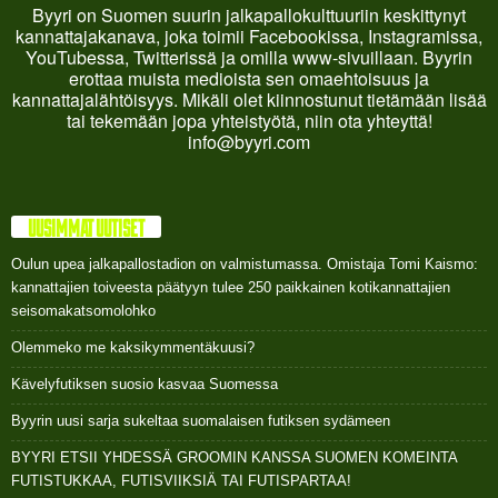
Byyri on Suomen suurin jalkapallokulttuuriin keskittynyt
kannattajakanava, joka toimii Facebookissa, Instagramissa,
YouTubessa, Twitterissä ja omilla www-sivuillaan. Byyrin
erottaa muista medioista sen omaehtoisuus ja
kannattajalähtöisyys. Mikäli olet kiinnostunut tietämään lisää
tai tekemään jopa yhteistyötä, niin ota yhteyttä!
info@byyri.com
UUSIMMAT UUTISET
Oulun upea jalkapallostadion on valmistumassa. Omistaja Tomi Kaismo:
kannattajien toiveesta päätyyn tulee 250 paikkainen kotikannattajien
seisomakatsomolohko
Olemmeko me kaksikymmentäkuusi?
Kävelyfutiksen suosio kasvaa Suomessa
Byyrin uusi sarja sukeltaa suomalaisen futiksen sydämeen
BYYRI ETSII YHDESSÄ GROOMIN KANSSA SUOMEN KOMEINTA
FUTISTUKKAA, FUTISVIIKSIÄ TAI FUTISPARTAA!