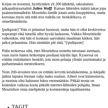
Kirjan on koonnut, hyödyntäen yli 200 lähdettä, saksalainen
jalkapallojournalisti
Julien Wolff
. Runsas lähteiden määrä takaa jopa
paatuneimmallekin Mourinho-fanille jotain uutta knoppitietoa, mutta
korostaa myös sitä mitä teos todella on: henkilökuva, ei
omaelämänkerta.
[pullquote]’’Hän ei pelannut huonosti, mutta hän ei ollut keskivertoa
nopeampi eikä hänellä ollut hyvää laukausta. Vaikka Mourinholle
valkenikin, että hän ei koskaan saavuttaisi maailman kärkeä, hän
jatkoi pelaamista. Hän nimittäin piti siitä.’’[/pullquote]
Pidin teoksessa siitä, ettei Mourinhoa nostettu messiaan asemaan,
vaan myös hänen heikompia puoliaan käytiin läpi. Kyseessä on
erittäin ristiriitainen henkilö, jota moni pelaaja ylistää suurimmaksi ja
parhaimmaksi mentorikseen.
Noin 200-sivuinen teos on erittäin kevyttä kesälukemista, ja lukijalle
jääkin lopuksi hieman valju maku suuhun. Aiheet ovat kiinnostavia,
ja monista olisi halunnut lukea enemmänkin. Pitkää teosta on
kuitenkin vaikeaa koota pitkälti internet-lähteiden pohjalta, ilman
Mourinhon omia mielipiteitä ja kommentteja tapahtuneista.
TAGIT