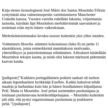
Kirja etenee kronologisesti José Mário dos Santos Mourinho Félixin
syntymästä aina valmennuspestin varmistumiseen Manchester
Unitedin kanssa. Vuosien varrelta esitellään lukuisia, veijarimaisia
tarinoita, käydään läpi Mourinhon merkittävimmät saavutukset ja
nostetaan esiin myös hänen vaikeuksiaan.
Mielenkiintoisimmaksi luvuksi nousee kuitenkin yksi ylitse muiden.
Voittamisen filosofia -niminen kokonaisuus (luku 8) on jaettu 11
alaotsikkoon, joista esimerkkeinä mainittakoon motivaatio,
yhteisöllisyys ja junioritoiminnan edistäminen. Aihealueet käsitellään
Mourinhon tekojen kautta, ja niistä olisi lukenut mieluusti pidemmän
kaavan kautta.
[pullquote]’’Kaikkien portugalilaisten poikien sankari oli tuohon
aikaan legendaarinen hyökkääjä Eusébio. Kaikki halusivat tehdä
maaleja ja harhauttaa kuin hän ja hänen brasilialainen kilpailijansa
Pelé. Mutta ei Mourinho. José pelasi useimmiten puolustajana ja
toisinaan puolustavana keskikenttäpelaajana. – Mourinho kuitenkin
piti siitä, että pystyi organisoimaan puolustusta ja joukkueen
peliä.’’[/pullquote]