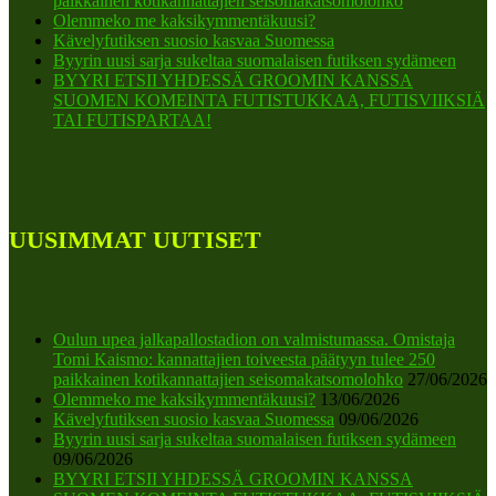
paikkainen kotikannattajien seisomakatsomolohko
Olemmeko me kaksikymmentäkuusi?
Kävelyfutiksen suosio kasvaa Suomessa
Byyrin uusi sarja sukeltaa suomalaisen futiksen sydämeen
BYYRI ETSII YHDESSÄ GROOMIN KANSSA
SUOMEN KOMEINTA FUTISTUKKAA, FUTISVIIKSIÄ
TAI FUTISPARTAA!
UUSIMMAT UUTISET
Oulun upea jalkapallostadion on valmistumassa. Omistaja
Tomi Kaismo: kannattajien toiveesta päätyyn tulee 250
paikkainen kotikannattajien seisomakatsomolohko
27/06/2026
Olemmeko me kaksikymmentäkuusi?
13/06/2026
Kävelyfutiksen suosio kasvaa Suomessa
09/06/2026
Byyrin uusi sarja sukeltaa suomalaisen futiksen sydämeen
09/06/2026
BYYRI ETSII YHDESSÄ GROOMIN KANSSA