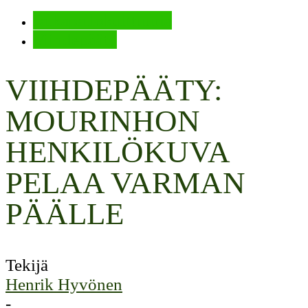
Jalkapallokulttuuria
Viihdepääty
VIIHDEPÄÄTY:
MOURINHON
HENKILÖKUVA
PELAA VARMAN
PÄÄLLE
Tekijä
Henrik Hyvönen
-