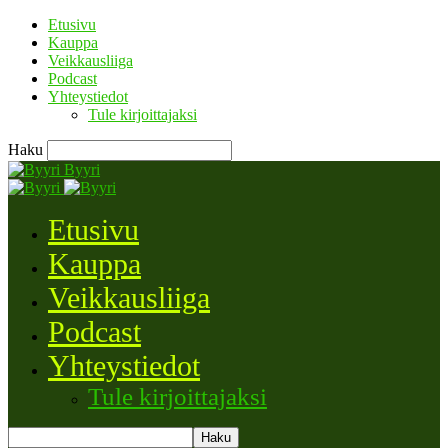
Etusivu
Kauppa
Veikkausliiga
Podcast
Yhteystiedot
Tule kirjoittajaksi
Haku
Byyri
Etusivu
Kauppa
Veikkausliiga
Podcast
Yhteystiedot
Tule kirjoittajaksi