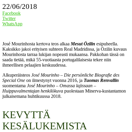
22/06/2018
Facebook
Twitter
WhatsApp
José Mourinhosta kertova teos alkaa
Mesut Özilin
esipuheella.
Kaksikko jakoi erityisen suhteen Real Madridissa, ja Özilin kuvaus
Mourinhosta tarraa lukijan nopeasti mukaansa. Pakkohan tässä on
saada tietää, mikä 55-vuotiaasta portugalilaisesta tekee niin
ihmeellisen pelaajien keskuudessa.
Alkuperäisteos
José Mourinho – Die persönliche Biografie des
Special One
on ilmestynyt vuonna 2016, ja
Tuomas Renvallin
suomentama
José Mourinho – Omassa lajissaan –
Huippuvalmentajan henkilökuva
puolestaan Minerva-kustantamon
julkaisemana huhtikuussa 2018.
KEVYTTÄ
KESÄLUKEMISTA