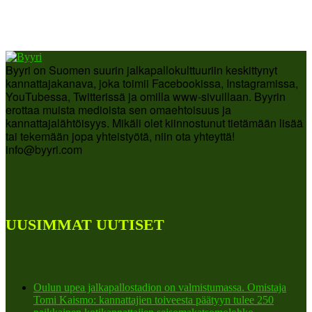
Byyri on Suomen suurin jalkapallokulttuuriin keskittynyt
kannattajakanava, joka toimii Facebookissa, Instagramissa,
YouTubessa, Twitterissä ja omilla www-sivuillaan. Byyrin
erottaa muista medioista sen omaehtoisuus ja
kannattajalähtöisyys. Mikäli olet kiinnostunut tietämään lisää
tai tekemään jopa yhteistyötä, niin ota yhteyttä!
info@byyri.com
UUSIMMAT UUTISET
Oulun upea jalkapallostadion on valmistumassa. Omistaja
Tomi Kaismo: kannattajien toiveesta päätyyn tulee 250