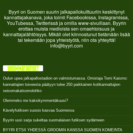
Byyri on Suomen suurin jalkapallokulttuuriin keskittynyt
kannattajakanava, joka toimii Facebookissa, Instagramissa,
YouTubessa, Twitterissä ja omilla www-sivuillaan. Byyrin
erottaa muista medioista sen omaehtoisuus ja
kannattajalähtöisyys. Mikäli olet kiinnostunut tietämään lisää
tai tekemään jopa yhteistyötä, niin ota yhteyttä!
info@byyri.com
UUSIMMAT UUTISET
Oulun upea jalkapallostadion on valmistumassa. Omistaja Tomi Kaismo:
kannattajien toiveesta päätyyn tulee 250 paikkainen kotikannattajien
seisomakatsomolohko
Olemmeko me kaksikymmentäkuusi?
Kävelyfutiksen suosio kasvaa Suomessa
Byyrin uusi sarja sukeltaa suomalaisen futiksen sydämeen
BYYRI ETSII YHDESSÄ GROOMIN KANSSA SUOMEN KOMEINTA