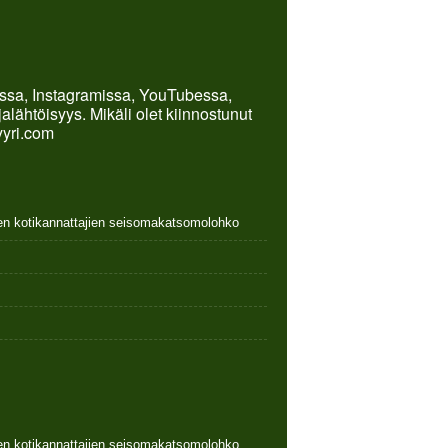
kissa, Instagramissa, YouTubessa,
lähtöisyys. Mikäli olet kiinnostunut
yyri.com
nen kotikannattajien seisomakatsomolohko
nen kotikannattajien seisomakatsomolohko