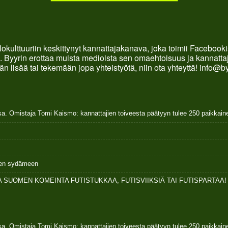
okulttuuriin keskittynyt kannattajakanava, joka toimii Faceboo
. Byyrin erottaa muista medioista sen omaehtoisuus ja kannattaja
än lisää tai tekemään jopa yhteistyötä, niin ota yhteyttä! info@b
sa. Omistaja Tomi Kaismo: kannattajien toiveesta päätyyn tulee 250 paikkai
ksen sydämeen
 SUOMEN KOMEINTA FUTISTUKKAA, FUTISVIIKSIÄ TAI FUTISPARTAA!
sa. Omistaja Tomi Kaismo: kannattajien toiveesta päätyyn tulee 250 paikkai