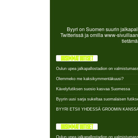
Byyri on Suomen suurin jalkapall
Twitterissä ja omilla www-sivuillaan
tietämä
UUSIMMAT UUTISET
Oulun upea jalkapallostadion on valmistumas
Olemmeko me kaksikymmentäkuusi?
Kävelyfutiksen suosio kasvaa Suomessa
Byyrin uusi sarja sukeltaa suomalaisen futi
BYYRI ETSII YHDESSÄ GROOMIN KANSSA
UUSIMMAT UUTISET
Oulun upea jalkapallostadion on valmistumas