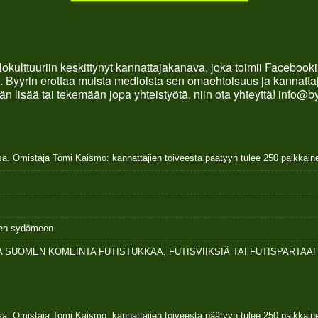
okulttuuriin keskittynyt kannattajakanava, joka toimii Faceboo
. Byyrin erottaa muista medioista sen omaehtoisuus ja kannattaja
än lisää tai tekemään jopa yhteistyötä, niin ota yhteyttä! info@b
sa. Omistaja Tomi Kaismo: kannattajien toiveesta päätyyn tulee 250 paikkai
ksen sydämeen
 SUOMEN KOMEINTA FUTISTUKKAA, FUTISVIIKSIÄ TAI FUTISPARTAA!
sa. Omistaja Tomi Kaismo: kannattajien toiveesta päätyyn tulee 250 paikkai