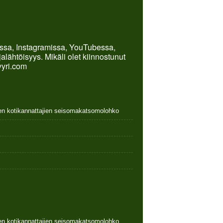
kissa, Instagramissa, YouTubessa,
lähtöisyys. Mikäli olet kiinnostunut
yyri.com
nen kotikannattajien seisomakatsomolohko
nen kotikannattajien seisomakatsomolohko