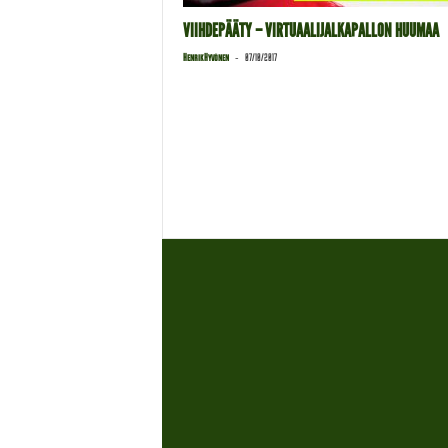
VIIHDEPÄÄTY – VIRTUAALIJALKAPALLON HUUMAA
-
Henrik Hyvönen
07/10/2017