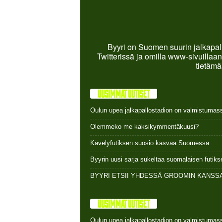
Byyri on Suomen suurin jalkapall
Twitterissä ja omilla www-sivuillaan
tietämä
UUSIMMAT UUTISET
Oulun upea jalkapallostadion on valmistumas
Olemmeko me kaksikymmentäkuusi?
Kävelyfutiksen suosio kasvaa Suomessa
Byyrin uusi sarja sukeltaa suomalaisen futi
BYYRI ETSII YHDESSÄ GROOMIN KANSSA
UUSIMMAT UUTISET
Oulun upea jalkapallostadion on valmistumas