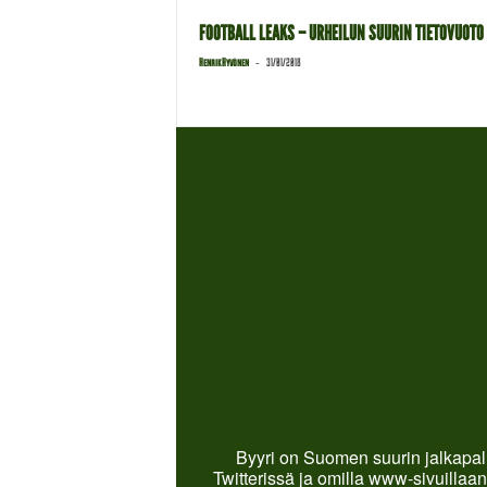
FOOTBALL LEAKS – URHEILUN SUURIN TIETOVUOTO
-
Henrik Hyvönen
31/01/2018
Byyri on Suomen suurin jalkapall
Twitterissä ja omilla www-sivuillaan