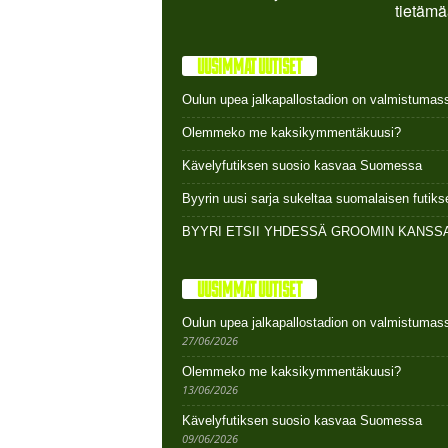
tietämä
UUSIMMAT UUTISET
Oulun upea jalkapallostadion on valmistumas
Olemmeko me kaksikymmentäkuusi?
Kävelyfutiksen suosio kasvaa Suomessa
Byyrin uusi sarja sukeltaa suomalaisen futi
BYYRI ETSII YHDESSÄ GROOMIN KANSSA
UUSIMMAT UUTISET
Oulun upea jalkapallostadion on valmistumas
27/06/2026
Olemmeko me kaksikymmentäkuusi?
13/06/2026
Kävelyfutiksen suosio kasvaa Suomessa
09/06/2026