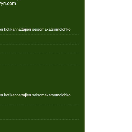
yyri.com
nen kotikannattajien seisomakatsomolohko
nen kotikannattajien seisomakatsomolohko