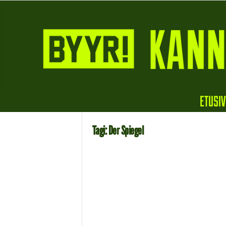
B
ETUSI
y
y
r
Tagi: Der Spiegel
i