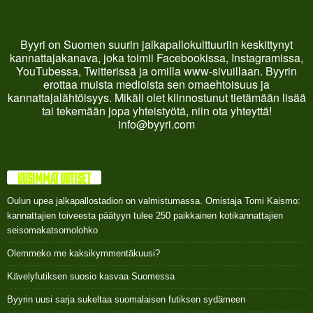
Byyri on Suomen suurin jalkapallokulttuuriin keskittynyt
kannattajakanava, joka toimii Facebookissa, Instagramissa,
YouTubessa, Twitterissä ja omilla www-sivuillaan. Byyrin
erottaa muista medioista sen omaehtoisuus ja
kannattajalähtöisyys. Mikäli olet kiinnostunut tietämään lisää
tai tekemään jopa yhteistyötä, niin ota yhteyttä!
info@byyri.com
UUSIMMAT UUTISET
Oulun upea jalkapallostadion on valmistumassa. Omistaja Tomi Kaismo:
kannattajien toiveesta päätyyn tulee 250 paikkainen kotikannattajien
seisomakatsomolohko
Olemmeko me kaksikymmentäkuusi?
Kävelyfutiksen suosio kasvaa Suomessa
Byyrin uusi sarja sukeltaa suomalaisen futiksen sydämeen