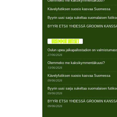
Olemmeko me kaksikymmentäkuusi?
Kävelyfutiksen suosio kasvaa Suomessa
Byyrin uusi sarja sukeltaa suomalaisen futi
BYYRI ETSII YHDESSÄ GROOMIN KANSSA
UUSIMMAT UUTISET
Oulun upea jalkapallostadion on valmistumas
27/06/2026
Olemmeko me kaksikymmentäkuusi?
13/06/2026
Kävelyfutiksen suosio kasvaa Suomessa
09/06/2026
Byyrin uusi sarja sukeltaa suomalaisen futi
09/06/2026
BYYRI ETSII YHDESSÄ GROOMIN KANSSA
09/06/2026