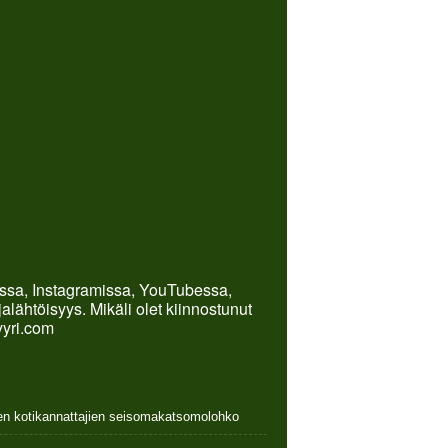
kissa, Instagramissa, YouTubessa,
lähtöisyys. Mikäli olet kiinnostunut
yyri.com
nen kotikannattajien seisomakatsomolohko