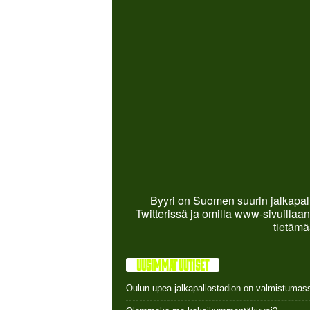
Byyri on Suomen suurin jalkapall
Twitterissä ja omilla www-sivuillaan
tietämä
UUSIMMAT UUTISET
Oulun upea jalkapallostadion on valmistumas