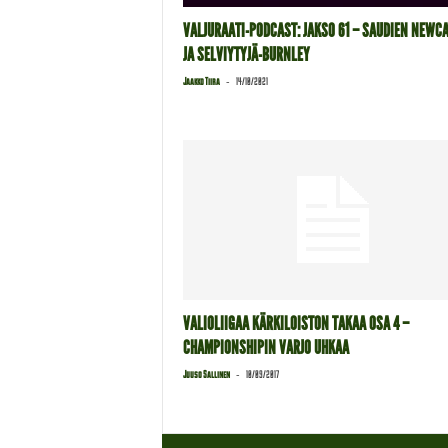
VALJURAATI-PODCAST: JAKSO 61 – SAUDIEN NEWC
JA SELVIYTYJÄ-BURNLEY
-
Jaakko Tiira
14/10/2021
VALIOLIIGAA KÄRKILOISTON TAKAA OSA 4 –
CHAMPIONSHIPIN VARJO UHKAA
-
Juuso Sallinen
10/09/2017