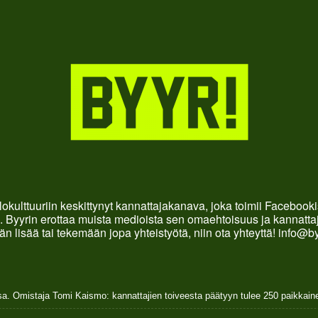
okulttuuriin keskittynyt kannattajakanava, joka toimii Faceboo
. Byyrin erottaa muista medioista sen omaehtoisuus ja kannattaja
än lisää tai tekemään jopa yhteistyötä, niin ota yhteyttä! info@b
sa. Omistaja Tomi Kaismo: kannattajien toiveesta päätyyn tulee 250 paikkai