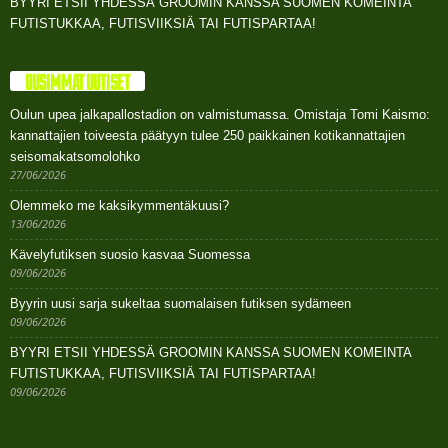
BYYRI ETSII YHDESSÄ GROOMIN KANSSA SUOMEN KOMEINTA
FUTISTUKKAA, FUTISVIIKSIÄ TAI FUTISPARTAA!
UUSIMMAT UUTISET
Oulun upea jalkapallostadion on valmistumassa. Omistaja Tomi Kaismo:
kannattajien toiveesta päätyyn tulee 250 paikkainen kotikannattajien
seisomakatsomolohko
27/06/2026
Olemmeko me kaksikymmentäkuusi?
13/06/2026
Kävelyfutiksen suosio kasvaa Suomessa
09/06/2026
Byyrin uusi sarja sukeltaa suomalaisen futiksen sydämeen
09/06/2026
BYYRI ETSII YHDESSÄ GROOMIN KANSSA SUOMEN KOMEINTA
FUTISTUKKAA, FUTISVIIKSIÄ TAI FUTISPARTAA!
09/06/2026