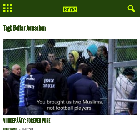
Tagi: Beitar Jerusalem
VIIHDEPÄÄTY: FOREVER PURE
-
Henrik Hyvönen
16/02/2018