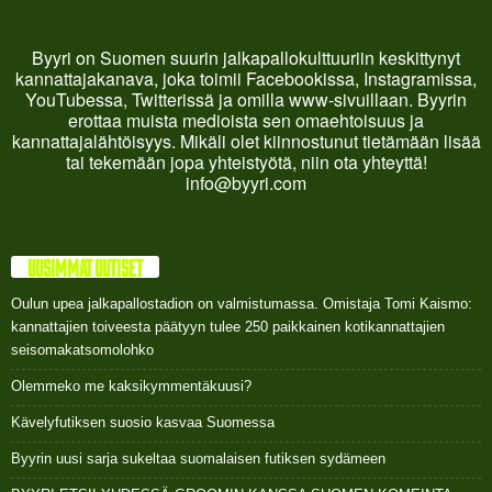
Byyri on Suomen suurin jalkapallokulttuuriin keskittynyt
kannattajakanava, joka toimii Facebookissa, Instagramissa,
YouTubessa, Twitterissä ja omilla www-sivuillaan. Byyrin
erottaa muista medioista sen omaehtoisuus ja
kannattajalähtöisyys. Mikäli olet kiinnostunut tietämään lisää
tai tekemään jopa yhteistyötä, niin ota yhteyttä!
info@byyri.com
UUSIMMAT UUTISET
Oulun upea jalkapallostadion on valmistumassa. Omistaja Tomi Kaismo:
kannattajien toiveesta päätyyn tulee 250 paikkainen kotikannattajien
seisomakatsomolohko
Olemmeko me kaksikymmentäkuusi?
Kävelyfutiksen suosio kasvaa Suomessa
Byyrin uusi sarja sukeltaa suomalaisen futiksen sydämeen