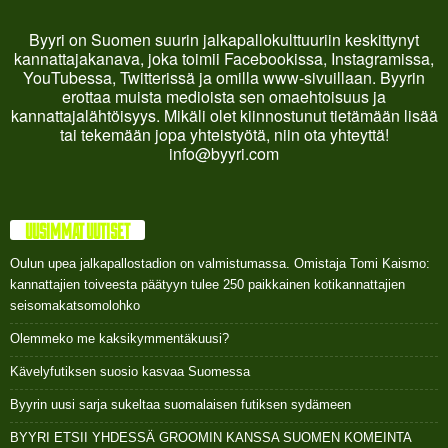
Byyri on Suomen suurin jalkapallokulttuuriin keskittynyt
kannattajakanava, joka toimii Facebookissa, Instagramissa,
YouTubessa, Twitterissä ja omilla www-sivuillaan. Byyrin
erottaa muista medioista sen omaehtoisuus ja
kannattajalähtöisyys. Mikäli olet kiinnostunut tietämään lisää
tai tekemään jopa yhteistyötä, niin ota yhteyttä!
info@byyri.com
UUSIMMAT UUTISET
Oulun upea jalkapallostadion on valmistumassa. Omistaja Tomi Kaismo:
kannattajien toiveesta päätyyn tulee 250 paikkainen kotikannattajien
seisomakatsomolohko
Olemmeko me kaksikymmentäkuusi?
Kävelyfutiksen suosio kasvaa Suomessa
Byyrin uusi sarja sukeltaa suomalaisen futiksen sydämeen
BYYRI ETSII YHDESSÄ GROOMIN KANSSA SUOMEN KOMEINTA