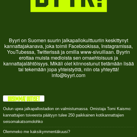
Byyri on Suomen suurin jalkapallokulttuuriin keskittynyt
kannattajakanava, joka toimii Facebookissa, Instagramissa,
YouTubessa, Twitterissä ja omilla www-sivuillaan. Byyrin
erottaa muista medioista sen omaehtoisuus ja
kannattajalähtöisyys. Mikäli olet kiinnostunut tietämään lisää
tai tekemään jopa yhteistyötä, niin ota yhteyttä!
info@byyri.com
UUSIMMAT UUTISET
Oulun upea jalkapallostadion on valmistumassa. Omistaja Tomi Kaismo:
kannattajien toiveesta päätyyn tulee 250 paikkainen kotikannattajien
seisomakatsomolohko
Olemmeko me kaksikymmentäkuusi?