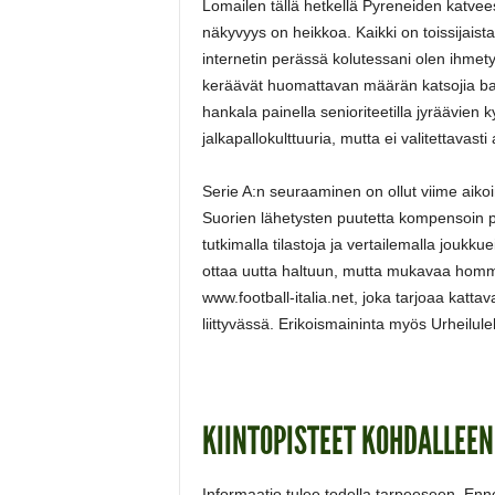
Lomailen tällä hetkellä Pyreneiden katvee
näkyvyys on heikkoa. Kaikki on toissijaist
internetin perässä kolutessani olen ihmet
keräävät huomattavan määrän katsojia baa
hankala painella senioriteetilla jyräävien
jalkapallokulttuuria, mutta ei valitettavas
Serie A:n seuraaminen on ollut viime aikoi
Suorien lähetysten puutetta kompensoin plä
tutkimalla tilastoja ja vertailemalla joukk
ottaa uutta haltuun, mutta mukavaa homma
www.football-italia.net, joka tarjoaa kattav
liittyvässä. Erikoismaininta myös Urheilu
KIINTOPISTEET KOHDALLEEN
Informaatio tulee todella tarpeeseen. Enn