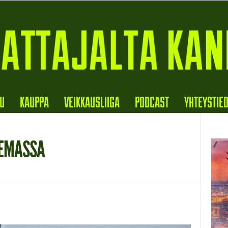
VU
KAUPPA
VEIKKAUSLIIGA
PODCAST
YHTEYSTIE
KEMASSA