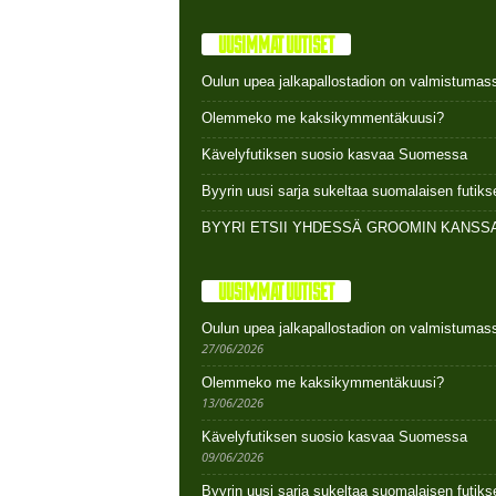
UUSIMMAT UUTISET
Oulun upea jalkapallostadion on valmistumas
Olemmeko me kaksikymmentäkuusi?
Kävelyfutiksen suosio kasvaa Suomessa
Byyrin uusi sarja sukeltaa suomalaisen futi
BYYRI ETSII YHDESSÄ GROOMIN KANSSA
UUSIMMAT UUTISET
Oulun upea jalkapallostadion on valmistumas
27/06/2026
Olemmeko me kaksikymmentäkuusi?
13/06/2026
Kävelyfutiksen suosio kasvaa Suomessa
09/06/2026
Byyrin uusi sarja sukeltaa suomalaisen futi