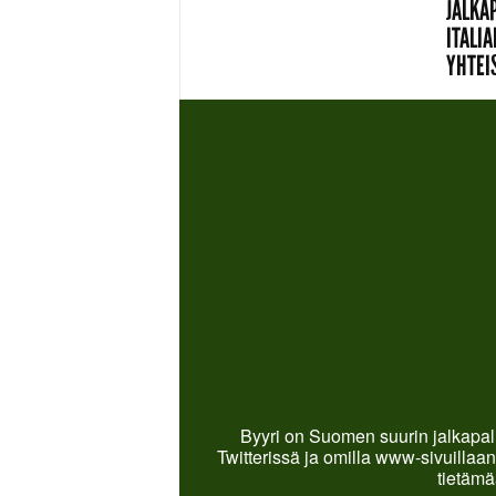
JALKAP
ITALIA
YHTEI
Byyri on Suomen suurin jalkapall
Twitterissä ja omilla www-sivuillaan
tietämä