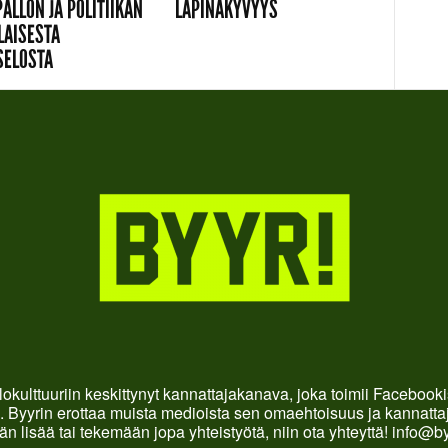
ALLON JA POLITIIKAN
LÄPINÄKYVYYS
LAISESTA
SELOSTA
okulttuuriin keskittynyt kannattajakanava, joka toimii Faceboo
. Byyrin erottaa muista medioista sen omaehtoisuus ja kannattaja
än lisää tai tekemään jopa yhteistyötä, niin ota yhteyttä! info@b