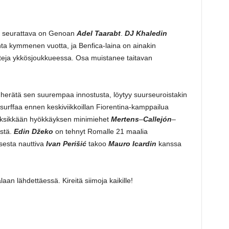
n seurattava on Genoan
Adel Taarabt
.
DJ Khaledin
hta kymmenen vuotta, ja Benfica-laina on ainakin
tteja ykkösjoukkueessa. Osa muistanee taitavan
 herätä sen suurempaa innostusta, löytyy suurseuroistakin
surffaa ennen keskiviikkoillan Fiorentina-kamppailua
eksikkään hyökkäyksen minimiehet
Mertens
–
Callejón
–
stä.
Edin D
ž
eko
on tehnyt Romalle 21 maalia
ksesta nauttiva
Ivan Perišić
takoo
Mauro Icardin
kanssa
laan lähdettäessä. Kireitä siimoja kaikille!