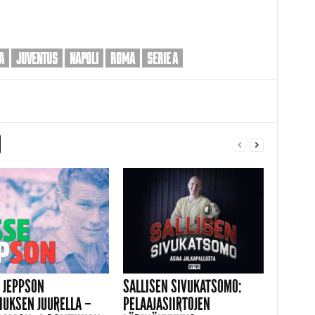
A
JUVENTUS
NAPOLI
ROMA
SERIE A
 JEPPSON
SALLISEN SIVUKATSOMO:
IUKSEN JUURELLA –
PELAAJASIIRTOJEN