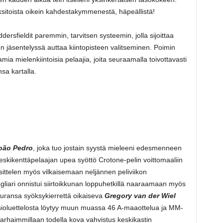
aksitoista oikein kahdestakymmenestä, häpeällistä!
ersfieldit paremmin, tarvitsen systeemin, jolla sijoittaa
 jäsentelyssä auttaa kiintopisteen valitseminen. Poimin
a mielenkiintoisia pelaajia, joita seuraamalla toivottavasti
sa kartalla.
oão Pedro
, joka tuo jostain syystä mieleeni edesmenneen
skikenttäpelaajan upea syöttö Crotone-pelin voittomaaliin
ittelen myös vilkaisemaan neljännen peliviikon
iari onnistui siirtoikkunan loppuhetkillä naaraamaan myös
 uransa syöksykierrettä oikaiseva
Gregory van der Wiel
nsioluettelosta löytyy muun muassa 46 A-maaottelua ja MM-
parhaimmillaan todella kova vahvistus keskikastin