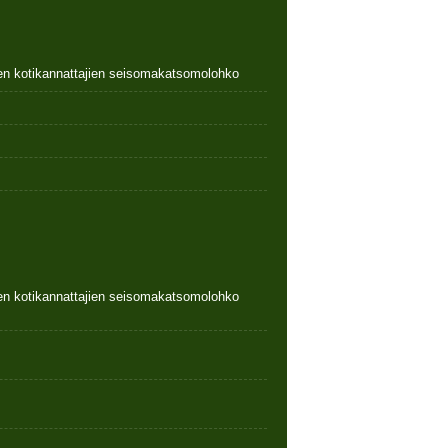
nen kotikannattajien seisomakatsomolohko
nen kotikannattajien seisomakatsomolohko