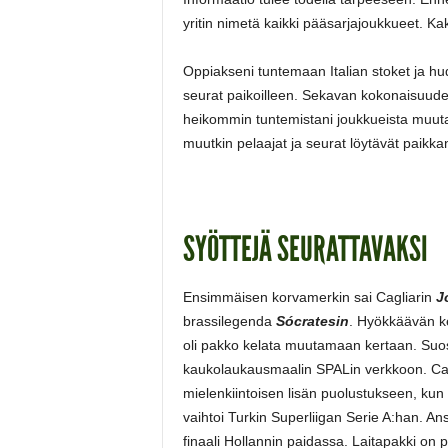
yritin nimetä kaikki pääsarjajoukkueet. K
Oppiakseni tuntemaan Italian stoket ja hudd
seurat paikoilleen. Sekavan kokonaisuuden
heikommin tuntemistani joukkueista muutami
muutkin pelaajat ja seurat löytävät paikkan
SYÖTTEJÄ SEURATTAVAKSI
Ensimmäisen korvamerkin sai Cagliarin
J
brassilegenda
Sócratesin
. Hyökkäävän ke
oli pakko kelata muutamaan kertaan. Suos
kaukolaukausmaalin SPALin verkkoon. Cagl
mielenkiintoisen lisän puolustukseen, kun
vaihtoi Turkin Superliigan Serie A:han. A
finaali Hollannin paidassa. Laitapakki on 