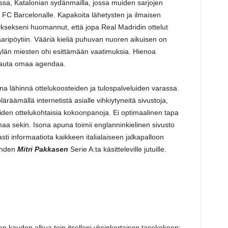
ssa, Katalonian sydänmailla, jossa muiden sarjojen
a FC Barcelonalle. Kapakoita lähetysten ja ilmaisen
yksekseni huomannut, että jopa Real Madridin ottelut
ripöytiin. Vääriä kieliä puhuvan nuoren aikuisen on
 kylän miesten ohi esittämään vaatimuksia. Hienoa
ti auta omaa agendaa.
na lähinnä ottelukoosteiden ja tulospalveluiden varassa.
räämällä internetistä asialle vihkiytyneitä sivustoja,
ueiden ottelukohtaisia kokoonpanoja. Ei optimaalinen tapa
a sekin. Isona apuna toimii englanninkielinen sivusto
asti informaatiota kaikkeen italialaiseen jalkapalloon
lehden
Mitri Pakkasen
Serie A:ta käsitteleville jutuille.
en kauden alkua tein itselleni yksinkertaisen tasokokeen: