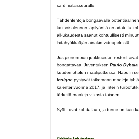
sardinialaisseuralle.
Tähdenlentoja bongaavalle potentiaaline
kaksoisolennon läpilyöntiä on odoteltu ko
alkukaudesta saanut kohtuullisesti minuu
laitahyökkääjän ainakin videopeleistä.
Jos pienempien joukkueiden rosterit eivät
bongattavaa. Juventuksen
Paulo Dybala
kuuden ottelun maaliputkessa. Napolin s
Insigne
pystyvät taikomaan maaleja tyhjä
kalenterivuonna 2017, ja Interin turbofuti
tärkeitä maaleja viikosta toiseen.
Syötit ovat kohdallaan, ja tunne on kuin ka