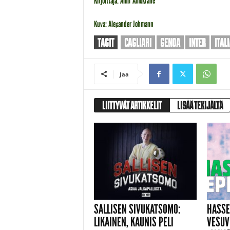
Kirjoittaja: Amir Amokrane
Kuva: Alexander Johmann
TAGIT
CAGLIARI
GENOA
INTER
ITALI
Jaa
LIITTYVÄT ARTIKKELIT
LISÄÄ TEKIJÄLTÄ
SALLISEN SIVUKATSOMO:
HASSE
LIKAINEN, KAUNIS PELI
VESUV