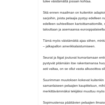
tulee väistämättä jossain kohtaa.
Sitä ennen maailman on kuitenkin adaptoi
sarjoihin, joista pelaajia pystyy edelleen 
edelleen suhteellisen kartoittamattomille,
talouttaan ja asemaansa eurooppalaisella j
Tämä myös väistämättä ajaa siihen, minkä 
– jalkapallon amerikkalaistumiseen.
Seurat ja liigat joutuvat kumartamaan ent
pystyvät pitämään itse rakentamansa huojuv
asti valtaa, on se ollut vasta alkusoittoa si
Suurimman muutoksen kokevat kuitenkin si
samanlaiseen pelaajien kaupitteluun, mih
merkittävämmäksi tekijäksi muuttuu myös
Sopimustensa päättävien pelaajien ilmaiss