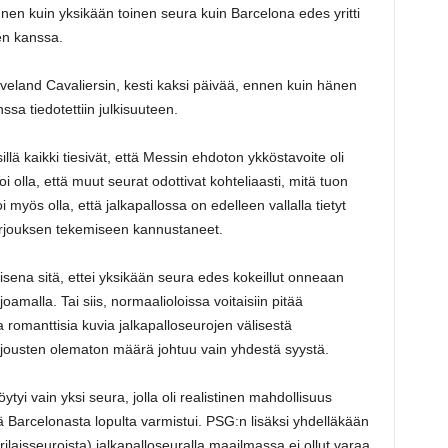
 ennen kuin yksikään toinen seura kuin Barcelona edes yritti
n kanssa.
eveland Cavaliersin, kesti kaksi päivää, ennen kuin hänen
a tiedotettiin julkisuuteen.
sillä kaikki tiesivät, että Messin ehdoton ykköstavoite oli
olla, että muut seurat odottivat kohteliaasti, mitä tuon
yös olla, että jalkapallossa on edelleen vallalla tietyt
arjouksen tekemiseen kannustaneet.
oisena sitä, ettei yksikään seura edes kokeillut onneaan
malla. Tai siis, normaalioloissa voitaisiin pitää
lla romanttisia kuvia jalkapalloseurojen välisestä
rjousten olematon määrä johtuu vain yhdestä syystä.
yi vain yksi seura, jolla oli realistinen mahdollisuus
Barcelonasta lopulta varmistui. PSG:n lisäksi yhdelläkään
ilaisseuroista) jalkapalloseuralla maailmassa ei ollut varaa