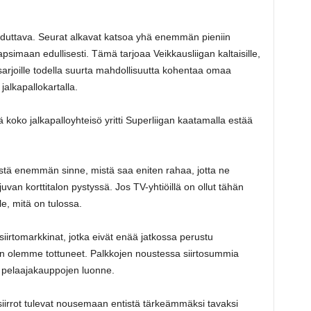
duttava. Seurat alkavat katsoa yhä enemmän pieniin
napsimaan edullisesti. Tämä tarjoaa Veikkausliigan kaltaisille,
 sarjoille todella suurta mahdollisuutta kohentaa omaa
alkapallokartalla.
koko jalkapalloyhteisö yritti Superliigan kaatamalla estää
istä enemmän sinne, mistä saa eniten rahaa, jotta ne
an korttitalon pystyssä. Jos TV-yhtiöillä on ollut tähän
lle, mitä on tulossa.
irtomarkkinat, jotka eivät enää jatkossa perustu
in olemme tottuneet. Palkkojen noustessa siirtosummia
 pelaajakauppojen luonne.
iirrot tulevat nousemaan entistä tärkeämmäksi tavaksi