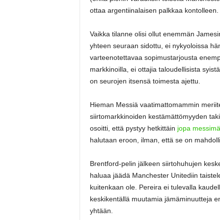
ottaa argentiinalaisen palkkaa kontolleen.
Vaikka tilanne olisi ollut enemmän Jamesin 
yhteen seuraan sidottu, ei nykyoloissa häne
varteenotettavaa sopimustarjousta enempää
markkinoilla, ei ottajia taloudellisista syi
on seurojen itsensä toimesta ajettu.
Hieman Messiä vaatimattomammin meriite
siirtomarkkinoiden kestämättömyyden takia
osoitti, että pystyy hetkittäin
jopa messimäis
halutaan eroon, ilman, että se on mahdolli
Brentford-pelin jälkeen siirtohuhujen keskell
haluaa jäädä Manchester Unitediin taistel
kuitenkaan ole. Pereira ei tulevalla kaude
keskikentällä muutamia jämäminuutteja ene
yhtään.