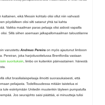
kaltainen, eikä Messin kohtalo olisi ollut niin vahvasti
n pöydälleen olisi silti satanut yhtä tai kahta
. Vaikka maailman paras pelaaja olisi aidosti vapailla
stä olisi. Sillä siihen asemaan jalkapallomaailman taloustilanne
in varustettu
Andreas Pereira
on myös ajautunut limboon
. Pereiran, joka harjoitusottelussa Brentfordia vastaan
iin suorituksiin
, limbo on kuitenkin päinvastainen: hänestä
sta.
ä ollut brasilialaispelaaja ilmoitti suorasukaisesti, että
emaan peliajasta. Todellisuudessa mitään taistelua ei
lla tule esiintymään Unitedin muutenkin täyteen pumpatulla
mpää. Jos seurajohto saisi päättää, ei minuutteja tulisi