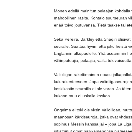
Monen edellä mainitun pelaajan kohdalla vo
mahdollinen rasite. Kohtalo suurseuran ylij
enää toivo joutuvansa. Tietä taakse tai et
Sekä Pereira, Barkley että Shaqiri olisivat
seuralle. Saattaa hyvin, että joku heistä 
Englannin ulkopuolelle. Yhä useammin he
väliinputoajia; pelaajia, vailla tulevaisuutta
Valioliigan rakettimainen nousu jalkapallo
kulurakenteeseen. Jopa valioliigaseurojen
keskikastin seuroilla ei ole varaa. Ja tät
kukaan muu ei uskalla koskea.
Ongelma ei toki ole yksin Valioliigan, mut
maanosan kärkiseuroja, jotka ovat yhdes
sopimus Messin kanssa jäi – jopa La Ligan 
inflatoinut omat palkkamenonsa pisteesee