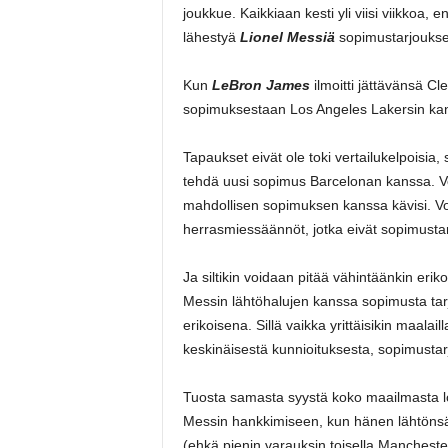
joukkue. Kaikkiaan kesti yli viisi viikkoa,
lähestyä
Lionel Messiä
sopimustarjoukse
Kun
LeBron James
ilmoitti jättävänsä Cl
sopimuksestaan Los Angeles Lakersin kanss
Tapaukset eivät ole toki vertailukelpoisia, 
tehdä uusi sopimus Barcelonan kanssa. Voi 
mahdollisen sopimuksen kanssa kävisi. Voi m
herrasmiessäännöt, jotka eivät sopimust
Ja siltikin voidaan pitää vähintäänkin erik
Messin lähtöhalujen kanssa sopimusta tarjoa
erikoisena. Sillä vaikka yrittäisikin maalai
keskinäisestä kunnioituksesta, sopimusta
Tuosta samasta syystä koko maailmasta löyt
Messin hankkimiseen, kun hänen lähtönsä 
(ehkä pienin varauksin toisella Manchester