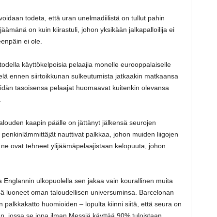
idaan todeta, että uran unelmadiilistä on tullut pahin
äämänä on kuin kiirastuli, johon yksikään jalkapalloilija ei
eenpäin ei ole.
 todella käyttökelpoisia pelaajia monelle eurooppalaiselle
vielä ennen siirtoikkunan sulkeutumista jatkaakin matkaansa
idän tasoisensa pelaajat huomaavat kuitenkin olevansa
.
talouden kaapin päälle on jättänyt jälkensä seurojen
 penkinlämmittäjät nauttivat palkkaa, johon muiden liigojen
en ne ovat tehneet ylijäämäpelaajistaan kelopuuta, johon
ta Englannin ulkopuolella sen jakaa vain kourallinen muita
sä luoneet oman taloudellisen universuminsa. Barcelonan
palkkakatto huomioiden – lopulta kiinni siitä, että seura on
n, jossa se jopa ilman Messiä käyttää 90% tuloistaan