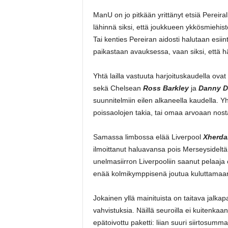
ManU on jo pitkään yrittänyt etsiä Pereiral
lähinnä siksi, että joukkueen ykkösmiehist
Tai kenties Pereiran aidosti halutaan esiin
paikastaan avauksessa, vaan siksi, että hä
Yhtä lailla vastuuta harjoituskaudella ova
sekä Chelsean
Ross Barkley
ja
Danny D
suunnitelmiin eilen alkaneella kaudella. Yh
poissaolojen takia, tai omaa arvoaan nos
Samassa limbossa elää Liverpool
Xherda
ilmoittanut haluavansa pois Merseysidelt
unelmasiirron Liverpooliin saanut pelaaja
enää kolmikymppisenä joutua kuluttamaa
Jokainen yllä mainituista on taitava jalkapal
vahvistuksia. Näillä seuroilla ei kuitenkaa
epätoivottu paketti: liian suuri siirtosumm