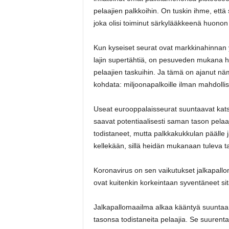
pelaajien palkkoihin. On tuskin ihme, et
joka olisi toiminut särkylääkkeenä huono
Kun kyseiset seurat ovat markkinahinnan y
lajin supertähtiä, on pesuveden mukana h
pelaajien taskuihin. Ja tämä on ajanut näm
kohdata: miljoonapalkoille ilman mahdollis
Useat eurooppalaisseurat suuntaavat kats
saavat potentiaalisesti saman tason pelaa
todistaneet, mutta palkkakukkulan päälle
kellekään, sillä heidän mukanaan tuleva tal
Koronavirus on sen vaikutukset jalkapallo
ovat kuitenkin korkeintaan syventäneet sitä
Jalkapallomaailma alkaa kääntyä suuntaan
tasonsa todistaneita pelaajia. Se suurentaa 