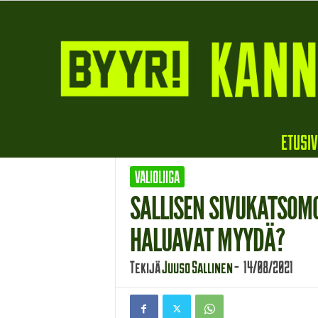
B
ETUSI
y
y
VALIOLIIGA
r
i
SALLISEN SIVUKATSOMO
HALUAVAT MYYDÄ?
Tekijä
Juuso Sallinen
-
14/08/2021