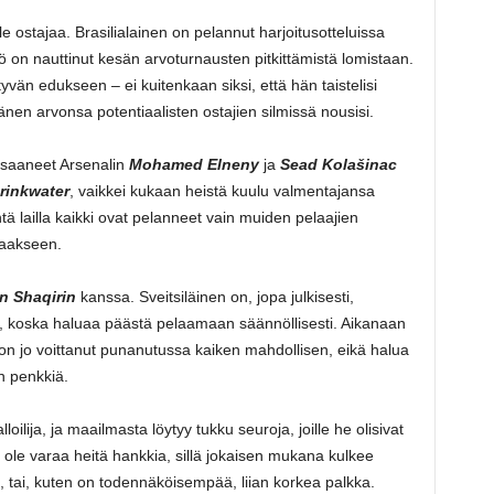
le ostajaa. Brasilialainen on pelannut harjoitusotteluissa
ö on nauttinut kesän arvoturnausten pitkittämistä lomistaan.
tyvän edukseen – ei kuitenkaan siksi, että hän taistelisi
nen arvonsa potentiaalisten ostajien silmissä nousisi.
t saaneet Arsenalin
Mohamed Elneny
ja
Sead Kolašinac
rinkwater
, vaikkei kukaan heistä kuulu valmentajansa
tä lailla kaikki ovat pelanneet vain muiden pelaajien
taakseen.
n Shaqirin
kanssa. Sveitsiläinen on, jopa julkisesti,
ä, koska haluaa päästä pelaamaan säännöllisesti. Aikanaan
 on jo voittanut punanutussa kaiken mahdollisen, eikä halua
n penkkiä.
loilija, ja maailmasta löytyy tukku seuroja, joille he olisivat
n ole varaa heitä hankkia, sillä jokaisen mukana kulkee
a, tai, kuten on todennäköisempää, liian korkea palkka.