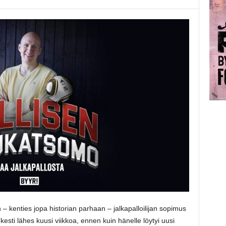
– kenties jopa historian parhaan – jalkapalloilijan sopimus
esti lähes kuusi viikkoa, ennen kuin hänelle löytyi uusi