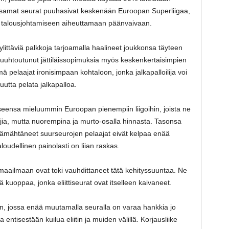
tä samat seurat puuhasivat keskenään Euroopan Superliigaa,
n talousjohtamiseen aiheuttamaan päänvaivaan.
littäviä palkkoja tarjoamalla haalineet joukkonsa täyteen
uuhtoutunut jättiläissopimuksia myös keskenkertaisimpien
ä pelaajat ironisimpaan kohtaloon, jonka jalkapalloilija voi
uutta pelata jalkapalloa.
eensa mieluummin Euroopan pienempiin liigoihin, joista ne
jia, mutta nuorempina ja murto-osalla hinnasta. Tasonsa
 jämähtäneet suurseurojen pelaajat eivät kelpaa enää
oudellinen painolasti on liian raskas.
maailmaan ovat toki vauhdittaneet tätä kehityssuuntaa. Ne
 kuoppaa, jonka eliittiseurat ovat itselleen kaivaneet.
, jossa enää muutamalla seuralla on varaa hankkia jo
entisestään kuilua eliitin ja muiden välillä. Korjausliike