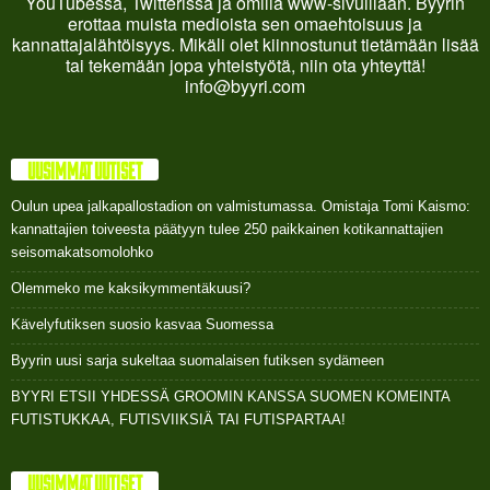
YouTubessa, Twitterissä ja omilla www-sivuillaan. Byyrin
erottaa muista medioista sen omaehtoisuus ja
kannattajalähtöisyys. Mikäli olet kiinnostunut tietämään lisää
tai tekemään jopa yhteistyötä, niin ota yhteyttä!
info@byyri.com
UUSIMMAT UUTISET
Oulun upea jalkapallostadion on valmistumassa. Omistaja Tomi Kaismo:
kannattajien toiveesta päätyyn tulee 250 paikkainen kotikannattajien
seisomakatsomolohko
Olemmeko me kaksikymmentäkuusi?
Kävelyfutiksen suosio kasvaa Suomessa
Byyrin uusi sarja sukeltaa suomalaisen futiksen sydämeen
BYYRI ETSII YHDESSÄ GROOMIN KANSSA SUOMEN KOMEINTA
FUTISTUKKAA, FUTISVIIKSIÄ TAI FUTISPARTAA!
UUSIMMAT UUTISET