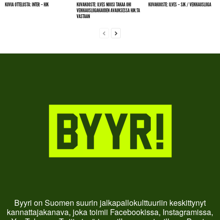
KUVIA OTTELUSTA: INTER – HJK
KUVAKOOSTE: ILVES NOUSI TAKAA OHI
KUVAKOOSTE: ILVES – SJK / VEIKKAUSLIIGA
VEIKKAUSLIIGAKAUDEN AVAUKSESSA HJK:TA
VASTAAN
Byyri on Suomen suurin jalkapallokulttuuriin keskittynyt
kannattajakanava, joka toimii Facebookissa, Instagramissa,