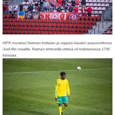
HIFK murskasi Ilveksen kotitaian ja nappasi kauden avausvoittonsa
Jusif Alin maalilla. Ratinan lehtereillä ottelua oli todistamassa 1745
katsojaa.