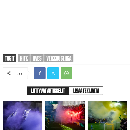
TAGIT
HIFK
ILVES
VEIKKAUSLIIGA
Jaa
LIITTYVÄT ARTIKKELIT
LISÄÄ TEKIJÄLTÄ