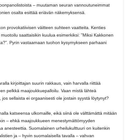
okoonpanolistoista – muutaman seuran vannoutuneimmat
ikonien osalta esittää eriävän näkemyksensä.
ikon provokatiivisen väitteen suhteen vaatteita. Kenties
muotoilu saattaisikin kuulua esimerkiksi: ”Miksi Kakkonen
lta?”. Pyrin vastaamaan tuohon kysymykseen parhaani
lla kirjoittajan suurin rakkaus, vain harvalla riittää
een pelkkä maajoukkuepalloilu. Vaan mistä lähteä
s sellaista ei orgaanisesti ole jostain syystä löytynyt?
lla katseensa ulkomaille, eikä siinä ole välttämättä mitään
 itsekin – ehkä maajoukkueen menestymättömyyden
 anesteettia. Suomalainen urheilukulttuuri on kuitenkin
alistien ja – hyvin suomalaisella tavalla – vahvan