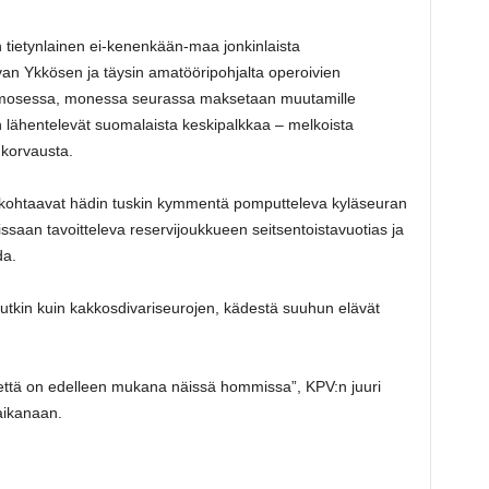
 tietynlainen ei-kenenkään-maa jonkinlaista
van Ykkösen ja täysin amatööripohjalta operoivien
Kolmosessa, monessa seurassa maksetaan muutamille
en lähentelevät suomalaista keskipalkkaa – melkoista
 korvausta.
llä kohtaavat hädin tuskin kymmentä pomputteleva kyläseuran
issaan tavoitteleva reservijoukkueen seitsentoistavuotias ja
da.
utkin kuin kakkosdivariseurojen, kädestä suuhun elävät
, että on edelleen mukana näissä hommissa”, KPV:n juuri
aikanaan.