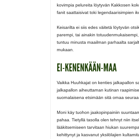
kovimpia pelureita löytyvän Kakkosen k
fanit saattaisivat toki legendaarisimpien 
Keisarilta ei siis edes väitetä löytyvän ots
parempi, tai ainakin totuudenmukaisempi, 
tuntuu minusta maailman parhaalta sarja
mukaan.
EI-KENENKÄÄN-MAA
Vaikka Huuhkajat on kenties jalkapallon sara
jalkapallon aiheuttaman kutinan raapimis
suomalaisena etsimään sitä omaa seuraa, jo
Moni käy tuohon jaakopinpainiin suuntaama
pahaa. Tietyllä tasolla olen tehnyt niin
lääkitsemiseen tarvitaan hiukan suurempaa
kehittynyt ja kasvanut yksilölajien kultamit