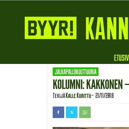
B
ETUSI
y
y
JALKAPALLOKULTTUURIA
r
i
KOLUMNI: KAKKONEN –
Tekijä
Kalle Kurittu
-
21/11/2018