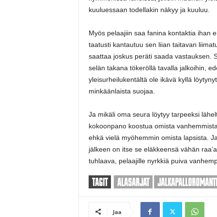
kuuluessaan todellakin näkyy ja kuuluu.
Myös pelaajiin saa fanina kontaktia ihan er
taatusti kantautuu sen liian taitavan liimat
saattaa joskus peräti saada vastauksen. 
selän takana tökeröllä tavalla jalkoihin, 
yleisurheilukentältä ole ikävä kyllä löyty
minkäänlaista suojaa.
Ja mikäli oma seura löytyy tarpeeksi lähe
kokoonpano koostua omista vanhemmista j
ehkä vielä myöhemmin omista lapsista. Ja
jälkeen on itse se eläkkeensä vähän raa’
tuhlaava, pelaajille nyrkkiä puiva vanhem
TAGIT
ALASARJAT
JALKAPALLOROMANTI
Jaa