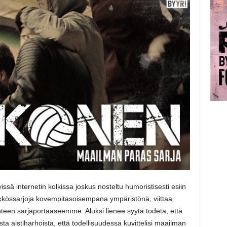
ssä internetin kolkissa joskus nosteltu humoristisesti esiin
ykkössarjoja kovempitasoisempana ympäristönä, viittaa
teen sarjaportaaseemme. Aluksi lienee syytä todeta, että
sista aistiharhoista, että todellisuudessa kuvittelisi maailman