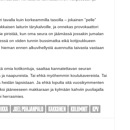
i tavalla kuin korkeammilla tasoilla – jokainen ”pelle”
ukkaisen laiturin tärykalvoille, ja onnekas provokaattori
Se piristää, kun oma seura on jäämässä jossakin jumalan
edessä on viiden tunnin bussimatka eikä kotijoukkueen
nyt hieman ennen alkuvihellystä auennutta taivasta vastaan
ltä omia kotikontuja, saattaa kannatettavan seuran
a naapureista. Tai ehkä myöhemmin koulukavereista. Tai
 heidän lapsistaan. Ja ehkä lopulta sitä vuosikymmenten
aksi jääneeseen makkaraan ja kylmään kahviin puoliajalla
pi herrasmies.
IKKA
JOEL POHJANPALO
KAKKONEN
KOLUMNIT
KPV