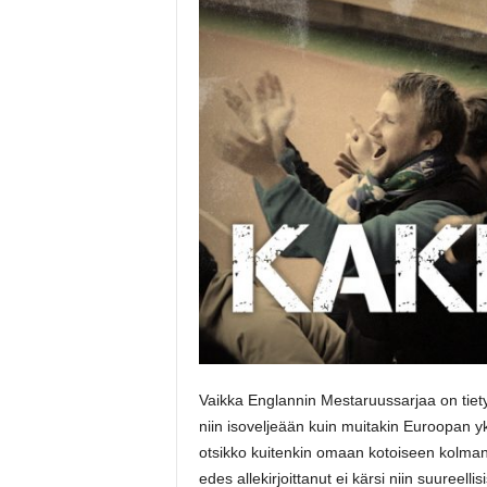
Vaikka Englannin Mestaruussarjaa on tietyi
niin isoveljeään kuin muitakin Euroopan 
otsikko kuitenkin omaan kotoiseen kolman
edes allekirjoittanut ei kärsi niin suureelli