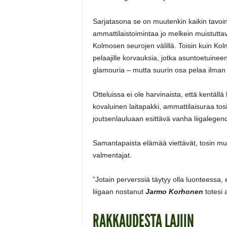
Sarjatasona se on muutenkin kaikin tavoin
ammattilaistoimintaa jo melkein muistutta
Kolmosen seurojen välillä. Toisin kuin 
pelaajille korvauksia, jotka asuntoetuine
glamouria – mutta suurin osa pelaa ilman
Otteluissa ei ole harvinaista, että kentä
kovaluinen laitapakki, ammattilaisuraa tos
joutsenlauluaan esittävä vanha liigalegen
Samantapaista elämää viettävät, tosin mu
valmentajat.
”Jotain perverssiä täytyy olla luonteessa
liigaan nostanut
Jarmo Korhonen
totesi 
RAKKAUDESTA LAJIIN