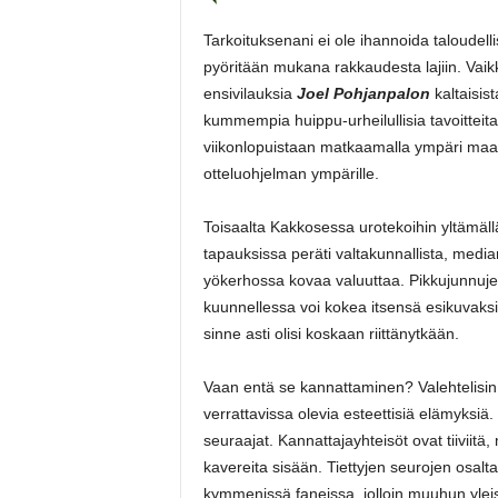
Tarkoituksenani ei ole ihannoida taloudell
pyöritään mukana rakkaudesta lajiin. Va
ensivilauksia
Joel Pohjanpalon
kaltaisist
kummempia huippu-urheilullisia tavoitteit
viikonlopuistaan matkaamalla ympäri maaku
otteluohjelman ympärille.
Toisaalta Kakkosessa urotekoihin yltämällä 
tapauksissa peräti valtakunnallista, media
yökerhossa kovaa valuuttaa. Pikkujunnujen
kuunnellessa voi kokea itsensä esikuvaksi
sinne asti olisi koskaan riittänytkään.
Vaan entä se kannattaminen? Valehtelisin, 
verrattavissa olevia esteettisiä elämyksi
seuraajat. Kannattajayhteisöt ovat tiiviit
kavereita sisään. Tiettyjen seurojen osalt
kymmenissä faneissa, jolloin muuhun yle