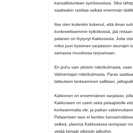
kansallistunteen symbioosissa. Siksi täht
saattaakin rasittaa selkää enemmän tää
Itse olen kuitenkin kokenut, että ilman s
konkreettisemmin kytköksissä, jää rintaa
palanen on löytynyt Kakkosesta.
Jotta ots
miksi juuri kyseinen sarjatason seurojen ta
samassa muodossa tarjoamaan.
En puhu vain yleisön näkökulmasta, vaan
Valmentajan näkökulmasta. Paras saattaa j
latteuteen lankeaminen sallitaan, jalkapal
Kakkonen on ensimmäinen sarjataso, jolla 
Kakkoseen on usein sekä pelaajistolle ett
korkeammalta ole, ja paikan vakiinnuttami
Pelaamisen taso ei kenties kansainvälises
selkeä; yleensä Kakkosessa isompaan rool
vetää kengät oikeisiin jalkoihin.