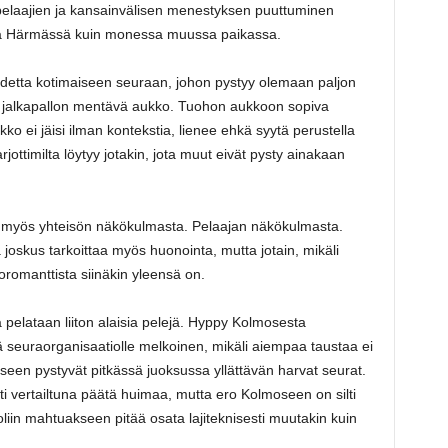
ipelaajien ja kansainvälisen menestyksen puuttuminen
llä Härmässä kuin monessa muussa paikassa.
uhdetta kotimaiseen seuraan, johon pystyy olemaan paljon
n jalkapallon mentävä aukko. Tuohon aukkoon sopiva
ikko ei jäisi ilman kontekstia, lienee ehkä syytä perustella
rjottimilta löytyy jotakin, jota muut eivät pysty ainakaan
 myös yhteisön näkökulmasta. Pelaajan näkökulmasta.
oskus tarkoittaa myös huonointa, mutta jotain, mikäli
loromanttista siinäkin yleensä on.
pelataan liiton alaisia pelejä. Hyppy Kolmosesta
ä seuraorganisaatiolle melkoinen, mikäli aiempaa taustaa ei
seen pystyvät pitkässä juoksussa yllättävän harvat seurat.
ti vertailtuna päätä huimaa, mutta ero Kolmoseen on silti
iin mahtuakseen pitää osata lajiteknisesti muutakin kuin