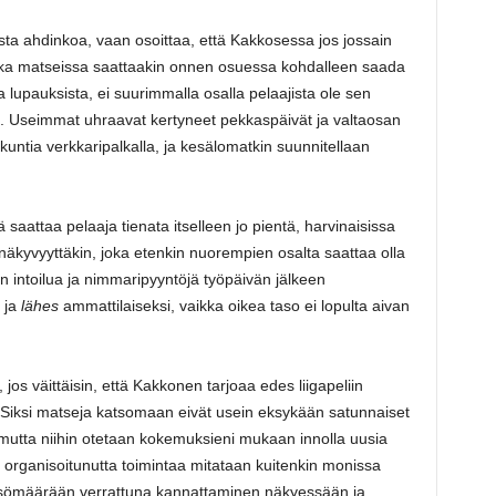
ista ahdinkoa, vaan osoittaa, että Kakkosessa jos jossain
ikka matseissa saattaakin onnen osuessa kohdalleen saada
a lupauksista, ei suurimmalla osalla pelaajista ole sen
a. Useimmat uhraavat kertyneet pekkaspäivät ja valtaosan
ntia verkkaripalkalla, ja kesälomatkin suunnitellaan
saattaa pelaaja tienata itselleen jo pientä, harvinaisissa
näkyvyyttäkin, joka etenkin nuorempien osalta saattaa olla
 intoilua ja nimmaripyyntöjä työpäivän jälkeen
 ja
lähes
ammattilaiseksi, vaikka oikea taso ei lopulta aivan
jos väittäisin, että Kakkonen tarjoaa edes liigapeliin
ä. Siksi matseja katsomaan eivät usein eksykään satunnaiset
ä, mutta niihin otetaan kokemuksieni mukaan innolla uusia
a organisoitunutta toimintaa mitataan kuitenkin monissa
isömäärään verrattuna kannattaminen näkyessään ja