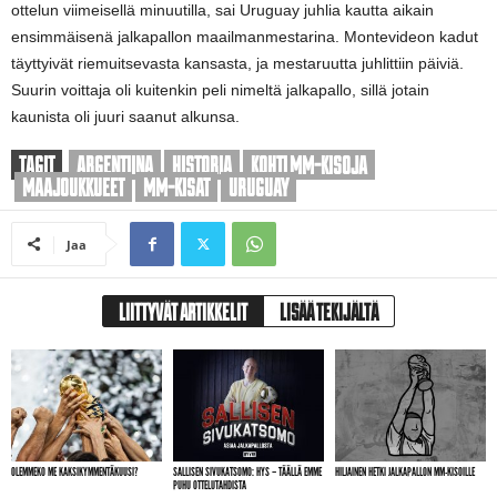
ottelun viimeisellä minuutilla, sai Uruguay juhlia kautta aikain
ensimmäisenä jalkapallon maailmanmestarina. Montevideon kadut
täyttyivät riemuitsevasta kansasta, ja mestaruutta juhlittiin päiviä.
Suurin voittaja oli kuitenkin peli nimeltä jalkapallo, sillä jotain
kaunista oli juuri saanut alkunsa.
TAGIT
ARGENTIINA
HISTORIA
KOHTI MM-KISOJA
MAAJOUKKUEET
MM-KISAT
URUGUAY
Jaa
LIITTYVÄT ARTIKKELIT
LISÄÄ TEKIJÄLTÄ
OLEMMEKO ME KAKSIKYMMENTÄKUUSI?
SALLISEN SIVUKATSOMO: HYS – TÄÄLLÄ EMME
HILJAINEN HETKI JALKAPALLON MM-KISOILLE
PUHU OTTELUTAHDISTA