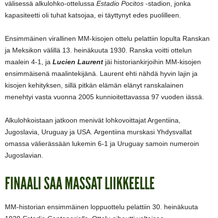
välisessä alkulohko-ottelussa
Estadio Pocitos
-stadion, jonka
kapasiteetti oli tuhat katsojaa, ei täyttynyt edes puolilleen.
Ensimmäinen virallinen MM-kisojen ottelu pelattiin lopulta Ranskan
ja Meksikon välillä 13. heinäkuuta 1930. Ranska voitti ottelun
maalein 4-1, ja
Lucien Laurent
jäi historiankirjoihin MM-kisojen
ensimmäisenä maalintekijänä. Laurent ehti nähdä hyvin lajin ja
kisojen kehityksen, sillä pitkän elämän elänyt ranskalainen
menehtyi vasta vuonna 2005 kunnioitettavassa 97 vuoden iässä.
Alkulohkoistaan jatkoon menivät lohkovoittajat Argentiina,
Jugoslavia, Uruguay ja USA. Argentiina murskasi Yhdysvallat
omassa välierässään lukemin 6-1 ja Uruguay samoin numeroin
Jugoslavian.
FINAALI SAA MASSAT LIIKKEELLE
MM-historian ensimmäinen loppuottelu pelattiin 30. heinäkuuta