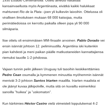
1930
Estadio Centenariolla
. Ottelu aiheutti valtaisaa
kansainvaellusta myös Argentiinasta, eivätkä kaikki halukkaat
mahtuneet
Rio de la Plata –
joen yli kulkeviin laivoihin. Ottelussa oli
virallisen ilmoituksen mukaan 68 000 katsojaa, mutta
perimätiedoissa on kerrottu paikalla olleen jopa yli 90 000
silmäparia.
Itse ottelu oli ensimmäisen MM-finaalin arvoinen.
Pablo Dorado
vei
ensin isännät johtoon 12. peliminuutilla. Argentiina iski kuitenkin
pian kahdesti ja meni paikan päälle matkustaneiden kannattajiensa
riemuksi tauolle 1-2-johdossa.
Vajaan tunnin pelin jälkeen Uruguay tuli tasoihin keskikenttämies
Pedro Cean
osumalla ja kymmenen minuuttia myöhemmin isännät
menivät 3-2-johtoon
Santos Iriarten
maalilla. Iriarten maalista ei
ole jäänyt kuvaa jälkipolville, mutta sitä on kuvailtu esimerkiksi
sanoilla ”huikea” ja ”uskomaton”.
Kun kärkimies
Héctor Castro
vielä viimeisteli loppulukemat 4-2