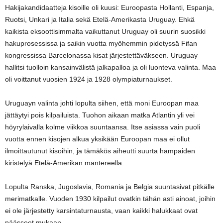
Hakijakandidaatteja kisoille oli kuusi: Euroopasta Hollanti, Espanja,
Ruotsi, Unkari ja Italia sekä Etelä-Amerikasta Uruguay. Ehkä
kaikista eksoottisimmalta vaikuttanut Uruguay oli suurin suosikki
hakuprosessissa ja saikin vuotta myöhemmin pidetyssä Fifan
kongressissa Barcelonassa kisat järjestettäväkseen. Uruguay
hallitsi tuolloin kansainvälistä jalkapalloa ja oli luonteva valinta. Maa
oli voittanut vuosien 1924 ja 1928 olympiaturnaukset.
Uruguayn valinta johti lopulta siihen, että moni Euroopan maa
jättäytyi pois kilpailuista. Tuohon aikaan matka Atlantin yli vei
höyrylaivalla kolme viikkoa suuntaansa. Itse asiassa vain puoli
vuotta ennen kisojen alkua yksikään Euroopan maa ei ollut
ilmoittautunut kisoihin, ja tämäkös aiheutti suurta hampaiden
kiristelyä Etelä-Amerikan mantereella.
Lopulta Ranska, Jugoslavia, Romania ja Belgia suuntasivat pitkälle
merimatkalle. Vuoden 1930 kilpailut ovatkin tähän asti ainoat, joihin
ei ole järjestetty karsintaturnausta, vaan kaikki halukkaat ovat
päässeet mukaan.