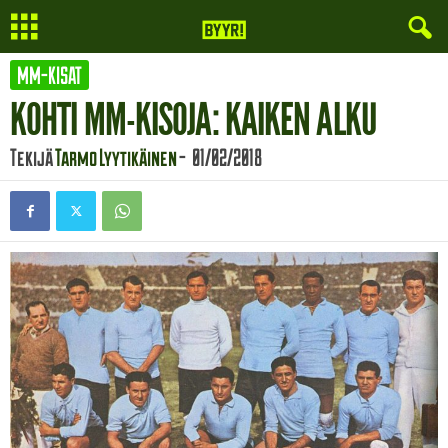
MM-KISAT
KOHTI MM-KISOJA: KAIKEN ALKU
Tekijä
Tarmo Lyytikäinen
-
01/02/2018