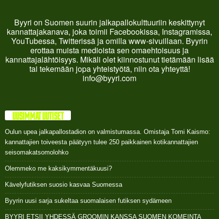
Byyri on Suomen suurin jalkapallokulttuuriin keskittynyt
kannattajakanava, joka toimii Facebookissa, Instagramissa,
YouTubessa, Twitterissä ja omilla www-sivuillaan. Byyrin
erottaa muista medioista sen omaehtoisuus ja
kannattajalähtöisyys. Mikäli olet kiinnostunut tietämään lisää
tai tekemään jopa yhteistyötä, niin ota yhteyttä!
info@byyri.com
UUSIMMAT UUTISET
Oulun upea jalkapallostadion on valmistumassa. Omistaja Tomi Kaismo:
kannattajien toiveesta päätyyn tulee 250 paikkainen kotikannattajien
seisomakatsomolohko
Olemmeko me kaksikymmentäkuusi?
Kävelyfutiksen suosio kasvaa Suomessa
Byyrin uusi sarja sukeltaa suomalaisen futiksen sydämeen
BYYRI ETSII YHDESSÄ GROOMIN KANSSA SUOMEN KOMEINTA