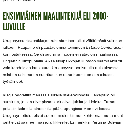
ENSIMMÄINEN MAALINTEKIJÄ ELI 2000-
LUVULLE
Uruguayssa kisapaikkojen rakentaminen alkoi välittömästi valinnan
jälkeen. Pääpaino oli päästadionina toimineen
Estadio Centenarion
kunnostuksessa. Se oli suurin ja modernein stadion maailmassa
Englannin ulkopuolella. Aikaa kisapaikkojen kuntoon saamiseksi oli
vain kahdeksan kuukautta. Uruguayssa onnistuttiin rutistuksessa,
mikä on uskomaton suoritus, kun ottaa huomioon sen aikaiset
työvälineet.
Kisoja odotettiin maassa suurella mielenkiinnolla. Jalkapallo oli
suosittua, ja sen olympiasankarit olivat juhlittuja idoleita. Turnaus
pelattiin kolmella stadionilla pääkaupungissa Montevideossa.
Uruguayn ottelut olivat suuren mielenkiinnon kohteena, mutta muut
pelit eivät saaneet massoja liikkeelle. Esimerkiksi Perun ja Bolivian