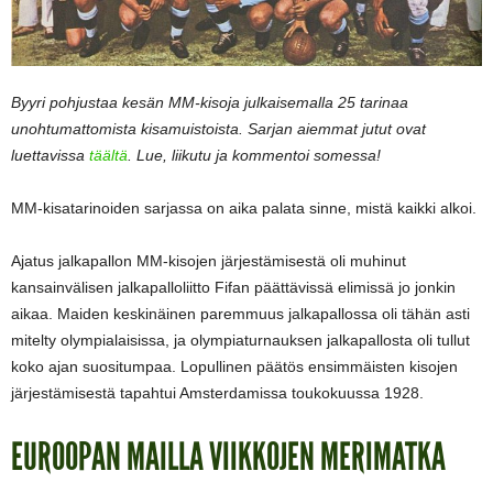
Byyri pohjustaa kesän MM-kisoja julkaisemalla 25 tarinaa
unohtumattomista kisamuistoista. Sarjan aiemmat jutut ovat
luettavissa
täältä
. Lue, liikutu ja kommentoi somessa!
MM-kisatarinoiden sarjassa on aika palata sinne, mistä kaikki alkoi.
Ajatus jalkapallon MM-kisojen järjestämisestä oli muhinut
kansainvälisen jalkapalloliitto Fifan päättävissä elimissä jo jonkin
aikaa. Maiden keskinäinen paremmuus jalkapallossa oli tähän asti
mitelty olympialaisissa, ja olympiaturnauksen jalkapallosta oli tullut
koko ajan suositumpaa. Lopullinen päätös ensimmäisten kisojen
järjestämisestä tapahtui Amsterdamissa toukokuussa 1928.
EUROOPAN MAILLA VIIKKOJEN MERIMATKA