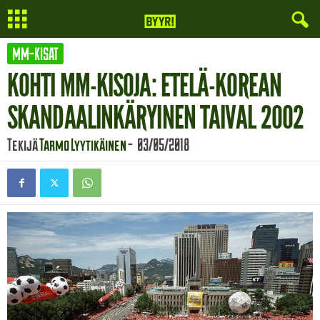
MM-KISAT
KOHTI MM-KISOJA: ETELÄ-KOREAN
SKANDAALINKÄRYINEN TAIVAL 2002
Tekijä
Tarmo Lyytikäinen
-
03/05/2018