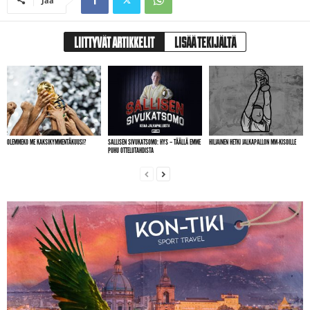
Jaa
LIITTYVÄT ARTIKKELIT
LISÄÄ TEKIJÄLTÄ
OLEMMEKO ME KAKSIKYMMENTÄKUUSI?
SALLISEN SIVUKATSOMO: HYS – TÄÄLLÄ EMME
HILJAINEN HETKI JALKAPALLON MM-KISOILLE
PUHU OTTELUTAHDISTA