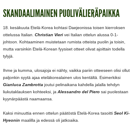
SKANDAALIMAINEN PUOLIVÄLIERÄPAIKKA
18. kesäkuuta Etelä-Korea kohtasi Daejeonissa toisen kierroksen
ottelussa Italian.
Christian Vieri
vei Italian ottelun alussa 0-1-
johtoon. Kohtaaminen muistetaan rumista otteista puolin ja toisin,
mutta varsinkin Etelä-Korean fyysiset otteet olivat ajoittain todella
tylyjä.
Ihme ja kumma, ulosajoja ei nähty, vaikka pariin otteeseen olisi ollut
paljonkin syytä ajaa eteläkorealainen ulos kentältä. Esimerkiksi
Gianluca Zambrotta
joutui pelinaikana kahdella jalalla tehdyn
liukutaklauksen kohteeksi, ja
Alessandro del Piero
sai puolestaan
kyynärpäästä naamaansa.
Kaksi minuuttia ennen ottelun päätöstä Etelä-Korea tasoitti
Seol Ki-
Hyeonin
maalilla ja edessä oli jatkoaika.