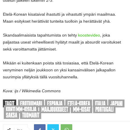
ottelun jälkeen lukemin 2-3.
Etelä-Korean kisataival ihastutti ja vihastutti ympäri maailmaa.
Maan esitykset herättivät tunteita tuolloin ja herättävät yhä.
Skandaalimaisista tapahtumista on tehty
koostevideo
, joka
paljastaa useat virheellisesti hylätyt maalit ja absurdit varoitukset
sekä varoittamatta jättämiset.
Mikään ei kuitenkaan poista sitä tosiasiaa, että Etelä-Korean
venyminen neljän joukkoon on yksi kansainvälisen jalkapallon
suurimpia yllätyksiä tällä vuosituhannella.
Kuva: ijs / Wikimedia Commons
TAGIT
EROTUOMARI
ESPANJA
ETELÄ-KOREA
ITALIA
JAPANI
KOHTI MM-KISOJA
MAAJOUKKUEET
MM-KISAT
PORTUGALI
SAKSA
TUOMARIT