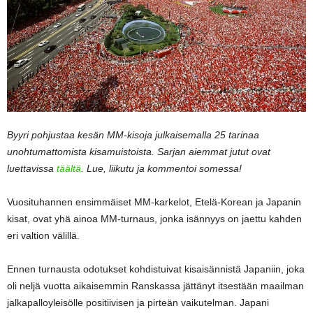
Byyri pohjustaa kesän MM-kisoja julkaisemalla 25 tarinaa
unohtumattomista kisamuistoista. Sarjan aiemmat jutut ovat
luettavissa
täältä
. Lue, liikutu ja kommentoi somessa!
Vuosituhannen ensimmäiset MM-karkelot, Etelä-Korean ja Japanin
kisat, ovat yhä ainoa MM-turnaus, jonka isännyys on jaettu kahden
eri valtion välillä.
Ennen turnausta odotukset kohdistuivat kisaisännistä Japaniin, joka
oli neljä vuotta aikaisemmin Ranskassa jättänyt itsestään maailman
jalkapalloyleisölle positiivisen ja pirteän vaikutelman. Japani