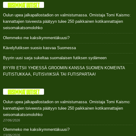
UUSIMMAT UUTISET
Oulun upea jalkapallostadion on valmistumassa. Omistaja Tomi Kaismo:
kannattajien toiveesta päätyyn tulee 250 paikkainen kotikannattajien
seisomakatsomolohko
Olemmeko me kaksikymmentäkuusi?
Kävelyfutiksen suosio kasvaa Suomessa
Byyrin uusi sarja sukeltaa suomalaisen futiksen sydämeen
BYYRI ETSII YHDESSÄ GROOMIN KANSSA SUOMEN KOMEINTA
FUTISTUKKAA, FUTISVIIKSIÄ TAI FUTISPARTAA!
UUSIMMAT UUTISET
Oulun upea jalkapallostadion on valmistumassa. Omistaja Tomi Kaismo:
kannattajien toiveesta päätyyn tulee 250 paikkainen kotikannattajien
seisomakatsomolohko
27/06/2026
Olemmeko me kaksikymmentäkuusi?
13/06/2026