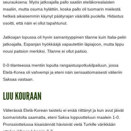
seurauksena. Myös jatkoajalla pallo saatiin eteläkorealaisten
maaliin, mutta osuma hylättiin, koska pallo oli tuomarin mielestä
hetkeä aikaisemmin käynyt päätyrajan väärällä puolella. Hidastus
osoitti, että näin ei ollut tapahtunut.
Jatkoajan lopussa oli hyvin samantyyppinen tilanne kuin Italia-pelin
jatkoajalla. Espanjan hyökkääjä vapautettiin läpiajoon, mutta lippu
nousi paitsion merkiksi. Tilanne ei ollut paitsio.
0-0-tilanteessa mentiin lopulta rangaistuspotkukilpailuun, jossa
Etelä-Korea oli vahvempi ja eteni näin sensaatiomaisesti välieriin
Saksaa vastaan.
LUU KOURAAN
Välierässä Etelä-Korean taistelu ei enää riittänyt ja kun avut jäivät
tuomaristolta saamatta, eteni Saksa loppuotteluun maalein 1-0.
Pronssiottelussa kisaisännät hävisivät vielä Turkille värikkään