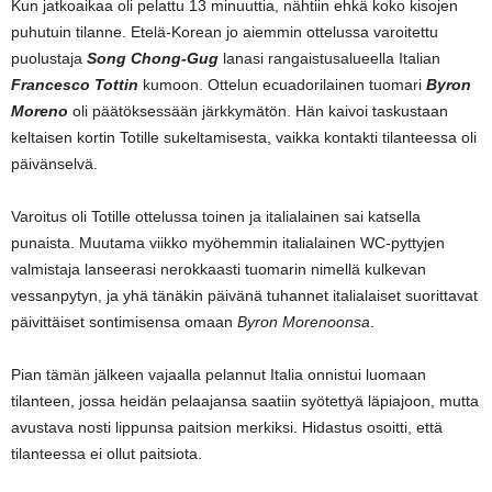
Kun jatkoaikaa oli pelattu 13 minuuttia, nähtiin ehkä koko kisojen
puhutuin tilanne. Etelä-Korean jo aiemmin ottelussa varoitettu
puolustaja
Song Chong-Gug
lanasi rangaistusalueella Italian
Francesco Tottin
kumoon. Ottelun ecuadorilainen tuomari
Byron
Moreno
oli päätöksessään järkkymätön. Hän kaivoi taskustaan
keltaisen kortin Totille sukeltamisesta, vaikka kontakti tilanteessa oli
päivänselvä.
Varoitus oli Totille ottelussa toinen ja italialainen sai katsella
punaista. Muutama viikko myöhemmin italialainen WC-pyttyjen
valmistaja lanseerasi nerokkaasti tuomarin nimellä kulkevan
vessanpytyn, ja yhä tänäkin päivänä tuhannet italialaiset suorittavat
päivittäiset sontimisensa omaan
Byron Morenoonsa
.
Pian tämän jälkeen vajaalla pelannut Italia onnistui luomaan
tilanteen, jossa heidän pelaajansa saatiin syötettyä läpiajoon, mutta
avustava nosti lippunsa paitsion merkiksi. Hidastus osoitti, että
tilanteessa ei ollut paitsiota.