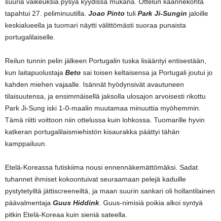
suuria vaikeuksia pysyä kyydissä mukana. Ottelun käännekohta
tapahtui 27. peliminuutilla.
Joao Pinto
tuli
Park Ji-Sungin
jaloille
keskialueella ja tuomari näytti välittömästi suoraa punaista
portugalilaiselle.
Reilun tunnin pelin jälkeen Portugalin tuska lisääntyi entisestään,
kun laitapuolustaja
Beto
sai toisen keltaisensa ja Portugali joutui jo
kahden miehen vajaalle. Isännät hyödynsivät avautuneen
tilaisuutensa, ja ensimmäisellä jaksolla ulosajon arvoisesti rikottu
Park Ji-Sung iski 1-0-maalin muutamaa minuuttia myöhemmin.
Tämä riitti voittoon niin ottelussa kuin lohkossa. Tuomarille hyvin
katkeran portugalilaismiehistön kisaurakka päättyi tähän
kamppailuun.
Etelä-Koreassa futiskiima nousi ennennäkemättömäksi. Sadat
tuhannet ihmiset kokoontuivat seuraamaan pelejä kaduille
pystytetyiltä jättiscreeneiltä, ja maan suurin sankari oli hollantilainen
päävalmentaja
Guus Hiddink
. Guus-nimisiä poikia alkoi syntyä
pitkin Etelä-Koreaa kuin sieniä sateella.