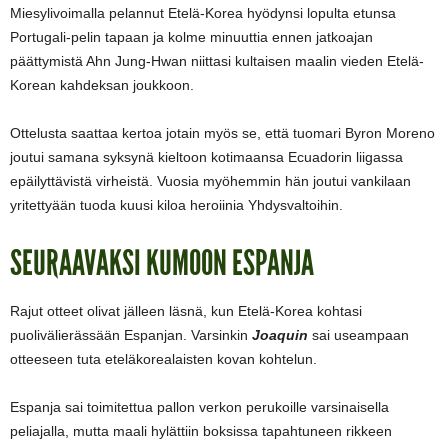
Miesylivoimalla pelannut Etelä-Korea hyödynsi lopulta etunsa
Portugali-pelin tapaan ja kolme minuuttia ennen jatkoajan
päättymistä Ahn Jung-Hwan niittasi kultaisen maalin vieden Etelä-
Korean kahdeksan joukkoon.
Ottelusta saattaa kertoa jotain myös se, että tuomari Byron Moreno
joutui samana syksynä kieltoon kotimaansa Ecuadorin liigassa
epäilyttävistä virheistä. Vuosia myöhemmin hän joutui vankilaan
yritettyään tuoda kuusi kiloa heroiinia Yhdysvaltoihin.
SEURAAVAKSI KUMOON ESPANJA
Rajut otteet olivat jälleen läsnä, kun Etelä-Korea kohtasi
puolivälierässään Espanjan. Varsinkin
Joaquin
sai useampaan
otteeseen tuta eteläkorealaisten kovan kohtelun.
Espanja sai toimitettua pallon verkon perukoille varsinaisella
peliajalla, mutta maali hylättiin boksissa tapahtuneen rikkeen