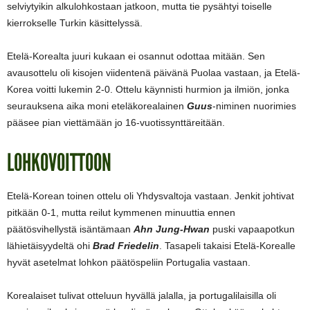
selviytyikin alkulohkostaan jatkoon, mutta tie pysähtyi toiselle
kierrokselle Turkin käsittelyssä.
Etelä-Korealta juuri kukaan ei osannut odottaa mitään. Sen
avausottelu oli kisojen viidentenä päivänä Puolaa vastaan, ja Etelä-
Korea voitti lukemin 2-0. Ottelu käynnisti hurmion ja ilmiön, jonka
seurauksena aika moni eteläkorealainen
Guus
-niminen nuorimies
pääsee pian viettämään jo 16-vuotissynttäreitään.
LOHKOVOITTOON
Etelä-Korean toinen ottelu oli Yhdysvaltoja vastaan. Jenkit johtivat
pitkään 0-1, mutta reilut kymmenen minuuttia ennen
päätösvihellystä isäntämaan
Ahn Jung-Hwan
puski vapaapotkun
lähietäisyydeltä ohi
Brad Friedelin
. Tasapeli takaisi Etelä-Korealle
hyvät asetelmat lohkon päätöspeliin Portugalia vastaan.
Korealaiset tulivat otteluun hyvällä jalalla, ja portugalilaisilla oli