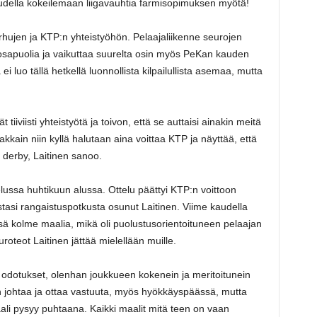
kaudella kokeilemaan liigavauhtia farmisopimuksen myötä!
arhujen ja KTP:n yhteistyöhön. Pelaajaliikenne seurojen
 osapuolia ja vaikuttaa suurelta osin myös PeKan kauden
ä ei luo tällä hetkellä luonnollista kilpailullista asemaa, mutta
iiviisti yhteistyötä ja toivon, että se auttaisi ainakin meitä
akkain niin kyllä halutaan aina voittaa KTP ja näyttää, että
 derby, Laitinen sanoo.
elussa huhtikuun alussa. Ottelu päättyi KTP:n voittoon
stasi rangaistuspotkusta osunut Laitinen. Viime kaudella
ä kolme maalia, mikä oli puolustusorientoituneen pelaajan
teot Laitinen jättää mielellään muille.
sot odotukset, olenhan joukkueen kokenein ja meritoitunein
n johtaa ja ottaa vastuuta, myös hyökkäyspäässä, mutta
ali pysyy puhtaana. Kaikki maalit mitä teen on vaan