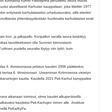
in kunnassa Kymin Palloilijoina perustettu seura muutti
lui alueellisesti Karhulan kauppalaan, joka liitettiin 1977
n erityisesti karhulalaiseksi urheiluseuraksi, sillä etenkin
nnollisesta yhtenäisyydestään huolimatta karhulalaiset eivät
n kori- ja jalkapallo. Koripallon saralla seura keskittyy
oittaa tavoitteekseen olla Suomen kiinnostavin
iksen puolella seuralta löytyy niin tyttö- kuin
.
las 4. divisioonassa pelatun kauden 2006 päätteeksi,
llä kertaa 6. divisioonaan. Useamman Kolmosessa vietetyn
karsintojen kautta. Kaudella 2021 Peli-Karhut kamppailee
rana aikanaan toiminut, viime kaudet alkuperäisellä
a alkavaksi kaudeksi Peli-Karhujen nimen alle. Joukkue
mellä PeKa/KyPa.