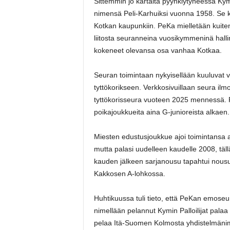
Sittemmin jo kartalta pyyhkiytyneessä Kym
nimensä Peli-Karhuiksi vuonna 1958. Se kuu
Kotkan kaupunkiin. PeKa mielletään kuitenki
liitosta seuranneina vuosikymmeninä halli
kokeneet olevansa osa vanhaa Kotkaa.
Seuran toimintaan nykyisellään kuuluvat vai
tyttökorikseen. Verkkosivuillaan seura ilm
tyttökorisseura vuoteen 2025 mennessä. Fut
poikajoukkueita aina G-junioreista alkaen
Miesten edustusjoukkue ajoi toimintansa a
mutta palasi uudelleen kaudelle 2008, tä
kauden jälkeen sarjanousu tapahtui nousu
Kakkosen A-lohkossa.
Huhtikuussa tuli tieto, että PeKan emoseu
nimellään pelannut Kymin Palloilijat pala
pelaa Itä-Suomen Kolmosta yhdistelmäni