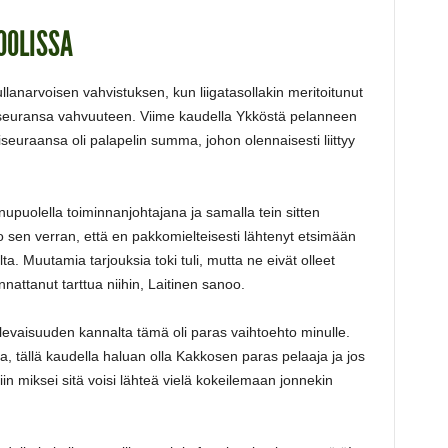
OOLISSA
ullanarvoisen vahvistuksen, kun liigatasollakin meritoitunut
seuransa vahvuuteen. Viime kaudella Ykköstä pelanneen
seuraansa oli palapelin summa, johon olennaisesti liittyy
nupuolella toiminnanjohtajana ja samalla tein sitten
sen verran, että en pakkomielteisesti lähtenyt etsimään
ta. Muutamia tarjouksia toki tuli, mutta ne eivät olleet
annattanut tarttua niihin, Laitinen sanoo.
ulevaisuuden kannalta tämä oli paras vaihtoehto minulle.
lla, tällä kaudella haluan olla Kakkosen paras pelaaja ja jos
in miksei sitä voisi lähteä vielä kokeilemaan jonnekin