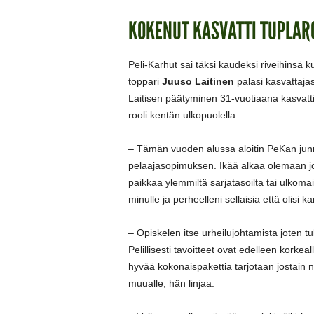
KOKENUT KASVATTI TUPLAR
Peli-Karhut sai täksi kaudeksi riveihinsä k
toppari
Juuso Laitinen
palasi kasvattaja
Laitisen päätyminen 31-vuotiaana kasvatti
rooli kentän ulkopuolella.
­­­– Tämän vuoden alussa aloitin PeKan jun
pelaajasopimuksen. Ikää alkaa olemaan jo 
paikkaa ylemmiltä sarjatasoilta tai ulkomail
minulle ja perheelleni sellaisia että olisi k
– Opiskelen itse urheilujohtamista joten t
Pelillisesti tavoitteet ovat edelleen korkea
hyvää kokonaispakettia tarjotaan jostain ni
muualle, hän linjaa.