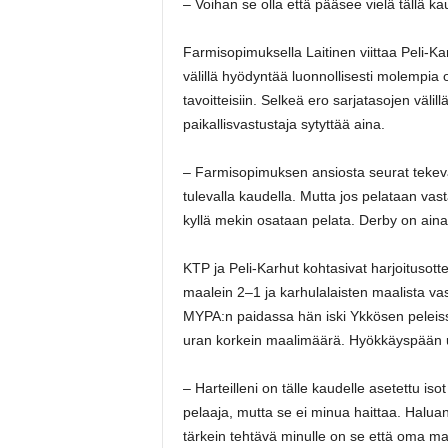
– Voihan se olla että pääsee vielä tällä 
Farmisopimuksella Laitinen viittaa Peli-K
välillä hyödyntää luonnollisesti molempia
tavoitteisiin. Selkeä ero sarjatasojen välill
paikallisvastustaja sytyttää aina.
– Farmisopimuksen ansiosta seurat tekevät t
tulevalla kaudella. Mutta jos pelataan vast
kyllä mekin osataan pelata. Derby on aina
KTP ja Peli-Karhut kohtasivat harjoitusott
maalein 2–1 ja karhulalaisten maalista va
MYPA:n paidassa hän iski Ykkösen peleiss
uran korkein maalimäärä. Hyökkäyspään uro
– Harteilleni on tälle kaudelle asetettu i
pelaaja, mutta se ei minua haittaa. Halua
tärkein tehtävä minulle on se että oma ma