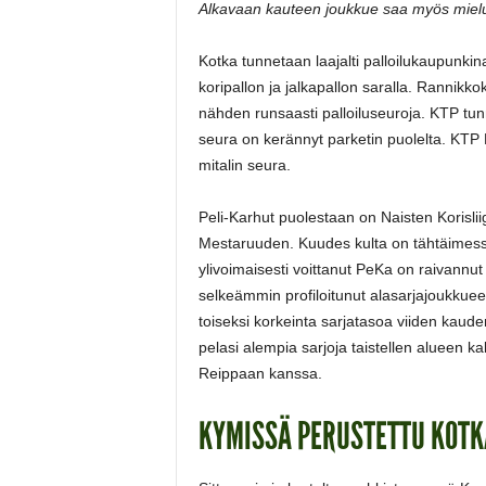
Alkavaan kauteen joukkue saa myös mielu
Kotka tunnetaan laajalti palloilukaupunkin
koripallon ja jalkapallon saralla. Ranni
nähden runsaasti palloiluseuroja. KTP tu
seura on kerännyt parketin puolelta. KTP
mitalin seura.
Peli-Karhut puolestaan on Naisten Korislii
Mestaruuden. Kuudes kulta on tähtäimessä k
ylivoimaisesti voittanut PeKa on raivannut
selkeämmin profiloitunut alasarjajoukkuee
toiseksi korkeinta sarjatasoa viiden kaud
pelasi alempia sarjoja taistellen alueen
Reippaan kanssa.
KYMISSÄ PERUSTETTU KOTK