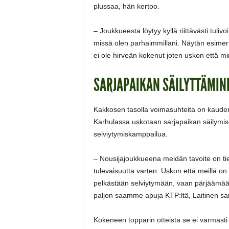
plussaa, hän kertoo.
– Joukkueesta löytyy kyllä riittävästi tuliv
missä olen parhaimmillani. Näytän esimerk
ei ole hirveän kokenut joten uskon että 
SARJAPAIKAN SÄILYTTÄMIN
Kakkosen tasolla voimasuhteita on kauden
Karhulassa uskotaan sarjapaikan säilymi
selviytymiskamppailua.
– Nousijajoukkueena meidän tavoite on ti
tulevaisuutta varten. Uskon että meillä o
pelkästään selviytymään, vaan pärjäämään 
paljon saamme apuja KTP:ltä, Laitinen sa
Kokeneen topparin otteista se ei varmasti