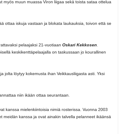
ut myös muun muassa Viron liigaa sekä toista sataa ottelua
ä ottaa iskuja vastaan ja blokata laukauksia, toivon että se
rattavaksi pelaajaksi 21-vuotiaan
Oskari Kekkosen
.
isellä keskikenttäpelaajalla on taskussaan jo kourallinen
 jolta löytyy kokemusta ihan Veikkausliigasta asti. Yksi
nnattaa niin ikään ottaa seurantaan.
vat kanssa mielenkiintoisia nimiä rosterissa. Vuonna 2003
et meidän kanssa ja ovat ainakin talvella pelanneet ikäänsä