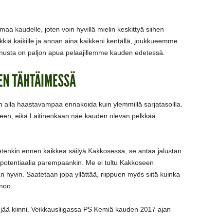
oimaa kaudelle, joten voin hyvillä mielin keskittyä siihen
kiä kaikille ja annan aina kaikkeni kentällä, joukkueemme
minusta on paljon apua pelaajillemme kauden edetessä.
EN TÄHTÄIMESSÄ
 alla haastavampaa ennakoida kuin ylemmillä sarjatasoilla.
seen, eikä Laitinenkaan näe kauden olevan pelkkää
etenkin ennen kaikkea säilyä Kakkosessa, se antaa jalustan
n potentiaalia parempaankin. Me ei tultu Kakkoseen
hyvin. Saatetaan jopa yllättää, riippuen myös siitä kuinka
noo.
 jää kiinni. Veikkausliigassa PS Kemiä kauden 2017 ajan