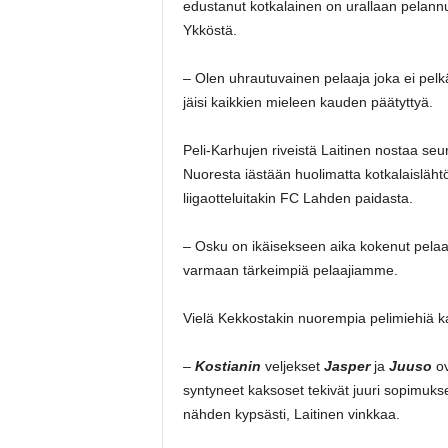
edustanut kotkalainen on urallaan pelann
Ykköstä.
– Olen uhrautuvainen pelaaja joka ei pelkä
jäisi kaikkien mieleen kauden päätyttyä.
Peli-Karhujen riveistä Laitinen nostaa seu
Nuoresta iästään huolimatta kotkalaislähtö
liigaotteluitakin FC Lahden paidasta.
– Osku on ikäisekseen aika kokenut pelaaja
varmaan tärkeimpiä pelaajiamme.
Vielä Kekkostakin nuorempia pelimiehiä ka
–
Kostianin
veljekset
Jasper
ja
Juuso
o
syntyneet kaksoset tekivät juuri sopimuks
nähden kypsästi, Laitinen vinkkaa.