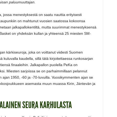
isan paluumuuttajan.
a, jossa menestyksestä on saatu nauttia erityisesti
kkokaupunkiin on mahtunut vuosien saatossa kokoonsa
nnetaan jalkapallokentiltä, mutta suurimmat menestyksensä
 Basket on yhdeksän kullan ja yhteensä 25 miesten SM-
gan kärkiseuroja, joka on voittanut viidesti Suomen
uluvalla kaudella, sillä tätä kirjoitettaessa runkosarjan
 tiensä finaaleihin. Jalkapallon puolella PeKa on
ksi. Miesten sarjoissa se on parhaimmillaan pelannut
en ajan 1950, -60 ja -70-luvuilla. Vuosikymmenten ajan se
 kakkosjoukkueen asemasta muun muassa Kirin, Jäntevän ja
ALAINEN SEURA KARHULASTA