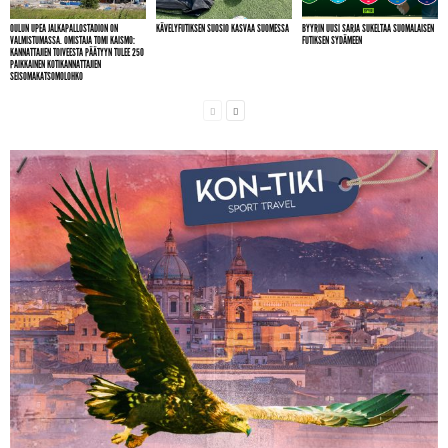
OULUN UPEA JALKAPALLOSTADION ON
KÄVELYFUTIKSEN SUOSIO KASVAA SUOMESSA
BYYRIN UUSI SARJA SUKELTAA SUOMALAISEN
VALMISTUMASSA. OMISTAJA TOMI KAISMO:
FUTIKSEN SYDÄMEEN
KANNATTAJIEN TOIVEESTA PÄÄTYYN TULEE 250
PAIKKAINEN KOTIKANNATTAJIEN
SEISOMAKATSOMOLOHKO