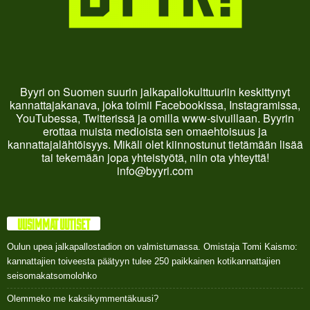
Byyri on Suomen suurin jalkapallokulttuuriin keskittynyt
kannattajakanava, joka toimii Facebookissa, Instagramissa,
YouTubessa, Twitterissä ja omilla www-sivuillaan. Byyrin
erottaa muista medioista sen omaehtoisuus ja
kannattajalähtöisyys. Mikäli olet kiinnostunut tietämään lisää
tai tekemään jopa yhteistyötä, niin ota yhteyttä!
info@byyri.com
UUSIMMAT UUTISET
Oulun upea jalkapallostadion on valmistumassa. Omistaja Tomi Kaismo:
kannattajien toiveesta päätyyn tulee 250 paikkainen kotikannattajien
seisomakatsomolohko
Olemmeko me kaksikymmentäkuusi?