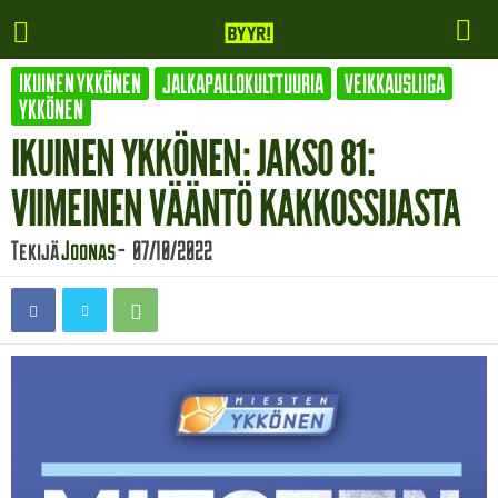
IKUINEN YKKÖNEN
JALKAPALLOKULTTUURIA
VEIKKAUSLIIGA
YKKÖNEN
IKUINEN YKKÖNEN: JAKSO 81:
VIIMEINEN VÄÄNTÖ KAKKOSSIJASTA
Tekijä
Joonas
-
07/10/2022