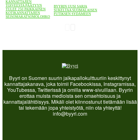
KANNATTAJIEN
TOIVEESTA PÄÄTYYN
BYYRIN UUSI SARJA
TULEE 250 PAIKKAINEN
SUKELTAA SUOMALAISEN
KOTIKANNATTAJIEN
FUTIKSEN SYDÄMEEN
SEISOMAKATSOMOLOHKO
Byyri on Suomen suurin jalkapallokulttuuriin keskittynyt
kannattajakanava, joka toimii Facebookissa, Instagramissa,
YouTubessa, Twitterissä ja omilla www-sivuillaan. Byyrin
erottaa muista medioista sen omaehtoisuus ja
kannattajalähtöisyys. Mikäli olet kiinnostunut tietämään lisää
tai tekemään jopa yhteistyötä, niin ota yhteyttä!
info@byyri.com