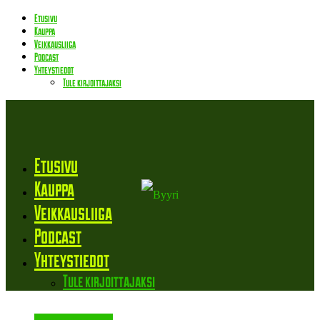
Etusivu
Kauppa
Veikkausliiga
Podcast
Yhteystiedot
Tule kirjoittajaksi
Etusivu
Kauppa
Veikkausliiga
Podcast
Yhteystiedot
Tule kirjoittajaksi