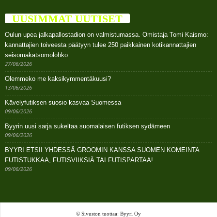
UUSIMMAT UUTISET
Oulun upea jalkapallostadion on valmistumassa. Omistaja Tomi Kaismo:
kannattajien toiveesta päätyyn tulee 250 paikkainen kotikannattajien
seisomakatsomolohko
27/06/2026
Olemmeko me kaksikymmentäkuusi?
13/06/2026
Kävelyfutiksen suosio kasvaa Suomessa
09/06/2026
Byyrin uusi sarja sukeltaa suomalaisen futiksen sydämeen
09/06/2026
BYYRI ETSII YHDESSÄ GROOMIN KANSSA SUOMEN KOMEINTA
FUTISTUKKAA, FUTISVIIKSIÄ TAI FUTISPARTAA!
09/06/2026
© Sivuston tuottaa: Byyri Oy