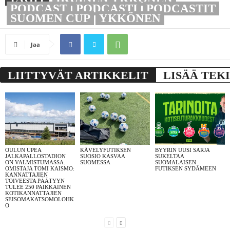
LINK
PODCAST
PODCASTI
PODCASTIT
SUOMEN CUP
YKKÖNEN
Jaa
EMBED
LIITTYVÄT ARTIKKELIT
LISÄÄ TEK
OULUN UPEA
KÄVELYFUTIKSEN
BYYRIN UUSI SARJA
JALKAPALLOSTADION
SUOSIO KASVAA
SUKELTAA
ON VALMISTUMASSA.
SUOMESSA
SUOMALAISEN
OMISTAJA TOMI KAISMO:
FUTIKSEN SYDÄMEEN
KANNATTAJIEN
TOIVEESTA PÄÄTYYN
TULEE 250 PAIKKAINEN
KOTIKANNATTAJIEN
SEISOMAKATSOMOLOHK
O