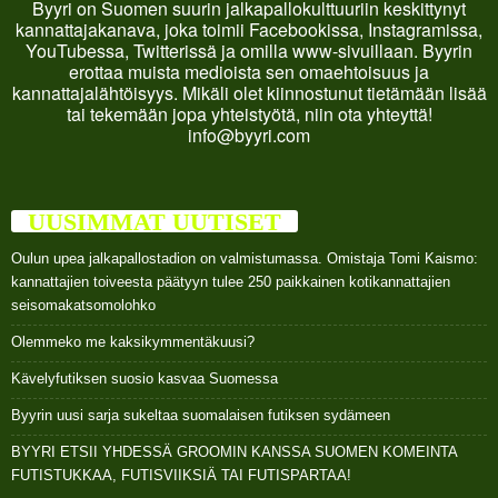
Byyri on Suomen suurin jalkapallokulttuuriin keskittynyt
kannattajakanava, joka toimii Facebookissa, Instagramissa,
YouTubessa, Twitterissä ja omilla www-sivuillaan. Byyrin
erottaa muista medioista sen omaehtoisuus ja
kannattajalähtöisyys. Mikäli olet kiinnostunut tietämään lisää
tai tekemään jopa yhteistyötä, niin ota yhteyttä!
info@byyri.com
UUSIMMAT UUTISET
Oulun upea jalkapallostadion on valmistumassa. Omistaja Tomi Kaismo:
kannattajien toiveesta päätyyn tulee 250 paikkainen kotikannattajien
seisomakatsomolohko
Olemmeko me kaksikymmentäkuusi?
Kävelyfutiksen suosio kasvaa Suomessa
Byyrin uusi sarja sukeltaa suomalaisen futiksen sydämeen
BYYRI ETSII YHDESSÄ GROOMIN KANSSA SUOMEN KOMEINTA
FUTISTUKKAA, FUTISVIIKSIÄ TAI FUTISPARTAA!