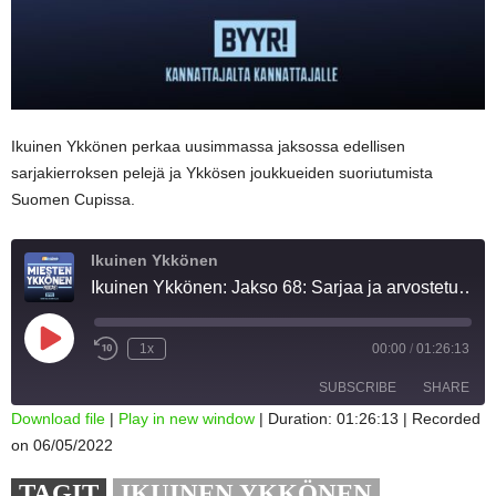
Ikuinen Ykkönen perkaa uusimmassa jaksossa edellisen
sarjakierroksen pelejä ja Ykkösen joukkueiden suoriutumista
Suomen Cupissa.
Ikuinen Ykkönen
Ikuinen Ykkönen: Jakso 68: Sarjaa ja arvostetuinta cupia – "Osa Ykkösen joukkueista möhli saumansa"
Play
1x
00:00
/
01:26:13
Episode
SUBSCRIBE
SHARE
Download file
|
Play in new window
|
Duration: 01:26:13
|
Recorded
on 06/05/2022
SHARE
RSS FEED
TAGIT
IKUINEN YKKÖNEN