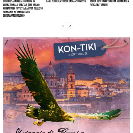
OULUN UPEA JALKAPALLOSTADION ON
KÄVELYFUTIKSEN SUOSIO KASVAA SUOMESSA
BYYRIN UUSI SARJA SUKELTAA SUOMALAISEN
VALMISTUMASSA. OMISTAJA TOMI KAISMO:
FUTIKSEN SYDÄMEEN
KANNATTAJIEN TOIVEESTA PÄÄTYYN TULEE 250
PAIKKAINEN KOTIKANNATTAJIEN
SEISOMAKATSOMOLOHKO