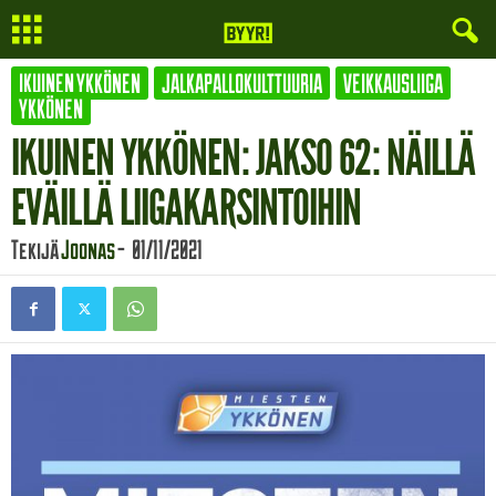
IKUINEN YKKÖNEN
JALKAPALLOKULTTUURIA
VEIKKAUSLIIGA
YKKÖNEN
IKUINEN YKKÖNEN: JAKSO 62: NÄILLÄ
EVÄILLÄ LIIGAKARSINTOIHIN
Tekijä
Joonas
-
01/11/2021