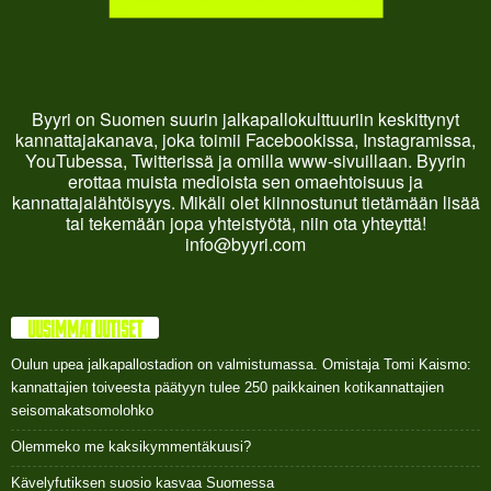
Byyri on Suomen suurin jalkapallokulttuuriin keskittynyt
kannattajakanava, joka toimii Facebookissa, Instagramissa,
YouTubessa, Twitterissä ja omilla www-sivuillaan. Byyrin
erottaa muista medioista sen omaehtoisuus ja
kannattajalähtöisyys. Mikäli olet kiinnostunut tietämään lisää
tai tekemään jopa yhteistyötä, niin ota yhteyttä!
info@byyri.com
UUSIMMAT UUTISET
Oulun upea jalkapallostadion on valmistumassa. Omistaja Tomi Kaismo:
kannattajien toiveesta päätyyn tulee 250 paikkainen kotikannattajien
seisomakatsomolohko
Olemmeko me kaksikymmentäkuusi?
Kävelyfutiksen suosio kasvaa Suomessa