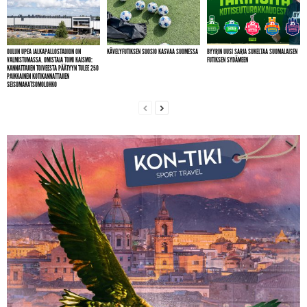
OULUN UPEA JALKAPALLOSTADION ON
KÄVELYFUTIKSEN SUOSIO KASVAA SUOMESSA
BYYRIN UUSI SARJA SUKELTAA SUOMALAISEN
VALMISTUMASSA. OMISTAJA TOMI KAISMO:
FUTIKSEN SYDÄMEEN
KANNATTAJIEN TOIVEESTA PÄÄTYYN TULEE 250
PAIKKAINEN KOTIKANNATTAJIEN
SEISOMAKATSOMOLOHKO