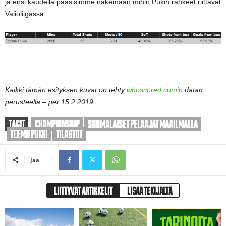
ja ensi kaudella pääsisimme näkemään mihin Pukin rahkeet riittävät
Valioliigassa.
Kaikki tämän esityksen kuvat on tehty
whoscored.comin
datan
perusteella – per 15.2.2019.
TAGIT
CHAMPIONSHIP
SUOMALAISET PELAAJAT MAAILMALLA
TEEMU PUKKI
TILASTOT
Jaa
LIITTYVÄT ARTIKKELIT
LISÄÄ TEKIJÄLTÄ