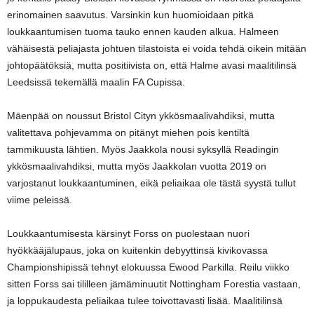
erinomainen saavutus. Varsinkin kun huomioidaan pitkä
loukkaantumisen tuoma tauko ennen kauden alkua. Halmeen
vähäisestä peliajasta johtuen tilastoista ei voida tehdä oikein mitään
johtopäätöksiä, mutta positiivista on, että Halme avasi maalitilinsä
Leedsissä tekemällä maalin FA Cupissa.
Mäenpää on noussut Bristol Cityn ykkösmaalivahdiksi, mutta
valitettava pohjevamma on pitänyt miehen pois kentiltä
tammikuusta lähtien. Myös Jaakkola nousi syksyllä Readingin
ykkösmaalivahdiksi, mutta myös Jaakkolan vuotta 2019 on
varjostanut loukkaantuminen, eikä peliaikaa ole tästä syystä tullut
viime peleissä.
Loukkaantumisesta kärsinyt Forss on puolestaan nuori
hyökkääjälupaus, joka on kuitenkin debyyttinsä kivikovassa
Championshipissä tehnyt elokuussa Ewood Parkilla. Reilu viikko
sitten Forss sai tililleen jämäminuutit Nottingham Forestia vastaan,
ja loppukaudesta peliaikaa tulee toivottavasti lisää. Maalitilinsä