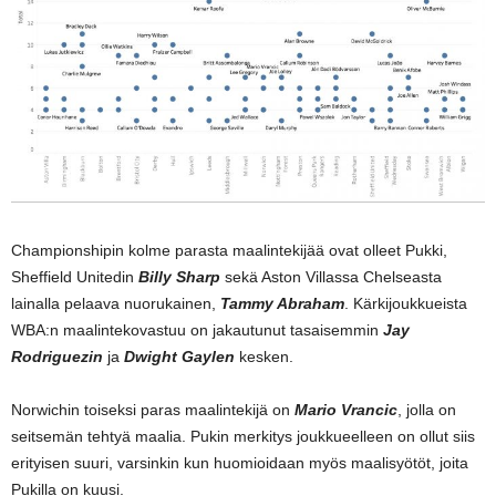
Championshipin kolme parasta maalintekijää ovat olleet Pukki,
Sheffield Unitedin
Billy Sharp
sekä Aston Villassa Chelseasta
lainalla pelaava nuorukainen,
Tammy Abraham
. Kärkijoukkueista
WBA:n maalintekovastuu on jakautunut tasaisemmin
Jay
Rodriguezin
ja
Dwight Gaylen
kesken.
Norwichin toiseksi paras maalintekijä on
Mario Vrancic
, jolla on
seitsemän tehtyä maalia. Pukin merkitys joukkueelleen on ollut siis
erityisen suuri, varsinkin kun huomioidaan myös maalisyötöt, joita
Pukilla on kuusi.