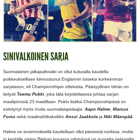
SINIVALKOINEN SARJA
Suomalainen jalkapalloväki on ollut kuluvalla kaudella
poikkeuksellisen kiinnostunut Englannin toiseksi korkeimman
sarjatason, eli Championshipin otteluista. Pääsyyllinen tähän on
tietysti
Teemu Pukki
, joka tätä kirjoitettaessa johtaa sarjan
maalipörssiä 23 maalillaan. Pukin lisäksi Championshipissä on
esiintynyt myös muita suomalaispelaajia:
Aapo Halme
,
Marcus
Forss
sekä maalivahtikaksikko
Anssi Jaakkola
ja
Niki Mäenpää
.
Halme on ensimmäisellä kaudellaan ollut pienessä roolissa, mutta
jo kentälle pääsy Bielsan kovassa ryhmässä on nuorelta pelaajalta