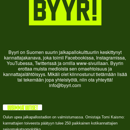
Byyri on Suomen suurin jalkapallokulttuuriin keskittynyt
kannattajakanava, joka toimii Facebookissa, Instagramissa,
YouTubessa, Twitterissä ja omilla www-sivuillaan. Byyrin
erottaa muista medioista sen omaehtoisuus ja
kannattajalähtöisyys. Mikäli olet kiinnostunut tietämään lisää
tai tekemään jopa yhteistyötä, niin ota yhteyttä!
info@byyri.com
UUSIMMAT UUTISET
Oulun upea jalkapallostadion on valmistumassa. Omistaja Tomi Kaismo:
kannattajien toiveesta päätyyn tulee 250 paikkainen kotikannattajien
seisomakatsomolohko