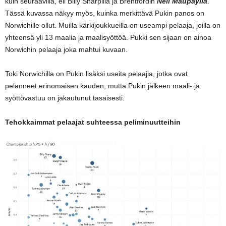
kuin seuraavilla, eli Billy Sharpilla ja Brentfordin
Neil Maupaylla
.
Tässä kuvassa näkyy myös, kuinka merkittävä Pukin panos on
Norwichille ollut. Muilla kärkijoukkueilla on useampi pelaaja, joilla on
yhteensä yli 13 maalia ja maalisyöttöä. Pukki sen sijaan on ainoa
Norwichin pelaaja joka mahtui kuvaan.
Toki Norwichilla on Pukin lisäksi useita pelaajia, jotka ovat
pelanneet erinomaisen kauden, mutta Pukin jälkeen maali- ja
syöttövastuu on jakautunut tasaisesti.
Tehokkaimmat pelaajat suhteessa peliminuutteihin