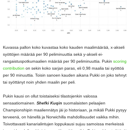
Kuvassa pallon koko kuvastaa koko kauden maalimäärää, x-akseli
syöttöjen määrää per 90 peliminuuttia sekä y-akseli ei-
rangaistuspotkumaalien määrää per 90 peliminuuttia. Pukin
scoring
contribution
on sekin koko sarjan paras, eli 0,98 maalia tai syöttöä
per 90 minuuttia. Toisin sanoen kauden aikana Pukki on joko tehnyt
tai syöttänyt noin yhden maalin per peli.
Pukin kausi on ollut toistaiseksi tilastojenkin valossa
sensaatiomainen.
Shefki Kuqin
suomalaisten pelaajien
Championshipin maaliennätys jäi jo historiaan, ja mikäli Pukki pysyy
terveenä, on hänellä ja Norwichilla mahdollisuudet vaikka mihin.
Toivottavasti kanarialintujen loppukausi sujuu samoissa merkeissä