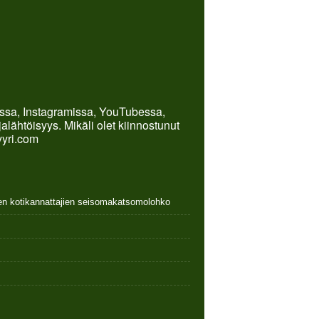
kissa, Instagramissa, YouTubessa,
lähtöisyys. Mikäli olet kiinnostunut
yyri.com
nen kotikannattajien seisomakatsomolohko