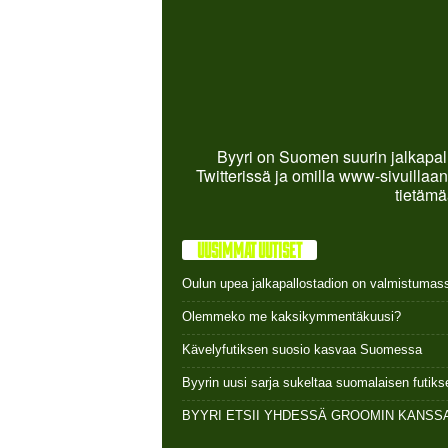
Byyri on Suomen suurin jalkapall
Twitterissä ja omilla www-sivuillaan
tietämä
UUSIMMAT UUTISET
Oulun upea jalkapallostadion on valmistumas
Olemmeko me kaksikymmentäkuusi?
Kävelyfutiksen suosio kasvaa Suomessa
Byyrin uusi sarja sukeltaa suomalaisen futi
BYYRI ETSII YHDESSÄ GROOMIN KANSSA