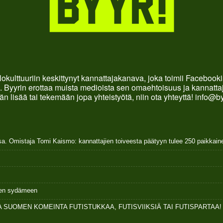
okulttuuriin keskittynyt kannattajakanava, joka toimii Faceboo
. Byyrin erottaa muista medioista sen omaehtoisuus ja kannattaja
än lisää tai tekemään jopa yhteistyötä, niin ota yhteyttä! info@b
sa. Omistaja Tomi Kaismo: kannattajien toiveesta päätyyn tulee 250 paikkai
ksen sydämeen
 SUOMEN KOMEINTA FUTISTUKKAA, FUTISVIIKSIÄ TAI FUTISPARTAA!