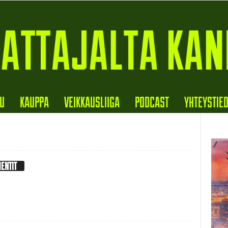
VU
KAUPPA
VEIKKAUSLIIGA
PODCAST
YHTEYSTIE
ENTIT