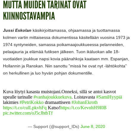
MUTTA MUIDEN TARINAT OVAT
KIINNOSTAVAMPIA
Jussi Eskolan
käsikirjoittamassa, ohjaamassa ja tuottamassa
kolmen vartin mittaisessa dokumentissa käsitellään vuosina 1973 ja
1974 syntyneiden, samassa poikamaajoukkueessa pelanneiden,
pelaajauria ja elämää futiksen jälkeen. Tuon ikäluokan alle 18-
vuotiaiden joukkue napsi kovia päänahkoja kaataen mm. Espanjan,
Hollannin ja Ranskan. Niin sanottu ”missä he ovat nyt -lähtökohta”
on herkullinen ja luo hyvän pohjan dokumentille.
Kuva löytyi kasasta muistojani.Onneksi, sillä se antoi kasvot
upealle tarinalle
#vanhajoukkuekuva
. Loistavasta
#SamiHyypiä
lakimies
#PetriKokko
dramaattiseen
#JohanEkroth
https://t.co/culLpkvhFq
Katso!
https://t.co/KevnhH9I0B
pic.twitter.com/oJ5cJhtbTf
— Support (@support_IDs)
June 8, 2020