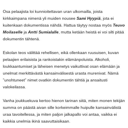
Osa pelaajista loi kunnioitettavan uran ulkomailla, joista
kirkkaimpana nimenä yli muiden nousee
Sami Hyypiä
, jota ei
kuitenkaan dokumentissa nähdä. Hattua täytyy nostaa myös
Teuvo
Moilaselle
ja
Antti Sumialalle
, mutta ketään heistä ei voi silti pitää
dokumentin tähtenä.
Eskolan teos välittää rehellisen, eikä ollenkaan ruusuisen, kuvan
pelaajien erilaisista ja rankoistakin elämänpoluista. Alkoholi,
loukkaantumiset ja läheisen menetys vaikuttivat osan elämään ja
unelmat merkittävästä kansainvälisestä urasta murenivat. Nämä
”unohtuneet” nimet ovatkin dokumentin tähtiä ja ansaitusti
valokeilassa.
Vanha joukkuekuva kertoo hienon tarinan siitä, miten monen tekijän
summa on päästä aivan sille korkeimmalle huipulle kansainvälistä
uraa tavoitellessa, ja miten paljon jalkapallo voi antaa, vaikka ei
kaikkia unelmia ikinä saavuttaisikaan.