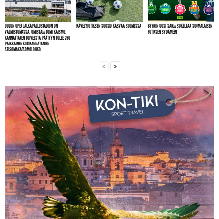
OULUN UPEA JALKAPALLOSTADION ON
KÄVELYFUTIKSEN SUOSIO KASVAA SUOMESSA
BYYRIN UUSI SARJA SUKELTAA SUOMALAISEN
VALMISTUMASSA. OMISTAJA TOMI KAISMO:
FUTIKSEN SYDÄMEEN
KANNATTAJIEN TOIVEESTA PÄÄTYYN TULEE 250
PAIKKAINEN KOTIKANNATTAJIEN
SEISOMAKATSOMOLOHKO