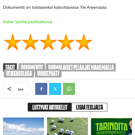
Dokumentti on toistaiseksi katsottavissa Yle Areenasta:
Katso Vanha joukkuekuva
TAGIT
DOKUMENTIT
SUOMALAISET PELAAJAT MAAILMALLA
VEIKKAUSLIIGA
VIIHDEPÄÄTY
Jaa
LIITTYVÄT ARTIKKELIT
LISÄÄ TEKIJÄLTÄ