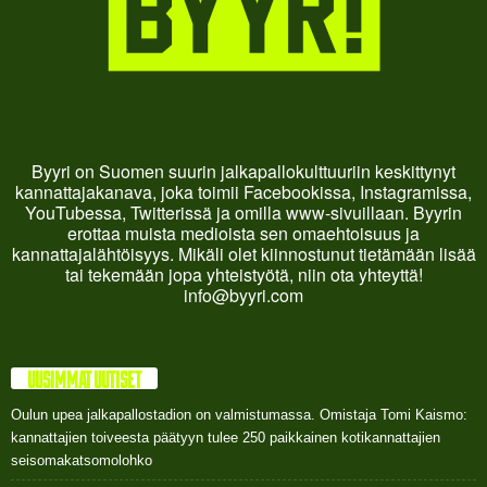
Byyri on Suomen suurin jalkapallokulttuuriin keskittynyt
kannattajakanava, joka toimii Facebookissa, Instagramissa,
YouTubessa, Twitterissä ja omilla www-sivuillaan. Byyrin
erottaa muista medioista sen omaehtoisuus ja
kannattajalähtöisyys. Mikäli olet kiinnostunut tietämään lisää
tai tekemään jopa yhteistyötä, niin ota yhteyttä!
info@byyri.com
UUSIMMAT UUTISET
Oulun upea jalkapallostadion on valmistumassa. Omistaja Tomi Kaismo:
kannattajien toiveesta päätyyn tulee 250 paikkainen kotikannattajien
seisomakatsomolohko