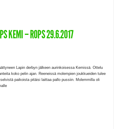
PS KEMI – ROPS 29.6.2017
een Lapin derbyn jälkeen aurinkoisessa Kemissä. Ottelu
tilanteita koko pelin ajan. Reeneissä molempien joukkueiden tulee
elvistä paikoista pitäisi laittaa pallo pussiin. Molemmilla oli
malle