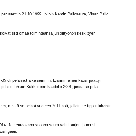
perustettiin 21.10.1999, jolloin Kemin Palloseura, Visan Pallo
koivat silti omaa toimintaansa juniorityöhön keskittyen.
-85 oli pelannut aikaisemmin. Ensimmäinen kausi päättyi
 pohjoislohkon Kakkoseen kaudelle 2001, jossa se pelasi
, missä se pelasi vuoteen 2011 asti, jolloin se tippui takaisin
4. Jo seuraavana vuonna seura voitti sarjan ja nousi
usliigaan.