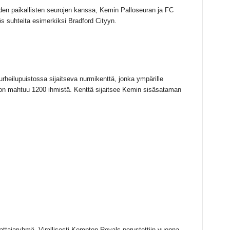
den paikallisten seurojen kanssa, Kemin Palloseuran ja FC
 suhteita esimerkiksi Bradford Cityyn.
eilupuistossa sijaitseva nurmikenttä, jonka ympärille
hon mahtuu 1200 ihmistä. Kenttä sijaitsee Kemin sisäsataman
tajaryhmä. Virallisesti Kempton Royals perustettiin vuonna