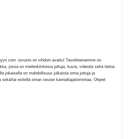
 byyri.com -sivusto on vihdoin avattu! Tavoitteenamme on
a, jossa on mielenkiintoisia juttuja, kuvia, videoita sekä tietoa
la jokaisella on mahdollisuus julkaista omia juttuja ja
 sekä/tai esitellä oman seuran kannattajatoimintaa. Ohjeet