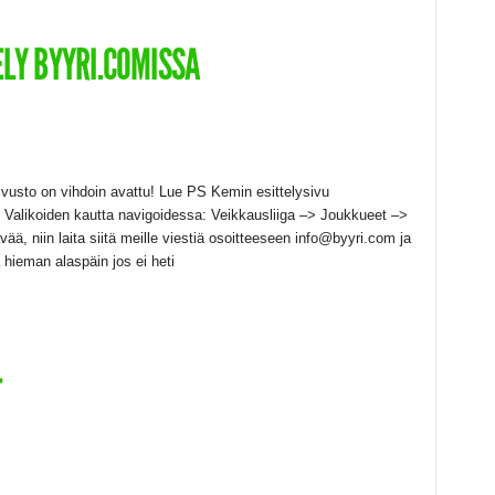
ELY BYYRI.COMISSA
ivusto on vihdoin avattu! Lue PS Kemin esittelysivu
. Valikoiden kautta navigoidessa: Veikkausliiga –> Joukkueet –>
ää, niin laita siitä meille viestiä osoitteeseen info@byyri.com ja
hieman alaspäin jos ei heti
T