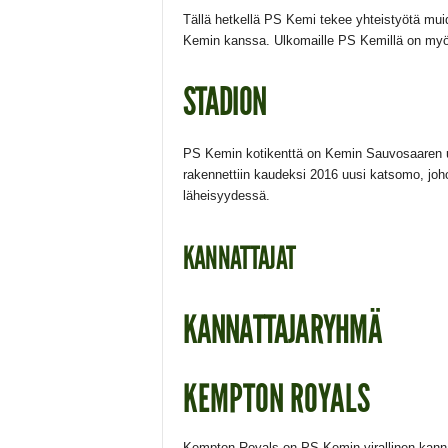
Tällä hetkellä PS Kemi tekee yhteistyötä mui
Kemin kanssa. Ulkomaille PS Kemillä on myös
STADION
PS Kemin kotikenttä on Kemin Sauvosaaren urh
rakennettiin kaudeksi 2016 uusi katsomo, jo
läheisyydessä.
KANNATTAJAT
KANNATTAJARYHMÄ
KEMPTON ROYALS
Kempton Royals on PS Kemin virallinen kannat