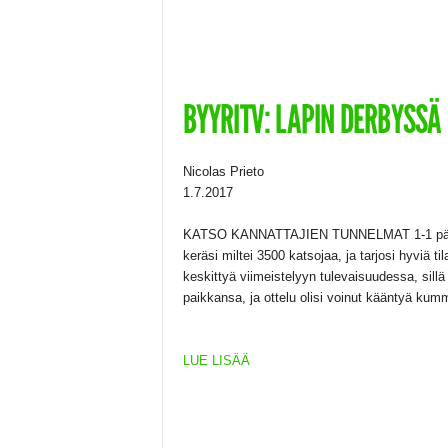
BYYRITV: LAPIN DERBYSSÄ 
Nicolas Prieto
1.7.2017
KATSO KANNATTAJIEN TUNNELMAT 1-1 päättyn
keräsi miltei 3500 katsojaa, ja tarjosi hyviä 
keskittyä viimeistelyyn tulevaisuudessa, sillä s
paikkansa, ja ottelu olisi voinut kääntyä kum
LUE LISÄÄ