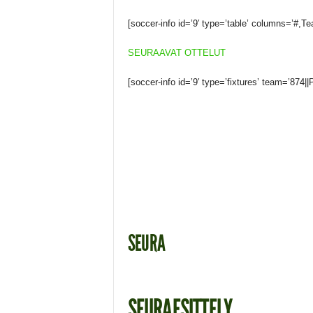
[soccer-info id=’9′ type=’table’ columns=’#,T
SEURAAVAT OTTELUT
[soccer-info id=’9′ type=’fixtures’ team=’874||
SEURA
SEURAESITTELY