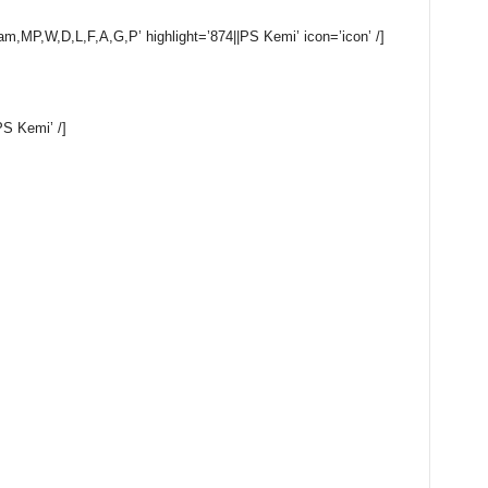
eam,MP,W,D,L,F,A,G,P’ highlight=’874||PS Kemi’ icon=’icon’ /]
PS Kemi’ /]