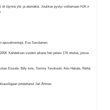
 oli täynnä ylä- ja alamäkiä. Joukkue pystyi voittamaan HJK:n
.
n apuvalmentaja, Esa Savolainen.
2008. Kahdeksan vuoden aikana hän pelasi 178 ottelua, joissa
tian Eissele, Billy Ions, Tommy Torvikoski, Arto Hakala, Räihä
kkausliigaan johdattanut Jari Åhman.