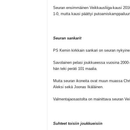
Seuran ensimmäinen Veikkausliiga-kausi 2016
1-0, mutta kausi päättyi putoamiskamppailuun
Seuran sankarit
PS Kemin kirkkain sankari on seuran nykyine
Savolainen pelasi joukkueessa vuosina 2000-
hän teki peräti 101 maalia.
Muita seuran ikoneita ovat muun muassa Chris
Aleksi sekä Joonas Ikäläinen.
Valmentajaosastolta on mainittava seuran Vei
Suhteet toisiin joukkueisiin