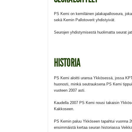
PS Kemi on kemiläinen jalakapalloseura, joka 
sekä Kemin Pallotoverit yhdistyivät.
Seurojen yhdistymisestä huolimatta seurat jat
HISTORIA
PS Kemi aloitti uransa Ykkösessä, jossa KPT
huonosti, minkä seutrauksena PS Kemi tippui
vuoteen 2007 asti.
Kaudella 2007 PS Kemi nousi takaisin Ykköseen
Kakkoseen.
PS Kemin paluu Ykköseen tapahtui vuonna 201
ensimmäistä kertaa seuran historiassa Veikka