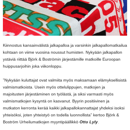
Kiinnostus kansainvälistä jalkapalloa ja varsinkin jalkapallomatkailua
kohtaan on viime vuosina noussut humisten. Nykyään jalkapallon
ystäviä riittää Björk & Boströmin järjestämille matkoille Euroopan
huippusarjoihin joka viikonloppu.
”Nykyään kuluttajat ovat valmiita myös maksamaan elämyksellisistä
valmismatkoista. Usein myös ottelulippujen, matkojen ja
majoitusten järjestäminen on työlästä, ja siksi varmasti myös
valmismatkojen kysyntä on kasvanut. Byyrin positiivinen ja
mutkaton kerronta kerää kaikki jalkapallokannattajat yhdeksi isoksi
yhteisöksi, joten yhteistyö on todella luonnollista” kertoo Björk &
Boström Urheilumatkojen myyntipäällikkö
Otto Lyly
.