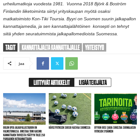
urheilumatkoja vuodesta 1981.
Vuonna 2018 Björk & Boström
Finlandin liiketoiminta siirtyi yrityskaupan myötä
osaksi
matkatoimisto Kon-Tiki Toursia.
Byyri on Suomen suurin jalkapallon
kannattajamedia, ja sen kannattajalähtöinen
konsepti on tehnyt
siitä yhden seuratuimmista jalkapallomedioista Suomessa.
TAGIT
KANNATTAJALTA KANNATTAJALLE
YHTEISTYÖ
Jaa
LIITTYVÄT ARTIKKELIT
LISÄÄ TEKIJÄLTÄ
OULUN UPEA JALKAPALLOSTADION ON
KÄVELYFUTIKSEN SUOSIO KASVAA SUOMESSA
BYYRIN UUSI SARJA SUKELTAA SUOMALAISEN
VALMISTUMASSA. OMISTAJA TOMI KAISMO:
FUTIKSEN SYDÄMEEN
KANNATTAJIEN TOIVEESTA PÄÄTYYN TULEE 250
PAIKKAINEN KOTIKANNATTAJIEN