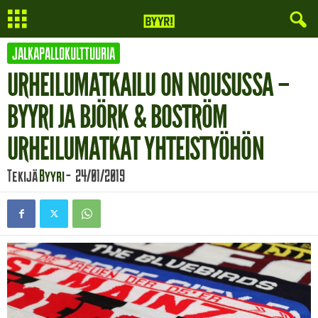
JALKAPALLOKULTTUURIA
URHEILUMATKAILU ON NOUSUSSA –
BYYRI JA BJÖRK & BOSTRÖM
URHEILUMATKAT YHTEISTYÖHÖN
Tekijä
Byyri
-
24/01/2019