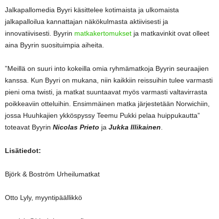
Jalkapallomedia Byyri käsittelee kotimaista ja ulkomaista
jalkapalloilua kannattajan näkökulmasta aktiivisesti ja
innovatiivisesti. Byyrin
matkakertomukset
ja matkavinkit ovat olleet
aina Byyrin suosituimpia aiheita.
”Meillä on suuri into kokeilla omia ryhmämatkoja Byyrin seuraajien
kanssa. Kun Byyri on mukana, niin kaikkiin reissuihin tulee varmasti
pieni oma twisti, ja matkat suuntaavat myös varmasti valtavirrasta
poikkeaviin otteluihin. Ensimmäinen matka järjestetään Norwichiin,
jossa Huuhkajien ykköspyssy Teemu Pukki pelaa huippukautta”
toteavat Byyrin
Nicolas Prieto
ja
Jukka Illikainen
.
Lisätiedot:
Björk & Boström Urheilumatkat
Otto Lyly, myyntipäällikkö