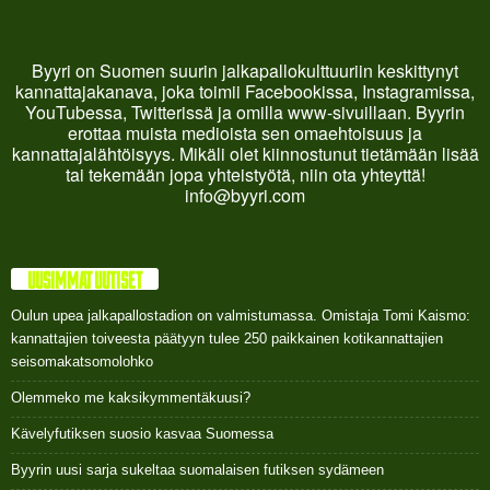
Byyri on Suomen suurin jalkapallokulttuuriin keskittynyt
kannattajakanava, joka toimii Facebookissa, Instagramissa,
YouTubessa, Twitterissä ja omilla www-sivuillaan. Byyrin
erottaa muista medioista sen omaehtoisuus ja
kannattajalähtöisyys. Mikäli olet kiinnostunut tietämään lisää
tai tekemään jopa yhteistyötä, niin ota yhteyttä!
info@byyri.com
UUSIMMAT UUTISET
Oulun upea jalkapallostadion on valmistumassa. Omistaja Tomi Kaismo:
kannattajien toiveesta päätyyn tulee 250 paikkainen kotikannattajien
seisomakatsomolohko
Olemmeko me kaksikymmentäkuusi?
Kävelyfutiksen suosio kasvaa Suomessa
Byyrin uusi sarja sukeltaa suomalaisen futiksen sydämeen