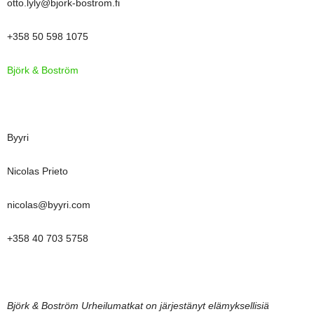
otto.lyly@bjork-bostrom.fi
+358 50 598 1075
Björk & Boström
Byyri
Nicolas Prieto
nicolas@byyri.com
+358 40 703 5758
Björk & Boström Urheilumatkat on järjestänyt elämyksellisiä