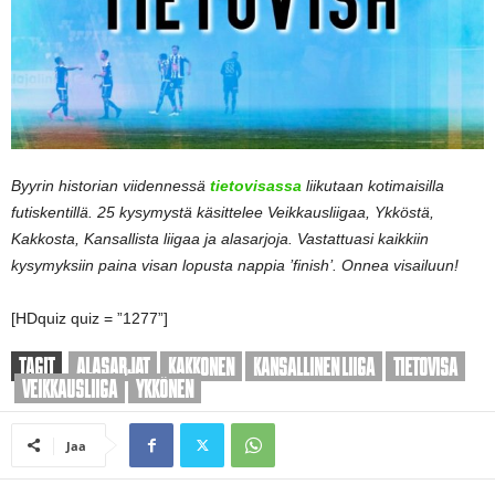
Byyrin historian viidennessä
tietovisassa
liikutaan kotimaisilla
futiskentillä. 25 kysymystä käsittelee Veikkausliigaa, Ykköstä,
Kakkosta, Kansallista liigaa ja alasarjoja. Vastattuasi kaikkiin
kysymyksiin paina visan lopusta nappia ’finish’. Onnea visailuun!
[HDquiz quiz = ”1277”]
TAGIT
ALASARJAT
KAKKONEN
KANSALLINEN LIIGA
TIETOVISA
VEIKKAUSLIIGA
YKKÖNEN
Jaa