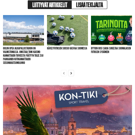
LIITTYVÄT ARTIKKELIT
LISÄÄ TEKIJÄLTÄ
OULUN UPEA JALKAPALLOSTADION ON
KÄVELYFUTIKSEN SUOSIO KASVAA SUOMESSA
BYYRIN UUSI SARJA SUKELTAA SUOMALAISEN
VALMISTUMASSA. OMISTAJA TOMI KAISMO:
FUTIKSEN SYDÄMEEN
KANNATTAJIEN TOIVEESTA PÄÄTYYN TULEE 250
PAIKKAINEN KOTIKANNATTAJIEN
SEISOMAKATSOMOLOHKO