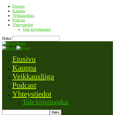
Etusivu
Kauppa
Veikkausliiga
Podcast
Yhteystiedot
Tule kirjoittajaksi
Haku
Byyri
Etusivu
Kauppa
Veikkausliiga
Podcast
Yhteystiedot
Tule kirjoittajaksi