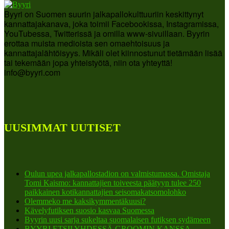
Byyri on Suomen suurin jalkapallokulttuuriin keskittynyt
kannattajakanava, joka toimii Facebookissa, Instagramissa,
YouTubessa, Twitterissä ja omilla www-sivuillaan. Byyrin
erottaa muista medioista sen omaehtoisuus ja
kannattajalähtöisyys. Mikäli olet kiinnostunut tietämään lisää
tai tekemään jopa yhteistyötä, niin ota yhteyttä!
info@byyri.com
UUSIMMAT UUTISET
Oulun upea jalkapallostadion on valmistumassa. Omistaja
Tomi Kaismo: kannattajien toiveesta päätyyn tulee 250
paikkainen kotikannattajien seisomakatsomolohko
Olemmeko me kaksikymmentäkuusi?
Kävelyfutiksen suosio kasvaa Suomessa
Byyrin uusi sarja sukeltaa suomalaisen futiksen sydämeen
BYYRI ETSII YHDESSÄ GROOMIN KANSSA