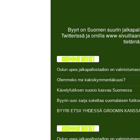
Byyri on Suomen suurin jalkapall
Twitterissä ja omilla www-sivuillaan
tietämä
UUSIMMAT UUTISET
Oulun upea jalkapallostadion on valmistumas
Olemmeko me kaksikymmentäkuusi?
Kävelyfutiksen suosio kasvaa Suomessa
Byyrin uusi sarja sukeltaa suomalaisen futi
BYYRI ETSII YHDESSÄ GROOMIN KANSSA
UUSIMMAT UUTISET
Oulun upea jalkapallostadion on valmistumas