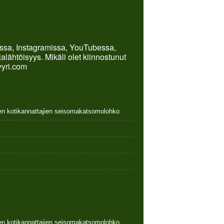
kissa, Instagramissa, YouTubessa,
lähtöisyys. Mikäli olet kiinnostunut
yyri.com
nen kotikannattajien seisomakatsomolohko
nen kotikannattajien seisomakatsomolohko