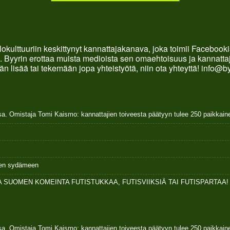
okulttuuriin keskittynyt kannattajakanava, joka toimii Faceboo
. Byyrin erottaa muista medioista sen omaehtoisuus ja kannattaja
än lisää tai tekemään jopa yhteistyötä, niin ota yhteyttä! info@b
sa. Omistaja Tomi Kaismo: kannattajien toiveesta päätyyn tulee 250 paikkai
ksen sydämeen
 SUOMEN KOMEINTA FUTISTUKKAA, FUTISVIIKSIÄ TAI FUTISPARTAA!
sa. Omistaja Tomi Kaismo: kannattajien toiveesta päätyyn tulee 250 paikkai