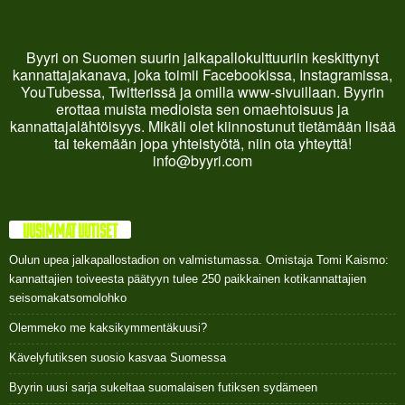
Byyri on Suomen suurin jalkapallokulttuuriin keskittynyt
kannattajakanava, joka toimii Facebookissa, Instagramissa,
YouTubessa, Twitterissä ja omilla www-sivuillaan. Byyrin
erottaa muista medioista sen omaehtoisuus ja
kannattajalähtöisyys. Mikäli olet kiinnostunut tietämään lisää
tai tekemään jopa yhteistyötä, niin ota yhteyttä!
info@byyri.com
UUSIMMAT UUTISET
Oulun upea jalkapallostadion on valmistumassa. Omistaja Tomi Kaismo:
kannattajien toiveesta päätyyn tulee 250 paikkainen kotikannattajien
seisomakatsomolohko
Olemmeko me kaksikymmentäkuusi?
Kävelyfutiksen suosio kasvaa Suomessa
Byyrin uusi sarja sukeltaa suomalaisen futiksen sydämeen