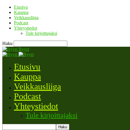
Etusivu
Kauppa
Veikkausliiga
Podcast
Yhteystiedot
Tule kirjoittajaksi
Haku
Byyri
Etusivu
Kauppa
Veikkausliiga
Podcast
Yhteystiedot
Tule kirjoittajaksi