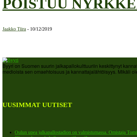
POISTUU NYRKKE
Jaakko Tiira
-
10/12/2019
Byyri on Suomen suurin jalkapallokulttuuriin keskittynyt kanna
medioista sen omaehtoisuus ja kannattajalähtöisyys. Mikäli ole
UUSIMMAT UUTISET
Oulun upea jalkapallostadion on valmistumassa. Omistaja Tomi