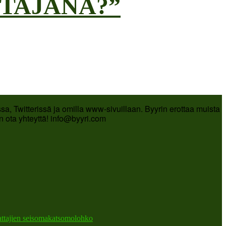
TAJANA?”
a, Twitterissä ja omilla www-sivuillaan. Byyrin erottaa muista
in ota yhteyttä! info@byyri.com
attajien seisomakatsomolohko