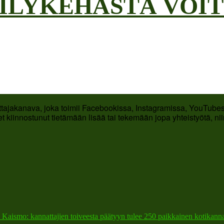
ILYKEHÄSTÄ VOIT
ttajakanava, joka toimii Facebookissa, Instagramissa, YouTubess
t kiinnostunut tietämään lisää tai tekemään jopa yhteistyötä, ni
 Kaismo: kannattajien toiveesta päätyyn tulee 250 paikkainen kotikann