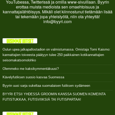
YouTubessa, Twitterissä ja omilla www-sivuillaan. Byyrin
erottaa muista medioista sen omaehtoisuus ja
kannattajalähtöisyys. Mikäli olet kiinnostunut tietämään lisää
tai tekemään jopa yhteistyötä, niin ota yhteyttä!
info@byyri.com
UUSIMMAT UUTISET
Oulun upea jalkapallostadion on valmistumassa. Omistaja Tomi Kaismo:
kannattajien toiveesta päätyyn tulee 250 paikkainen kotikannattajien
seisomakatsomolohko
Olemmeko me kaksikymmentäkuusi?
Kävelyfutiksen suosio kasvaa Suomessa
Byyrin uusi sarja sukeltaa suomalaisen futiksen sydämeen
BYYRI ETSII YHDESSÄ GROOMIN KANSSA SUOMEN KOMEINTA
FUTISTUKKAA, FUTISVIIKSIÄ TAI FUTISPARTAA!
UUSIMMAT UUTISET