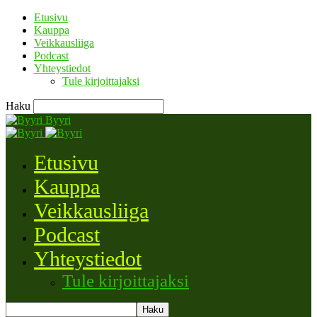
Etusivu
Kauppa
Veikkausliiga
Podcast
Yhteystiedot
Tule kirjoittajaksi
Haku
Byyri
Etusivu
Kauppa
Veikkausliiga
Podcast
Yhteystiedot
Tule kirjoittajaksi