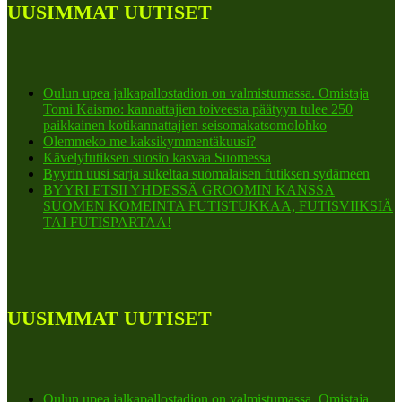
UUSIMMAT UUTISET
Oulun upea jalkapallostadion on valmistumassa. Omistaja
Tomi Kaismo: kannattajien toiveesta päätyyn tulee 250
paikkainen kotikannattajien seisomakatsomolohko
Olemmeko me kaksikymmentäkuusi?
Kävelyfutiksen suosio kasvaa Suomessa
Byyrin uusi sarja sukeltaa suomalaisen futiksen sydämeen
BYYRI ETSII YHDESSÄ GROOMIN KANSSA
SUOMEN KOMEINTA FUTISTUKKAA, FUTISVIIKSIÄ
TAI FUTISPARTAA!
UUSIMMAT UUTISET
Oulun upea jalkapallostadion on valmistumassa. Omistaja