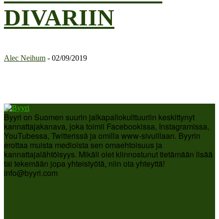
DIVARIIN
Alec Neihum
-
02/09/2019
Byyri on Suomen suurin jalkapallokulttuuriin keskittynyt
kannattajakanava, joka toimii Facebookissa, Instagramissa,
YouTubessa, Twitterissä ja omilla www-sivuillaan. Byyrin
erottaa muista medioista sen omaehtoisuus ja
kannattajalähtöisyys. Mikäli olet kiinnostunut tietämään lisää
tai tekemään jopa yhteistyötä, niin ota yhteyttä!
info@byyri.com