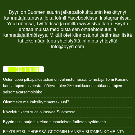
Byyri on Suomen suurin jalkapallokulttuuriin keskittynyt
kannattajakanava, joka toimii Facebookissa, Instagramissa,
YouTubessa, Twitterissä ja omilla www-sivuillaan. Byyrin
erottaa muista medioista sen omaehtoisuus ja
kannattajalähtöisyys. Mikäli olet kiinnostunut tietämään lisää
tai tekemään jopa yhteistyötä, niin ota yhteyttä!
info@byyri.com
UUSIMMAT UUTISET
Oulun upea jalkapallostadion on valmistumassa. Omistaja Tomi Kaismo:
kannattajien toiveesta päätyyn tulee 250 paikkainen kotikannattajien
seisomakatsomolohko
Olemmeko me kaksikymmentäkuusi?
Kävelyfutiksen suosio kasvaa Suomessa
Byyrin uusi sarja sukeltaa suomalaisen futiksen sydämeen
BYYRI ETSII YHDESSÄ GROOMIN KANSSA SUOMEN KOMEINTA