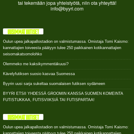
tai tekemään jopa yhteistyötä, niin ota yhteyttä!
info@byyri.com
UUSIMMAT UUTISET
Oulun upea jalkapallostadion on valmistumassa. Omistaja Tomi Kaismo:
kannattajien toiveesta päätyyn tulee 250 paikkainen kotikannattajien
seisomakatsomolohko
Olemmeko me kaksikymmentäkuusi?
Kävelyfutiksen suosio kasvaa Suomessa
Byyrin uusi sarja sukeltaa suomalaisen futiksen sydämeen
BYYRI ETSII YHDESSÄ GROOMIN KANSSA SUOMEN KOMEINTA
FUTISTUKKAA, FUTISVIIKSIÄ TAI FUTISPARTAA!
UUSIMMAT UUTISET
Oulun upea jalkapallostadion on valmistumassa. Omistaja Tomi Kaismo:
kannattajien toiveesta päätyyn tulee 250 paikkainen kotikannattajien