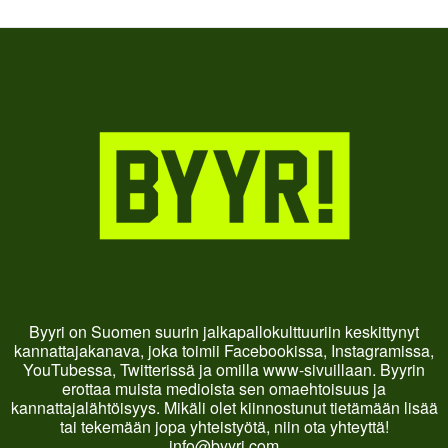
Byyri on Suomen suurin jalkapallokulttuuriin keskittynyt
kannattajakanava, joka toimii Facebookissa, Instagramissa,
YouTubessa, Twitterissä ja omilla www-sivuillaan. Byyrin
erottaa muista medioista sen omaehtoisuus ja
kannattajalähtöisyys. Mikäli olet kiinnostunut tietämään lisää
tai tekemään jopa yhteistyötä, niin ota yhteyttä!
info@byyri.com