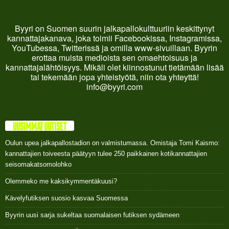
Byyri on Suomen suurin jalkapallokulttuuriin keskittynyt
kannattajakanava, joka toimii Facebookissa, Instagramissa,
YouTubessa, Twitterissä ja omilla www-sivuillaan. Byyrin
erottaa muista medioista sen omaehtoisuus ja
kannattajalähtöisyys. Mikäli olet kiinnostunut tietämään lisää
tai tekemään jopa yhteistyötä, niin ota yhteyttä!
info@byyri.com
UUSIMMAT UUTISET
Oulun upea jalkapallostadion on valmistumassa. Omistaja Tomi Kaismo:
kannattajien toiveesta päätyyn tulee 250 paikkainen kotikannattajien
seisomakatsomolohko
Olemmeko me kaksikymmentäkuusi?
Kävelyfutiksen suosio kasvaa Suomessa
Byyrin uusi sarja sukeltaa suomalaisen futiksen sydämeen