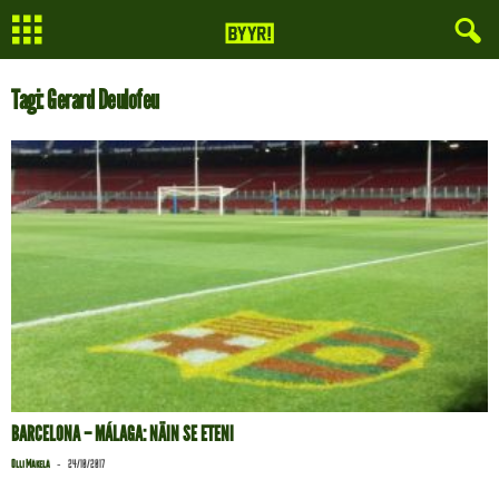
Tagi: Gerard Deulofeu
BARCELONA – MÁLAGA: NÄIN SE ETENI
-
Olli Mäkelä
24/10/2017